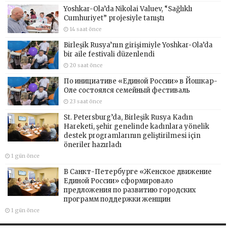
Yoshkar-Ola’da Nikolai Valuev, “Sağlıklı
Cumhuriyet” projesiyle tanıştı
14 saat önce
Birleşik Rusya’nın girişimiyle Yoshkar-Ola’da
bir aile festivali düzenlendi
20 saat önce
По инициативе «Единой России» в Йошкар-
Оле состоялся семейный фестиваль
23 saat önce
St. Petersburg’da, Birleşik Rusya Kadın
Hareketi, şehir genelinde kadınlara yönelik
destek programlarının geliştirilmesi için
öneriler hazırladı
1 gün önce
В Санкт-Петербурге «Женское движение
Единой России» сформировало
предложения по развитию городских
программ поддержки женщин
1 gün önce