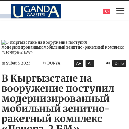
🔊
📅 Şubat 5, 2023
📂 DÜNYA
A+
A-
Dinle
В Кыргызстане на
вооружение поступил
модернизированный
мобильный зенитно-
ракетный комплекс
«Печора-2 БМ»