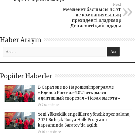
Next
Мемлекет басшысы SCAT
әуе компаниясының
президенті Владимир
Денисовті қабылдады
Haber Arayın
Popüler Haberler
В Саратове по Народной программе
«Единой России»-2021 открылся
адаптивный спортзал «Новая высота»
7 saat önce
Yeni Yükseklik engellilere yönelik spor salonu,
2021 Birleşik Rusya Halk Programı
kapsamında Saratov’da açıldı
10 saat önce