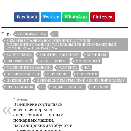
Facebook
Twitter
WhatsApp
Pinterest
Tags
«ПЕЧОРА-2 БМ»
В
В КЫРГЫЗСТАНЕ НА ВООРУЖЕНИЕ ПОСТУПИЛ
МОДЕРНИЗИРОВАННЫЙ МОБИЛЬНЫЙ ЗЕНИТНО-РАКЕТНЫЙ
КОМПЛЕКС «ПЕЧОРА-2 БМ»
ВООРУЖЕНИЕ
ЗЕНИТНО-РАКЕТНЫЙ
КОМПЛЕКС
КЫРГЫЗСКОЙ
КЫРГЫЗСТАНЕ
МОБИЛЬНЫЙ
МОДЕРНИЗИРОВАННЫЙ
МОМЕНТА
НА
НЕЗАВИСИМОСТИ
ОБРЕТЕНИЯ
ПОСТУПИЛ
ПРЕЗИДЕНТ
ПРЕЗИДЕНТ КЫРГЫЗСКОЙ РЕСПУБЛИКИ САДЫР
РЕСПУБЛИКИ»
С
САДЫР ЖАПАРОВ
СЕГОДНЯ
Previous
В Бишкеке состоялась
массовая передача
спецтехники — новых
пожарных машин,
пассажирских автобусов и
карет скорой помощи