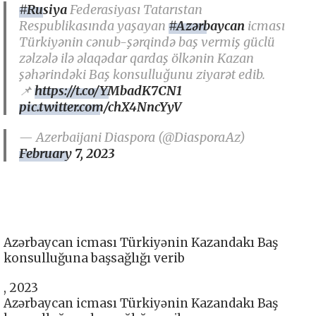
#Rusiya
Federasiyası Tatarıstan
Respublikasında yaşayan
#Azərbaycan
icması
Türkiyənin cənub-şərqində baş vermiş güclü
zəlzələ ilə əlaqədar qardaş ölkənin Kazan
şəhərindəki Baş konsulluğunu ziyarət edib.
📌
https://t.co/YMbadK7CN1
pic.twitter.com/chX4NncYyV
— Azerbaijani Diaspora (@DiasporaAz)
February 7, 2023
Azərbaycan icması Türkiyənin Kazandakı Baş
konsulluğuna başsağlığı verib
, 2023
Azərbaycan icması Türkiyənin Kazandakı Baş