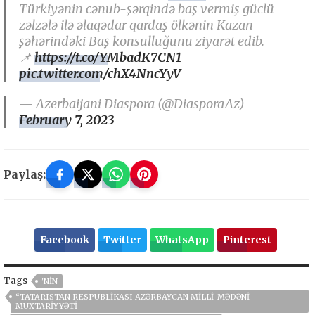
Türkiyənin cənub-şərqində baş vermiş güclü
zəlzələ ilə əlaqədar qardaş ölkənin Kazan
şəhərindəki Baş konsulluğunu ziyarət edib.
📌
https://t.co/YMbadK7CN1
pic.twitter.com/chX4NncYyV
— Azerbaijani Diaspora (@DiasporaAz)
February 7, 2023
Paylaş:
Facebook
Twitter
WhatsApp
Pinterest
Tags
'NIN
“TATARISTAN RESPUBLIKASI AZƏRBAYCAN MILLI-MƏDƏNI
MUXTARIYYƏTI