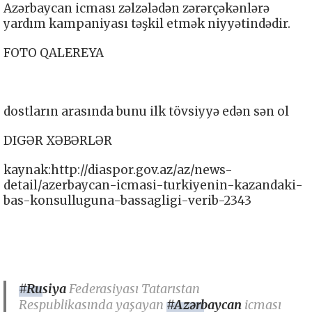
Azərbaycan icması zəlzələdən zərərçəkənlərə
yardım kampaniyası təşkil etmək niyyətindədir.
FOTO QALEREYA
dostların arasında bunu ilk tövsiyyə edən sən ol
DIGƏR XƏBƏRLƏR
kaynak:http://diaspor.gov.az/az/news-
detail/azerbaycan-icmasi-turkiyenin-kazandaki-
bas-konsulluguna-bassagligi-verib-2343
#Rusiya
Federasiyası Tatarıstan
Respublikasında yaşayan
#Azərbaycan
icması