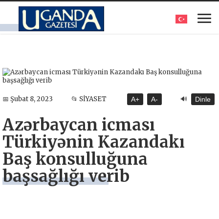
🔊
📅 Şubat 8, 2023
📂 SİYASET
A+
A-
Dinle
Azərbaycan icması
Türkiyənin Kazandakı
Baş konsulluğuna
başsağlığı verib