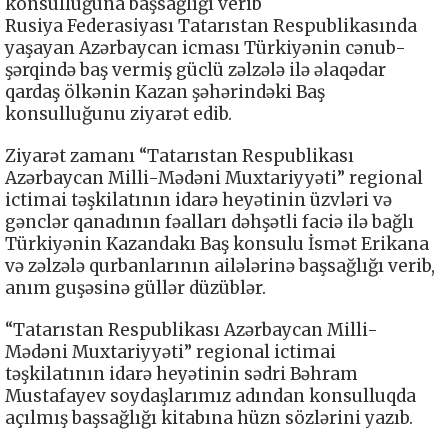
konsulluğuna başsağlığı verib
Rusiya Federasiyası Tatarıstan Respublikasında
yaşayan Azərbaycan icması Türkiyənin cənub-
şərqində baş vermiş güclü zəlzələ ilə əlaqədar
qardaş ölkənin Kazan şəhərindəki Baş
konsulluğunu ziyarət edib.
Ziyarət zamanı “Tatarıstan Respublikası
Azərbaycan Milli-Mədəni Muxtariyyəti” regional
ictimai təşkilatının idarə heyətinin üzvləri və
gənclər qanadının fəalları dəhşətli faciə ilə bağlı
Türkiyənin Kazandakı Baş konsulu İsmət Erikana
və zəlzələ qurbanlarının ailələrinə başsağlığı verib,
anım guşəsinə güllər düzüblər.
“Tatarıstan Respublikası Azərbaycan Milli-
Mədəni Muxtariyyəti” regional ictimai
təşkilatının idarə heyətinin sədri Bəhram
Mustafayev soydaşlarımız adından konsulluqda
açılmış başsağlığı kitabına hüzn sözlərini yazıb.