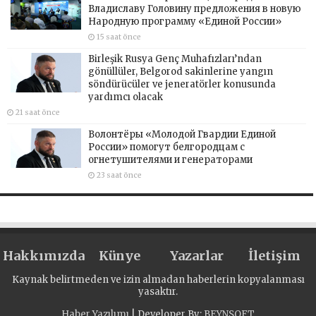
Владиславу Головину предложения в новую
Народную программу «Единой России»
15 saat önce
Birleşik Rusya Genç Muhafızları’ndan
gönüllüler, Belgorod sakinlerine yangın
söndürücüler ve jeneratörler konusunda
yardımcı olacak
21 saat önce
Волонтёры «Молодой Гвардии Единой
России» помогут белгородцам с
огнетушителями и генераторами
23 saat önce
Hakkımızda
Künye
Yazarlar
İletişim
Kaynak belirtmeden ve izin almadan haberlerin kopyalanması
yasaktır.
Haber Yazılımı
| Developer By;
BEYNSOFT