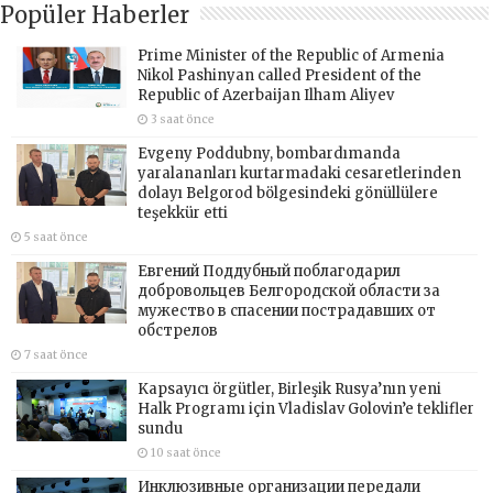
Popüler Haberler
Prime Minister of the Republic of Armenia
Nikol Pashinyan called President of the
Republic of Azerbaijan Ilham Aliyev
3 saat önce
Evgeny Poddubny, bombardımanda
yaralananları kurtarmadaki cesaretlerinden
dolayı Belgorod bölgesindeki gönüllülere
teşekkür etti
5 saat önce
Евгений Поддубный поблагодарил
добровольцев Белгородской области за
мужество в спасении пострадавших от
обстрелов
7 saat önce
Kapsayıcı örgütler, Birleşik Rusya’nın yeni
Halk Programı için Vladislav Golovin’e teklifler
sundu
10 saat önce
Инклюзивные организации передали