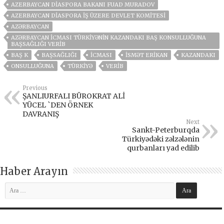
AZERBAYCAN DIASPORA BAKANI FUAD MURADOV
AZERBAYCAN DIASPORA İŞ ÜZERE DEVLET KOMITESI
AZƏRBAYCAN
AZƏRBAYCAN ICMASI TÜRKIYƏNIN KAZANDAKI BAŞ KONSULLUĞUNA
BAŞSAĞLIĞI VERIB
BAŞ K
BAŞSAĞLIĞI
ICMASI
İSMƏT ERIKAN
KAZANDAKI
ONSULLUĞUNA
TÜRKIYƏ
VERIB
Previous
ŞANLIURFALI BÜROKRAT ALİ
YÜCEL `DEN ÖRNEK
DAVRANIŞ
Next
Sankt-Peterburqda
Türkiyədəki zəlzələnin
qurbanları yad edilib
Haber Arayın