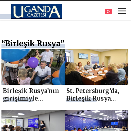
“Birleşik Rusya”
Birleşik Rusya’nın
St. Petersburg’da,
girişimiyle
Birleşik Rusya
Yoshkar-Ola’da bir
Kadın Hareketi,
aile festivali
şehir genelinde
düzenlendi
kadınlara yönelik
destek