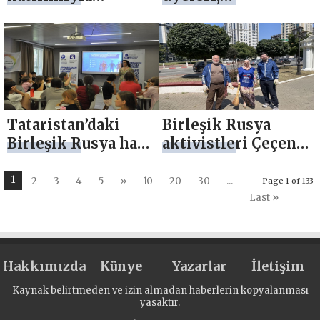
Volgograd’da
Beloyarsky’de
girişimci adayları
(Khanty-Mansi
için bir eğitim
Özerk Bölgesi)
kursu düzenlendi
gençler için
cesaret dersi
düzenledi
Tataristan’daki
Birleşik Rusya
Birleşik Rusya halk
aktivistleri Çeçen
destek merkezinde
bölgelerinde çevre
ülke halklarının
protestoları
1
2
3
4
5
»
10
20
30
...
Page 1 of 133
birliği hakkında bir
düzenledi
Last »
bilgi yarışması
düzenlendi
Hakkımızda
Künye
Yazarlar
İletişim
Kaynak belirtmeden ve izin almadan haberlerin kopyalanması
yasaktır.