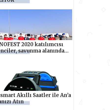
NOFEST 2020 katılımcısı
nciler, savunma alanındaki
elerini Bab’da tanıttı
smart Akıllı Saatler ile An’a
nızı Atın