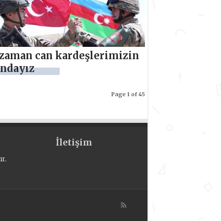
zaman can kardeşlerimizin
ndayız
Page 1 of 45
İletişim
r.