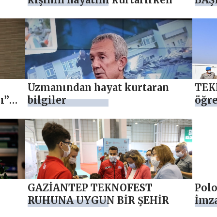
Uzmanından hayat kurtaran
TEK
ı”
bilgiler
öğre
proj
GAZİANTEP TEKNOFEST
Polo
RUHUNA UYGUN BİR ŞEHİR
İmza