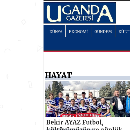
DÜNYA
EKONOMİ
GÜNDEM
KÜLT
HAYAT
Bekir AYAZ Futbol,
kültürümüzün ve günlük