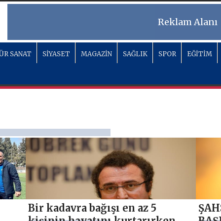
Reklam Alanı
ÜR SANAT
SİYASET
MAGAZİN
SAĞLIK
SPOR
EĞİTİM
Bir kadavra bağışı en az 5
ŞAH
kişinin hayatını kurtarırken
BAŞ