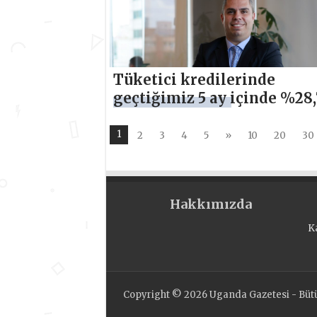
Tüketici kredilerinde
geçtiğimiz 5 ay içinde %28,
büyüme gerçekleşti
1
2
3
4
5
»
10
20
30
Hakkımızda
K
Copyright © 2026 Uganda Gazetesi - Bütün