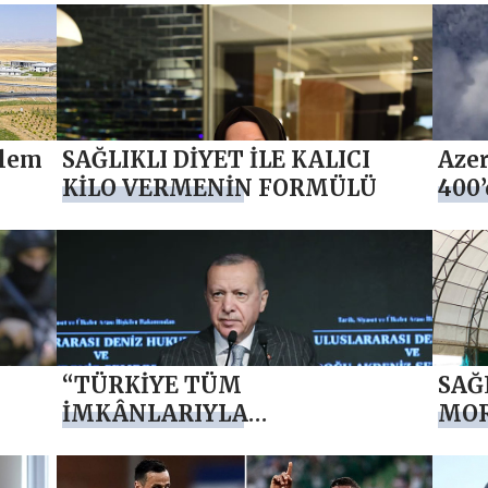
ylem
SAĞLIKLI DİYET İLE KALICI
Azer
KİLO VERMENİN FORMÜLÜ
400’
aldı
“TÜRKİYE TÜM
SAĞ
İMKÂNLARIYLA
MOR
AZERBAYCAN’IN YANINDA
OLMAYI SÜRDÜRECEK”