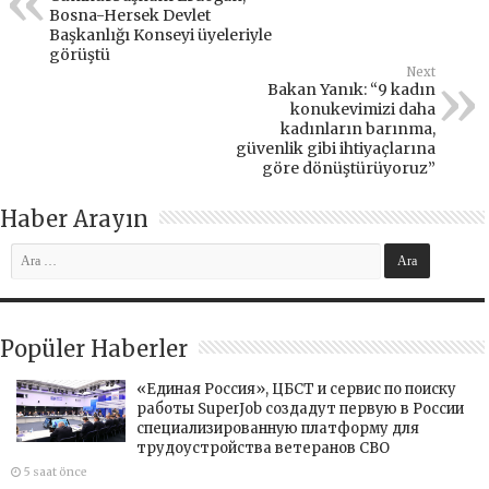
Bosna-Hersek Devlet
Başkanlığı Konseyi üyeleriyle
görüştü
Next
Bakan Yanık: “9 kadın
konukevimizi daha
kadınların barınma,
güvenlik gibi ihtiyaçlarına
göre dönüştürüyoruz”
Haber Arayın
Popüler Haberler
«Единая Россия», ЦБСТ и сервис по поиску
работы SuperJob создадут первую в России
специализированную платформу для
трудоустройства ветеранов СВО
5 saat önce