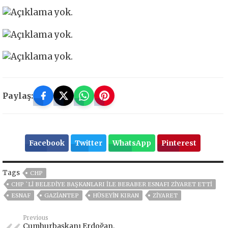
Paylaş:
Facebook
Twitter
WhatsApp
Pinterest
Tags
CHP
CHP `Lİ BELEDİYE BAŞKANLARI İLE BERABER ESNAFI ZİYARET ETTİ
ESNAF
GAZIANTEP
HÜSEYIN KIRAN
ZIYARET
Previous
Cumhurbaşkanı Erdoğan,