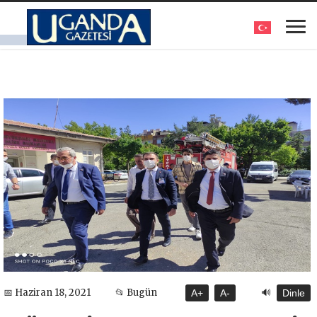
🔊
📅 Haziran 18, 2021
📂 Bugün
A+
A-
Dinle