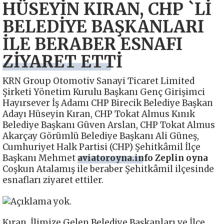
HÜSEYİN KIRAN, CHP `Lİ
BELEDİYE BAŞKANLARI
İLE BERABER ESNAFI
ZİYARET ETTİ
KRN Group Otomotiv Sanayi Ticaret Limited
Şirketi Yönetim Kurulu Başkanı Genç Girişimci
Hayırsever İş Adamı CHP Birecik Belediye Başkan
Adayı Hüseyin Kıran, CHP Tokat Almus Kınık
Belediye Başkanı Güven Arslan, CHP Tokat Almus
Akarçay Görümlü Belediye Başkanı Ali Güneş,
Cumhuriyet Halk Partisi (CHP) Şehitkâmil İlçe
Başkanı Mehmet
aviatoroyna.info Zeplin oyna
Coşkun Atalamış ile beraber Şehitkâmil ilçesinde
esnafları ziyaret ettiler.
Kıran, İlimize Gelen Belediye Başkanları ve İlçe