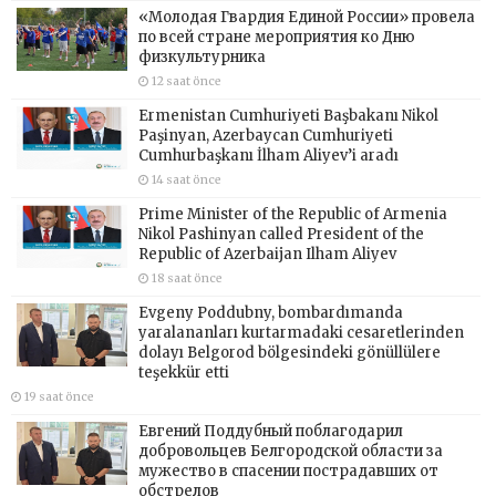
«Молодая Гвардия Единой России» провела
по всей стране мероприятия ко Дню
физкультурника
12 saat önce
Ermenistan Cumhuriyeti Başbakanı Nikol
Paşinyan, Azerbaycan Cumhuriyeti
Cumhurbaşkanı İlham Aliyev’i aradı
14 saat önce
Prime Minister of the Republic of Armenia
Nikol Pashinyan called President of the
Republic of Azerbaijan Ilham Aliyev
18 saat önce
Evgeny Poddubny, bombardımanda
yaralananları kurtarmadaki cesaretlerinden
dolayı Belgorod bölgesindeki gönüllülere
teşekkür etti
19 saat önce
Евгений Поддубный поблагодарил
добровольцев Белгородской области за
мужество в спасении пострадавших от
обстрелов