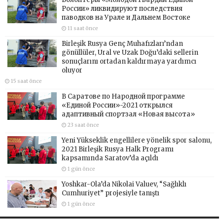
России» ликвидируют последствия
паводков на Урале и Дальнем Востоке
11 saat önce
Birleşik Rusya Genç Muhafızları’ndan
gönüllüler, Ural ve Uzak Doğu’daki sellerin
sonuçlarını ortadan kaldırmaya yardımcı
oluyor
15 saat önce
В Саратове по Народной программе
«Единой России»-2021 открылся
адаптивный спортзал «Новая высота»
23 saat önce
Yeni Yükseklik engellilere yönelik spor salonu,
2021 Birleşik Rusya Halk Programı
kapsamında Saratov’da açıldı
1 gün önce
Yoshkar-Ola’da Nikolai Valuev, “Sağlıklı
Cumhuriyet” projesiyle tanıştı
1 gün önce