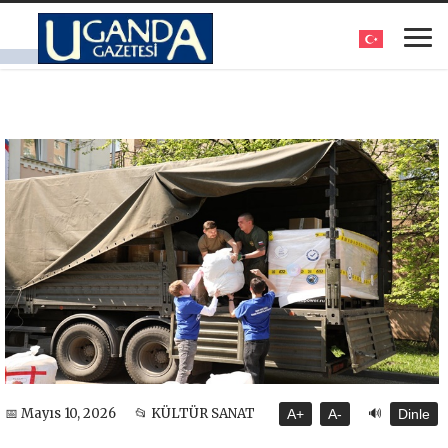
🔊
📅 Mayıs 10, 2026
📂 KÜLTÜR SANAT
A+
A-
Dinle