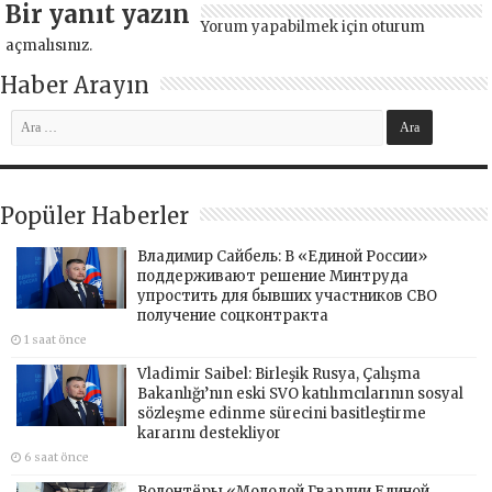
Bir yanıt yazın
Yorum yapabilmek için
oturum
açmalısınız
.
Haber Arayın
Popüler Haberler
Владимир Сайбель: В «Единой России»
поддерживают решение Минтруда
упростить для бывших участников СВО
получение соцконтракта
1 saat önce
Vladimir Saibel: Birleşik Rusya, Çalışma
Bakanlığı’nın eski SVO katılımcılarının sosyal
sözleşme edinme sürecini basitleştirme
kararını destekliyor
6 saat önce
Волонтёры «Молодой Гвардии Единой