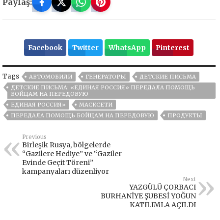
Paylaş:
Facebook
Twitter
WhatsApp
Pinterest
Tags
АВТОМОБИЛИ
ГЕНЕРАТОРЫ
ДЕТСКИЕ ПИСЬМА
ДЕТСКИЕ ПИСЬМА: «ЕДИНАЯ РОССИЯ» ПЕРЕДАЛА ПОМОЩЬ
БОЙЦАМ НА ПЕРЕДОВУЮ
ЕДИНАЯ РОССИЯ»
МАСКСЕТИ
ПЕРЕДАЛА ПОМОЩЬ БОЙЦАМ НА ПЕРЕДОВУЮ
ПРОДУКТЫ
Previous
Birleşik Rusya, bölgelerde
“Gazilere Hediye” ve “Gaziler
Evinde Geçit Töreni”
kampanyaları düzenliyor
Next
YAZGÜLÜ ÇORBACI
BURHANİYE ŞUBESİ YOĞUN
KATILIMLA AÇILDI