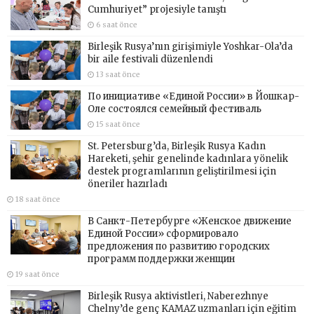
Cumhuriyet” projesiyle tanıştı
6 saat önce
Birleşik Rusya’nın girişimiyle Yoshkar-Ola’da
bir aile festivali düzenlendi
13 saat önce
По инициативе «Единой России» в Йошкар-
Оле состоялся семейный фестиваль
15 saat önce
St. Petersburg’da, Birleşik Rusya Kadın
Hareketi, şehir genelinde kadınlara yönelik
destek programlarının geliştirilmesi için
öneriler hazırladı
18 saat önce
В Санкт-Петербурге «Женское движение
Единой России» сформировало
предложения по развитию городских
программ поддержки женщин
19 saat önce
Birleşik Rusya aktivistleri, Naberezhnye
Chelny’de genç KAMAZ uzmanları için eğitim