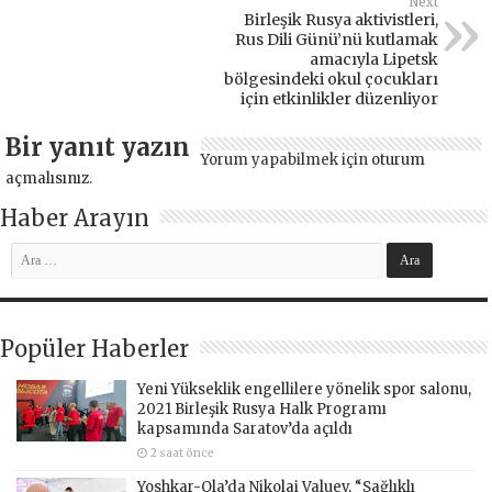
Next
Birleşik Rusya aktivistleri,
Rus Dili Günü’nü kutlamak
amacıyla Lipetsk
bölgesindeki okul çocukları
için etkinlikler düzenliyor
Bir yanıt yazın
Yorum yapabilmek için
oturum
açmalısınız
.
Haber Arayın
Popüler Haberler
Yeni Yükseklik engellilere yönelik spor salonu,
2021 Birleşik Rusya Halk Programı
kapsamında Saratov’da açıldı
2 saat önce
Yoshkar-Ola’da Nikolai Valuev, “Sağlıklı