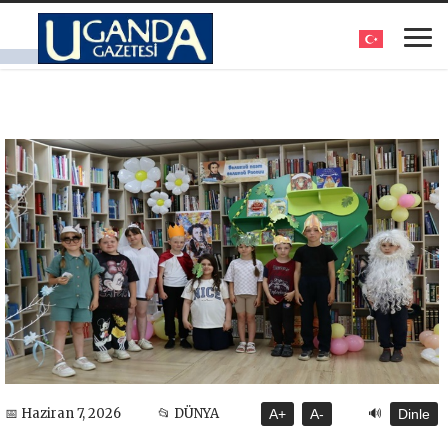
🔊
📅 Haziran 7, 2026
📂 DÜNYA
A+
A-
Dinle