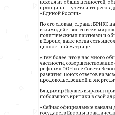
исходя из общих ценностей, об
принципа — учёта интересов др
«Единой России».
По его словам, страны БРИКС н
взаимодействие со всем миров
политическими партиями и общ
в Европе, даже когда есть иде
ценностной матрице.
«Тем более, что у нас много о
частности, совершенствование
реформу ООН и её Совета Безоп
развития. Поиск ответов на вы
продовольственной и энергети
Владимир Якушев выразил призн
побоявшись критики в свой адр
«Сейчас официальные каналы 
государств Европы практическ