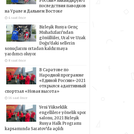
России» ликвидируют
последствия паводков
на Урале и Дальнем Востоке
4 saat önce
Birleşik Rusya Genç
Muhafızları’ndan
gönüllüler, Ural ve Uzak
Doğu’daki sellerin
sonuçlarını ortadan kaldırmaya
yardımcı oluyor
8 saat önce
В Саратове по
Народной программе
«Единой России»-2021
открылся адаптивный
спортзал «Новая высота»
16 saat önce
Yeni Yükseklik
engellilere yönelik spor
salonu, 2021 Birleşik
Rusya Halk Programı
kapsamında Saratov’da açıldı