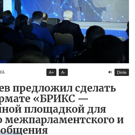
🔊
YA
A+
A-
Dinle
в предложил сделать
ормате «БРИКС —
нной площадкой для
о межпарламентского и
 общения