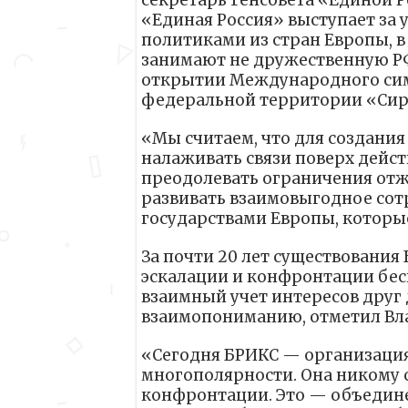
«Единая Россия» выступает за
политиками из стран Европы, в 
занимают не дружественную РФ
открытии Международного сим
федеральной территории «Сир
«Мы считаем, что для создани
налаживать связи поверх дейс
преодолевать ограничения отж
развивать взаимовыгодное сот
государствами Европы, которые
За почти 20 лет существования
эскалации и конфронтации бес
взаимный учет интересов друг 
взаимопониманию, отметил Вл
«Сегодня БРИКС — организация
многополярности. Она никому с
конфронтации. Это — объедине