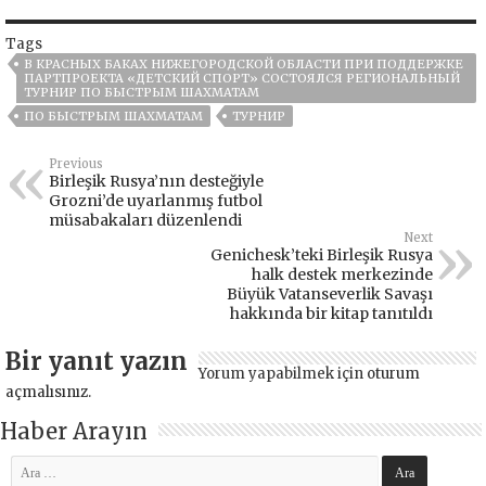
Tags
В КРАСНЫХ БАКАХ НИЖЕГОРОДСКОЙ ОБЛАСТИ ПРИ ПОДДЕРЖКЕ
ПАРТПРОЕКТА «ДЕТСКИЙ СПОРТ» СОСТОЯЛСЯ РЕГИОНАЛЬНЫЙ
ТУРНИР ПО БЫСТРЫМ ШАХМАТАМ
ПО БЫСТРЫМ ШАХМАТАМ
ТУРНИР
Previous
Birleşik Rusya’nın desteğiyle
Grozni’de uyarlanmış futbol
müsabakaları düzenlendi
Next
Genichesk’teki Birleşik Rusya
halk destek merkezinde
Büyük Vatanseverlik Savaşı
hakkında bir kitap tanıtıldı
Bir yanıt yazın
Yorum yapabilmek için
oturum
açmalısınız
.
Haber Arayın