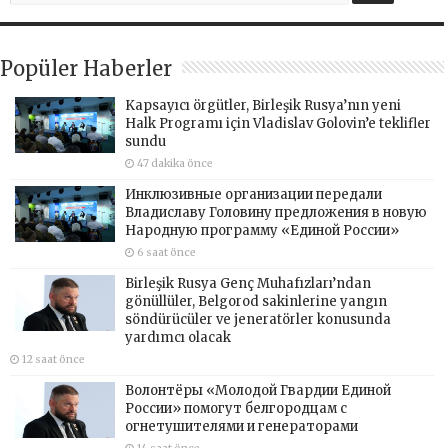
Popüler Haberler
Kapsayıcı örgütler, Birleşik Rusya’nın yeni
Halk Programı için Vladislav Golovin’e teklifler
sundu
47 dakika önce
Инклюзивные организации передали
Владиславу Головину предложения в новую
Народную программу «Единой России»
6 saat önce
Birleşik Rusya Genç Muhafızları’ndan
gönüllüler, Belgorod sakinlerine yangın
söndürücüler ve jeneratörler konusunda
yardımcı olacak
12 saat önce
Волонтёры «Молодой Гвардии Единой
России» помогут белгородцам с
огнетушителями и генераторами