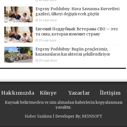
14 saat önce
Evgeny Poddubny: Hava Savunma Kuvvetleri
gazileri, ülkeyi değiştirecek güçtür
16 saat önce
Евгений Поддубный: Ветераны СВО — это
та сила, которая изменит страну
19 saat önce
Evgeny Poddubny: Bugün gençlerimiz,
kazananların karakterini şekillendiriyor
20 saat önce
Hakkımızda
Künye
Yazarlar
İletişim
Kaynak belirtmeden ve izin almadan haberlerin kopyalanması
yasaktır.
Haber Yazılımı
| Developer By;
BEYNSOFT