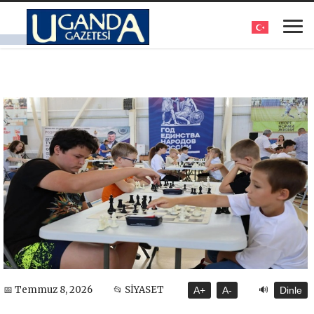
🔊
📅 Temmuz 8, 2026
📂 SİYASET
A+
A-
Dinle