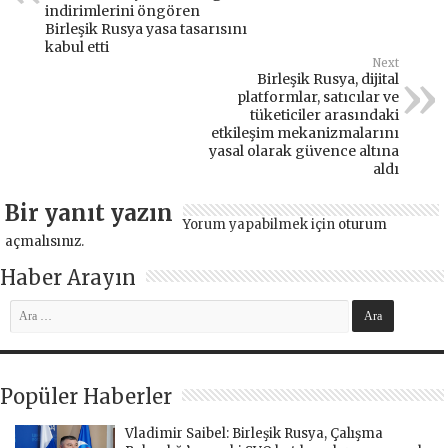
indirimlerini öngören
Birleşik Rusya yasa tasarısını
kabul etti
Next
Birleşik Rusya, dijital
platformlar, satıcılar ve
tüketiciler arasındaki
etkileşim mekanizmalarını
yasal olarak güvence altına
aldı
Bir yanıt yazın
Yorum yapabilmek için
oturum
açmalısınız
.
Haber Arayın
Popüler Haberler
Vladimir Saibel: Birleşik Rusya, Çalışma