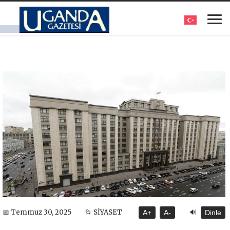
🔊
📅 Temmuz 30, 2025
📂 SİYASET
A+
A-
Dinle