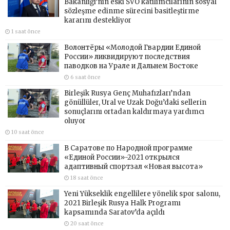
Bakanlığı’nın eski SVO katılımcılarının sosyal
sözleşme edinme sürecini basitleştirme
kararını destekliyor
1 saat önce
Волонтёры «Молодой Гвардии Единой
России» ликвидируют последствия
паводков на Урале и Дальнем Востоке
6 saat önce
Birleşik Rusya Genç Muhafızları’ndan
gönüllüler, Ural ve Uzak Doğu’daki sellerin
sonuçlarını ortadan kaldırmaya yardımcı
oluyor
10 saat önce
В Саратове по Народной программе
«Единой России»-2021 открылся
адаптивный спортзал «Новая высота»
18 saat önce
Yeni Yükseklik engellilere yönelik spor salonu,
2021 Birleşik Rusya Halk Programı
kapsamında Saratov’da açıldı
20 saat önce