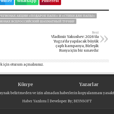
Twitter
WhatsApp
Pinterest
 РЕГИОНАХ АКЦИИ «ПОДАРОК ПАПЕ» И «СТИХИ ДЛЯ ПАПЫ»
ГИОНАХ ВСЕРОССИЙСКИЙ ШАХМАТНЫЙ ТУРНИР
Next
Vladimir Yakushev: 2026’da
Yugra’da yapılacak büyük
çaplı kampanya, Birleşik
Rusya için bir sınavdır
k için
oturum açmalısınız
.
Künye
Yazarlar
aynak belirtmeden ve izin almadan haberlerin kopyalanması yasaktı
Haber Yazılımı
| Developer By;
BEYNSOFT