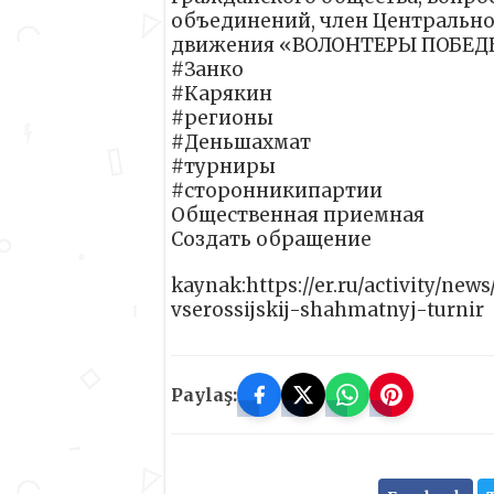
объединений, член Центрально
движения «ВОЛОНТЕРЫ ПОБЕ
#Занко
#Карякин
#регионы
#Деньшахмат
#турниры
#сторонникипартии
Общественная приемная
Создать обращение
kaynak:https://er.ru/activity/ne
vserossijskij-shahmatnyj-turnir
Paylaş: