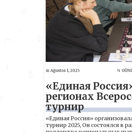
📅 Ağustos 1, 2025
📂 GÜ
«Единая Россия»
регионах Всеро
турнир
«Единая Россия» организовал
турнир 2025, Он состоялся в 
поддержке региональных шах