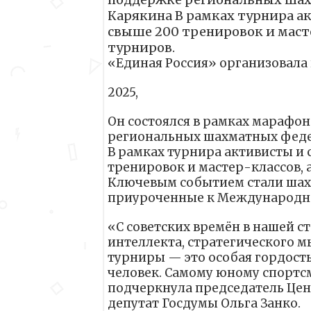
Карякина В рамках турнира а
свыше 200 тренировок и масте
турниров.
«Единая Россия» организовала
2025,
Он состоялся в рамках марафо
региональных шахматных феде
В рамках турнира активисты и
тренировок и мастер-классов, 
Ключевым событием стали шах
приуроченные к Международно
«С советских времён в нашей 
интеллекта, стратегического 
турниры — это особая гордость.
человек. Самому юному спортсм
подчеркнула председатель Цен
депутат Госдумы Ольга Занко.