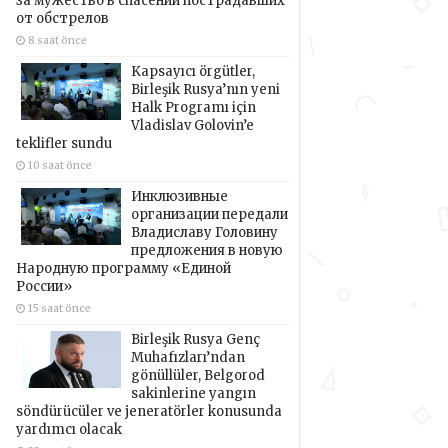
за мужество в спасении пострадавших
от обстрелов
8 saat önce
Kapsayıcı örgütler,
Birleşik Rusya’nın yeni
Halk Programı için
Vladislav Golovin’e
teklifler sundu
10 saat önce
Инклюзивные
организации передали
Владиславу Головину
предложения в новую
Народную программу «Единой
России»
15 saat önce
Birleşik Rusya Genç
Muhafızları’ndan
gönüllüler, Belgorod
sakinlerine yangın
söndürücüler ve jeneratörler konusunda
yardımcı olacak