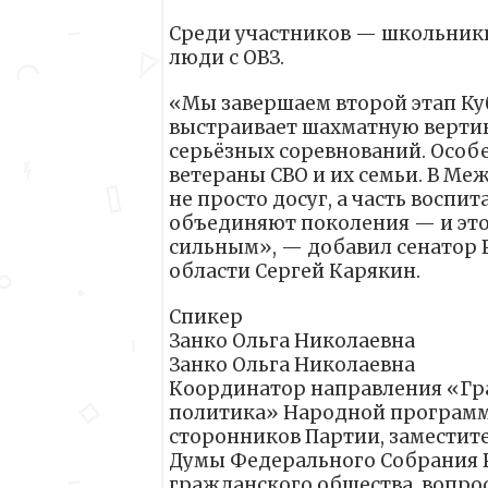
Среди участников — школьники
люди с ОВЗ.
«Мы завершаем второй этап Ку
выстраивает шахматную вертика
серьёзных соревнований. Особе
ветераны СВО и их семьи. В Ме
не просто досуг, а часть воспи
объединяют поколения — и это
сильным», — добавил сенатор 
области Сергей Карякин.
Спикер
Занко Ольга Николаевна
Занко Ольга Николаевна
Координатор направления «Гр
политика» Народной программы
сторонников Партии, заместит
Думы Федерального Собрания 
гражданского общества, вопро