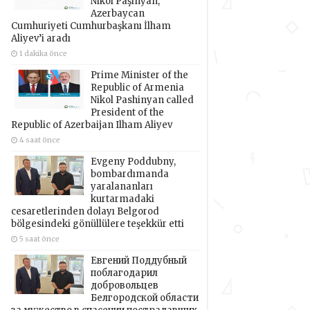
Nikol Paşinyan,
Azerbaycan
Cumhuriyeti Cumhurbaşkanı İlham
Aliyev’i aradı
1 dakika önce
Prime Minister of the
Republic of Armenia
Nikol Pashinyan called
President of the
Republic of Azerbaijan Ilham Aliyev
4 saat önce
Evgeny Poddubny,
bombardımanda
yaralananları
kurtarmadaki
cesaretlerinden dolayı Belgorod
bölgesindeki gönüllülere teşekkür etti
5 saat önce
Евгений Поддубный
поблагодарил
добровольцев
Белгородской области