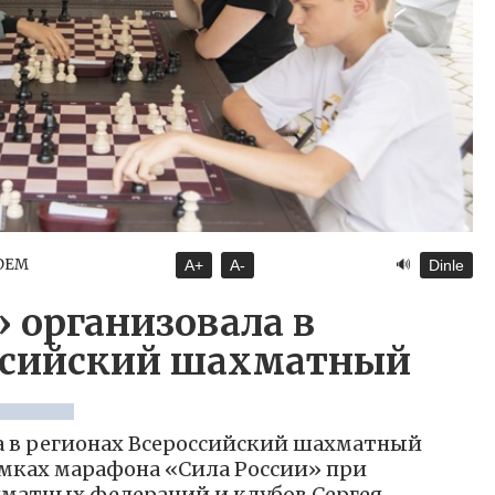
🔊
NDEM
A+
A-
Dinle
 организовала в
ссийский шахматный
а в регионах Всероссийский шахматный
рамках марафона «Сила России» при
матных федераций и клубов Сергея