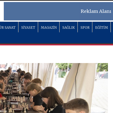
Reklam Alanı
ÜR SANAT
SİYASET
MAGAZİN
SAĞLIK
SPOR
EĞİTİM