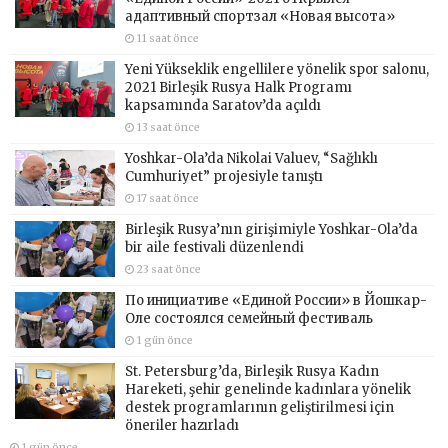
адаптивный спортзал «Новая высота»
11 saat önce
Yeni Yükseklik engellilere yönelik spor salonu,
2021 Birleşik Rusya Halk Programı
kapsamında Saratov’da açıldı
13 saat önce
Yoshkar-Ola’da Nikolai Valuev, “Sağlıklı
Cumhuriyet” projesiyle tanıştı
17 saat önce
Birleşik Rusya’nın girişimiyle Yoshkar-Ola’da
bir aile festivali düzenlendi
23 saat önce
По инициативе «Единой России» в Йошкар-
Оле состоялся семейный фестиваль
1 gün önce
St. Petersburg’da, Birleşik Rusya Kadın
Hareketi, şehir genelinde kadınlara yönelik
destek programlarının geliştirilmesi için
öneriler hazırladı
1 gün önce