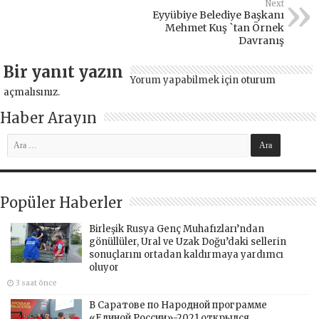
Next
Eyyübiye Belediye Başkanı
Mehmet Kuş `tan Örnek
Davranış
Bir yanıt yazın
Yorum yapabilmek için
oturum
açmalısınız
.
Haber Arayın
Popüler Haberler
Birleşik Rusya Genç Muhafızları’ndan
gönüllüler, Ural ve Uzak Doğu’daki sellerin
sonuçlarını ortadan kaldırmaya yardımcı
oluyor
3 saat önce
В Саратове по Народной программе
«Единой России»-2021 открылся