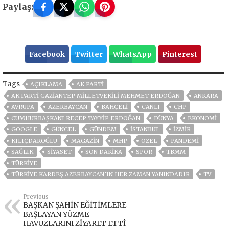
Paylaş:
Facebook
Twitter
WhatsApp
Pinterest
Tags
AÇIKLAMA
AK PARTİ
AK PARTI GAZIANTEP MILLETVEKILI MEHMET ERDOĞAN
ANKARA
AVRUPA
AZERBAYCAN
BAHÇELİ
CANLI
CHP
CUMHURBAŞKANI RECEP TAYYIP ERDOĞAN
DÜNYA
EKONOMİ
GOOGLE
GÜNCEL
GÜNDEM
ISTANBUL
İZMIR
KILIÇDAROĞLU
MAGAZİN
MHP
ÖZEL
PANDEMİ
SAĞLIK
SİYASET
SON DAKIKA
SPOR
TBMM
TÜRKİYE
TÜRKIYE KARDEŞ AZERBAYCAN’IN HER ZAMAN YANINDADIR
TV
Previous
BAŞKAN ŞAHİN EĞİTİMLERE
BAŞLAYAN YÜZME
HAVUZLARINI ZİYARET ETTİ