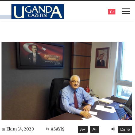
🔊
📅 Ekim 14, 2020
📂 ASAYİŞ
A+
A-
Dinle