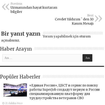
Previous
Uzmanından hayat kurtaran
bilgiler
Next
Cevdet Yıldırım ` den 10
Kasım Mesajı
Bir yanıt yazın
Yorum yapabilmek için
oturum
açmalısınız
.
Haber Arayın
Popüler Haberler
«Единая Россия», ЦБСТ и сервис по поиску
работы SuperJob создадут первую в России
специализированную платформу для
трудоустройства ветеранов СВО
21 dakika önce