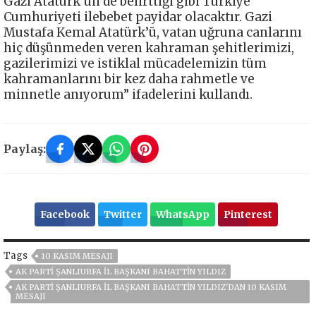
Gazi Atatürk’ün de belirttiği gibi Türkiye
Cumhuriyeti ilebebet payidar olacaktır. Gazi
Mustafa Kemal Atatürk’ü, vatan uğruna canlarını
hiç düşünmeden veren kahraman şehitlerimizi,
gazilerimizi ve istiklal mücadelemizin tüm
kahramanlarını bir kez daha rahmetle ve
minnetle anıyorum” ifadelerini kullandı.
Paylaş:
Facebook
Twitter
WhatsApp
Pinterest
Tags
10 KASIM MESAJI
AK PARTI ŞANLIURFA İL BAŞKANI BAHATTIN YILDIZ
AK PARTI ŞANLIURFA İL BAŞKANI BAHATTIN YILDIZ'DAN 10 KASIM
MESAJI