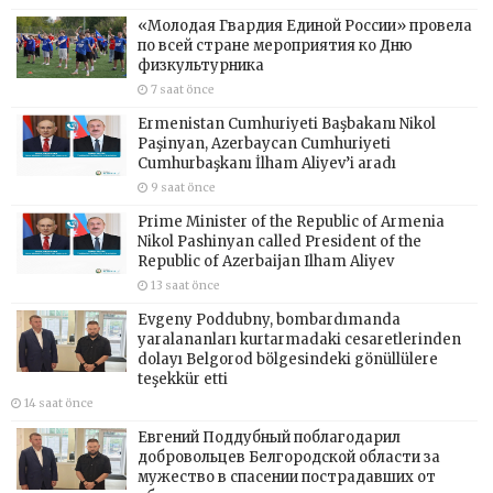
«Молодая Гвардия Единой России» провела
по всей стране мероприятия ко Дню
физкультурника
7 saat önce
Ermenistan Cumhuriyeti Başbakanı Nikol
Paşinyan, Azerbaycan Cumhuriyeti
Cumhurbaşkanı İlham Aliyev’i aradı
9 saat önce
Prime Minister of the Republic of Armenia
Nikol Pashinyan called President of the
Republic of Azerbaijan Ilham Aliyev
13 saat önce
Evgeny Poddubny, bombardımanda
yaralananları kurtarmadaki cesaretlerinden
dolayı Belgorod bölgesindeki gönüllülere
teşekkür etti
14 saat önce
Евгений Поддубный поблагодарил
добровольцев Белгородской области за
мужество в спасении пострадавших от