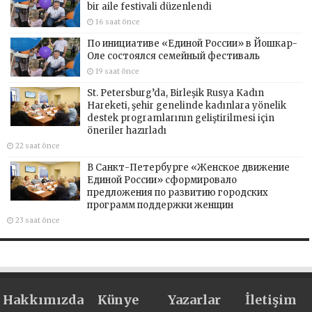
bir aile festivali düzenlendi
16 saat önce
По инициативе «Единой России» в Йошкар-
Оле состоялся семейный фестиваль
19 saat önce
St. Petersburg’da, Birleşik Rusya Kadın
Hareketi, şehir genelinde kadınlara yönelik
destek programlarının geliştirilmesi için
öneriler hazırladı
22 saat önce
В Санкт-Петербурге «Женское движение
Единой России» сформировало
предложения по развитию городских
программ поддержки женщин
23 saat önce
Hakkımızda
Künye
Yazarlar
İletişim