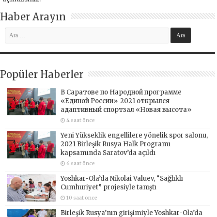
Haber Arayın
Popüler Haberler
В Саратове по Народной программе
«Единой России»-2021 открылся
адаптивный спортзал «Новая высота»
4 saat önce
Yeni Yükseklik engellilere yönelik spor salonu,
2021 Birleşik Rusya Halk Programı
kapsamında Saratov’da açıldı
6 saat önce
Yoshkar-Ola’da Nikolai Valuev, “Sağlıklı
Cumhuriyet” projesiyle tanıştı
10 saat önce
Birleşik Rusya’nın girişimiyle Yoshkar-Ola’da