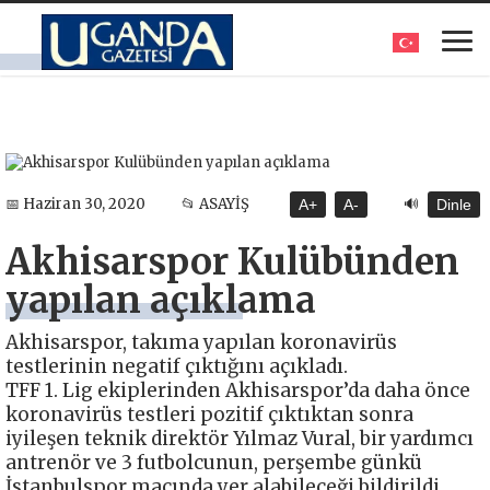
🔊
📅 Haziran 30, 2020
📂 ASAYİŞ
A+
A-
Dinle
Akhisarspor Kulübünden
yapılan açıklama
Akhisarspor, takıma yapılan koronavirüs
testlerinin negatif çıktığını açıkladı.
TFF 1. Lig ekiplerinden Akhisarspor’da daha önce
koronavirüs testleri pozitif çıktıktan sonra
iyileşen teknik direktör Yılmaz Vural, bir yardımcı
antrenör ve 3 futbolcunun, perşembe günkü
İstanbulspor maçında yer alabileceği bildirildi.