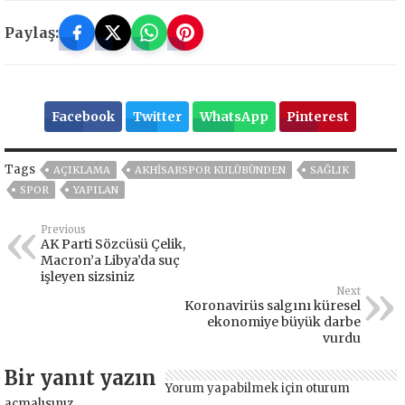
Paylaş:
Facebook
Twitter
WhatsApp
Pinterest
Tags
AÇIKLAMA
AKHISARSPOR KULÜBÜNDEN
SAĞLIK
SPOR
YAPILAN
Previous
AK Parti Sözcüsü Çelik,
Macron’a Libya’da suç
işleyen sizsiniz
Next
Koronavirüs salgını küresel
ekonomiye büyük darbe
vurdu
Bir yanıt yazın
Yorum yapabilmek için
oturum
açmalısınız
.