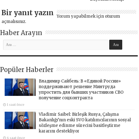
Bir yanıt yazın
Yorum yapabilmek için
oturum
açmalısınız
.
Haber Arayın
Popüler Haberler
Владимир Сайбель: В «Единой России»
поддерживают решение Минтруда
упростить для бывших участников СВО
получение соцконтракта
1 saat önce
Vladimir Saibel: Birleşik Rusya, Çalışma
Bakanlığı’nın eski SVO katılımcılarının sosyal
sözleşme edinme sürecini basitleştirme
kararını destekliyor
6 saat önce