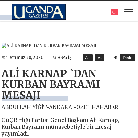
🔊
📅 Temmuz 30, 2020
📂 ASAYİŞ
A+
A-
Dinle
ALİ KARNAP `DAN
KURBAN BAYRAMI
MESAJI
ABDULLAH YİĞİT-ANKARA -ÖZEL HAHABER
GüÇ Birliği Partisi Genel Başkanı Ali Karnap,
Kurban Bayramı münasebetiyle bir mesaj
yayımladı.