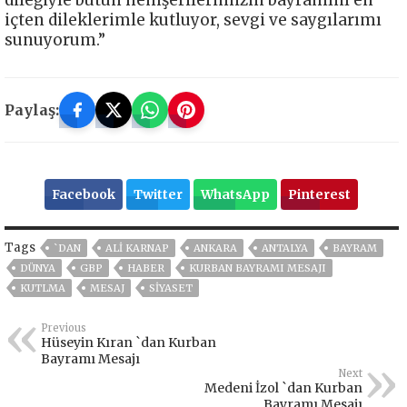
içten dileklerimle kutluyor, sevgi ve saygılarımı
sunuyorum.”
Paylaş:
Facebook
Twitter
WhatsApp
Pinterest
Tags
`DAN
ALİ KARNAP
ANKARA
ANTALYA
BAYRAM
DÜNYA
GBP
HABER
KURBAN BAYRAMI MESAJI
KUTLMA
MESAJ
SİYASET
Previous
Hüseyin Kıran `dan Kurban
Bayramı Mesajı
Next
Medeni İzol `dan Kurban
Bayramı Mesajı