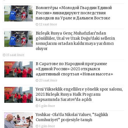
Волонтёры «Молодой Гвардии Единой
России» ликвидируют последствия
паводков на Урале и Дальнем Востоке
12 saat önce
Birleşik Rusya Genç Muhafızları’ndan
gönüllüler, Ural ve Uzak Doğu’daki sellerin
sonuçlarını ortadan kaldırmaya yardımcı
oluyor
15 saat önce
В Саратове по Народной программе
«Единой России»-2021 открылся
адаптивный спортзал «Новая высота»
23 saat önce
Yeni Yükseklik engellilere yönelik spor salonu,
2021 Birleşik Rusya Halk Programı
kapsamında Saratov’da açıldı
1 gün önce
Yoshkar-Ola’da Nikolai Valuev, “Sağlıklı
Cumhuriyet” projesiyle tanıştı
1 gün önce