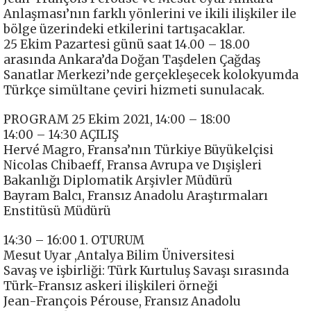
Anlaşması’nın farklı yönlerini ve ikili ilişkiler ile
bölge üzerindeki etkilerini tartışacaklar.
25 Ekim Pazartesi günü saat 14.00 – 18.00
arasında Ankara’da Doğan Taşdelen Çağdaş
Sanatlar Merkezi’nde gerçekleşecek kolokyumda
Türkçe simültane çeviri hizmeti sunulacak.
PROGRAM 25 Ekim 2021, 14:00 – 18:00
14:00 – 14:30 AÇILIŞ
Hervé Magro, Fransa’nın Türkiye Büyükelçisi
Nicolas Chibaeff, Fransa Avrupa ve Dışişleri
Bakanlığı Diplomatik Arşivler Müdürü
Bayram Balcı, Fransız Anadolu Araştırmaları
Enstitüsü Müdürü
14:30 – 16:00 1. OTURUM
Mesut Uyar ,Antalya Bilim Üniversitesi
Savaş ve işbirliği: Türk Kurtuluş Savaşı sırasında
Türk-Fransız askeri ilişkileri örneği
Jean-François Pérouse, Fransız Anadolu