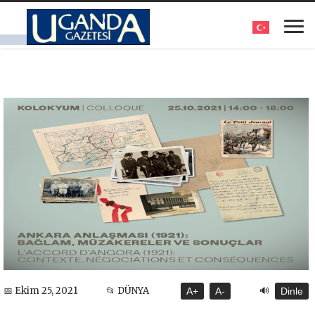
🔊
📅 Ekim 25, 2021
📂 DÜNYA
A+
A-
Dinle