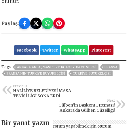
olunur.
Paylaş:
Facebook
Twitter
WhatsApp
Pinterest
Tags
ANKARA ANLAŞMASI 1921: KOLOKYUM VE SERGI
FRANSA
FRANSA’NIN TÜRKIYE BÜYÜKELÇISI
TÜRKIYE BÜYÜKELÇISI
Previous
HALİLİYE BELEDİYESİ MASA
TENİSİ LİGİ SONA ERDİ
Next
Gülben’in Başkent Fırtınası!
Ankara’da Gülben Güzelliği!
Bir yanıt yazın
Yorum yapabilmek için
oturum