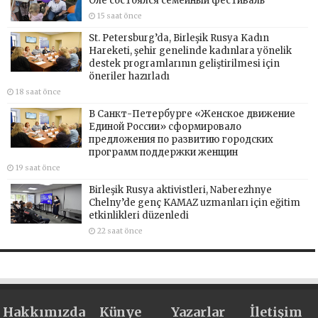
Оле состоялся семейный фестиваль
15 saat önce
St. Petersburg’da, Birleşik Rusya Kadın
Hareketi, şehir genelinde kadınlara yönelik
destek programlarının geliştirilmesi için
öneriler hazırladı
18 saat önce
В Санкт-Петербурге «Женское движение
Единой России» сформировало
предложения по развитию городских
программ поддержки женщин
19 saat önce
Birleşik Rusya aktivistleri, Naberezhnye
Chelny’de genç KAMAZ uzmanları için eğitim
etkinlikleri düzenledi
22 saat önce
Hakkımızda
Künye
Yazarlar
İletişim