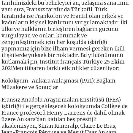
tarihimizdeki bu belirleyici an, uzlaşma sanatının
yanı sıra, Fransız tarafında Türkofil, Türk
tarafında ise Frankofon ve Franfil olan erkek ve
kadınların kişisel katılımını vurgulamaktadır. İki
ülke ve halklarını birleştiren bağların gücünü
vurgulayan ve onları korumak ve
zenginleştirmek için her koşulda işbirliği
yapmamız için bize ilham vermesi gereken ikili
ilişkilerde yüksek bir noktadır. Bu yıldönümünü
kutlamak için, Institut français Türkiye 25 Ekim
2021’den itibaren farklı etkinlikler düzenliyor:
Kolokyum : Ankara Anlaşması (1921): Bağlam,
Müzakere ve Sonuçlar
Fransız Anadolu Araştırmaları Enstitüsü (IFEA)
işbirliği ile gerçekleşecek kolokyumda Collège de
France profesörü Henry Laurens de dahil olmak
üzere Ankara’dan katılan beş prestijli
akademisyen, Sinan Kuneralp, Claire Le Bras,
Jean-François Pérouse ve Mesut Uyar Ankara