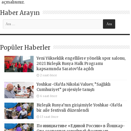
açmalısınız
.
Haber Arayın
Popüler Haberler
Yeni Yükseklik engellilere yönelik spor salonu,
2021 Birleşik Rusya Halk Programı
kapsamında Saratov’da açıldı
2 saat önce
Yoshkar-Ola’da Nikolai Valuev, “Sağlıklı
Cumhuriyet” projesiyle tanıştı
6 saat önce
Birleşik Rusya’nın girişimiyle Yoshkar-Ola’da
bir aile festivali düzenlendi
13 saat önce
По инициативе «Единой России» в Йошкар-