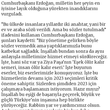
Cumhurbaşkanı Erdoğan, milletin her şeyin en
iyisine layık olduğuna yürekten inandıklarını
vurguladı.
“Bu ülkede insanlara yıllardır iki anahtar, yani bir
ev ve araba sözü verildi. Ama bu sözler tutulmadı”
ifadesini kullanan Cumhurbaşkanı Erdoğan,
şunları kaydetti: “Biz yönetime gelirken böyle
sözler vermedik ama yaptıklarımızla bunu
katbekat sağladık. İnşallah bundan sonra da aynı
anlayışla milletimize hizmet etmeyi sürdüreceğiz.
İşte, hani söz var ya Ziya Paşa’nın ‘Eşek ölür kalır
semeri, insan ölür kalır eseri.’ İşte buyurun
eserler, biz eserlerimizle konuşuyoruz. İşte bu
hizmetlerin devamı için 2023 seçimleri kritik
öneme sahiptir. Sizlerden şimdiden 2023 için
çalışmaya başlamanızı istiyorum. Hazır mıyız?
İnşallah bu eşiği de başarıyla geçerek, büyük ve
güçlü Türkiye’nin inşasına hep birlikte
yürüyeceğiz. Rabbim yar ve yardımcımız olsun.