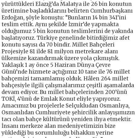
yürüttükleri Elazığ’da Malatya ile 26 bin konutun
üretimine başladıklarını belirten Cumhurbaşkanı
Erdoğan, şöyle konuştu: “Bunların 14 bin 341’ini
teslim ettik. Aynı şekilde İzmir’de yapmakta
olduğumuz 5 bin konutun teslimlerini de yakında
başlatıyoruz. Türkiye genelinde bitirdiğimiz afet
konutu sayısı da 70 bindir. Millet Bahçeleri
Projesiyle 81 ilde 81 milyon metrekare alanı
ülkemize kazandırmak üzere yola çıkmıştık.
Yaklaşık 1 ay önce 5 Haziran Dünya Çevre
Günü’nde hizmete açtığımız 10 tane ile 76 millet
bahçemizi tamamlamış olduk. Hâlen 264 millet
bahçesiyle ilgili çalışmalarımız çeşitli aşamalarda
devam ediyor. Bu millet bahçelerinden 200’ünü
TOKİ, 4’ünü de Emlak Konut eliyle yapıyoruz.
Amacımız bu projelerle Selçukludan Osmanlıya,
Osmanlıdan Cumhuriyete şehircilik anlayışımızın
tacı olan bahçe kültürünü yeniden ihya etmektir.
İnsanı merkeze alan medeniyetimizin bize
yüklediği bu sorumluluğu bihakkın yerine