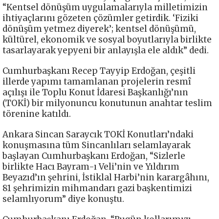
“Kentsel dönüşüm uygulamalarıyla milletimizin
ihtiyaçlarını gözeten çözümler getirdik. ‘Fiziki
dönüşüm yetmez diyerek’; kentsel dönüşümü,
kültürel, ekonomik ve sosyal boyutlarıyla birlikte
tasarlayarak yepyeni bir anlayışla ele aldık” dedi.
Cumhurbaşkanı Recep Tayyip Erdoğan, çeşitli
illerde yapımı tamamlanan projelerin resmî
açılışı ile Toplu Konut İdaresi Başkanlığı’nın
(TOKİ) bir milyonuncu konutunun anahtar teslim
törenine katıldı.
Ankara Sincan Saraycık TOKİ Konutları’ndaki
konuşmasına tüm Sincanlıları selamlayarak
başlayan Cumhurbaşkanı Erdoğan, “Sizlerle
birlikte Hacı Bayram-ı Veli’nin ve Yıldırım
Beyazıd’ın şehrini, İstiklal Harbi’nin karargâhını,
81 şehrimizin mihmandarı gazi başkentimizi
selamlıyorum” diye konuştu.