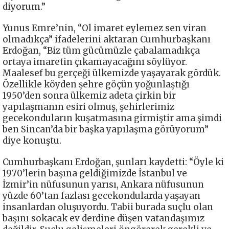
diyorum.”
Yunus Emre’nin, “Ol imaret eylemez sen viran
olmadıkça” ifadelerini aktaran Cumhurbaşkanı
Erdoğan, “Biz tüm gücümüzle çabalamadıkça
ortaya imaretin çıkamayacağını söylüyor.
Maalesef bu gerçeği ülkemizde yaşayarak gördük.
Özellikle köyden şehre göçün yoğunlaştığı
1950’den sonra ülkemiz adeta çirkin bir
yapılaşmanın esiri olmuş, şehirlerimiz
gecekonduların kuşatmasına girmiştir ama şimdi
ben Sincan’da bir başka yapılaşma görüyorum”
diye konuştu.
Cumhurbaşkanı Erdoğan, şunları kaydetti: “Öyle ki
1970’lerin başına geldiğimizde İstanbul ve
İzmir’in nüfusunun yarısı, Ankara nüfusunun
yüzde 60’tan fazlası gecekondularda yaşayan
insanlardan oluşuyordu. Tabii burada suçlu olan
başını sokacak ev derdine düşen vatandaşımız