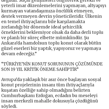
değildir. Suçlu gelişmeleri öngörerek gerekli ve
yeterli imar düzenlemelerini yapmayan, altyapıyı
kurmayan vatandaşımıza öncülük etmeyen,
destek vermeyen devrin yöneticileridir. Ülkenin
en temel ihtiyaçlarını bile karşılamakta
zorlandığı bir dönemde ideal şehircilik
örneklerini beklemiyor olsak da daha derli toplu
ve planlı bir süreç elbette mümkündür. Şu
Ankara’da hamdolsun toplu konut olarak bütün
güzel eserleri biz yaptık, yapıyoruz ve yapmaya
devam edeceğiz.”
“TÜRKİYE’NİN KONUT SORUNUNUN ÇÖZÜMÜNDE
SON 19 YIL KRİTİK ÖNEME SAHİPTİR”
Avrupa’da yaklaşık bir asır önce başlayan sosyal
konut projelerinin insanı tüm ihtiyaçlarıyla
kuşatan özelliğe sahip olmadığını belirten
Cumhurbaşkanı Erdoğan, ecdadın bu meseleyi
insan merkezli mahalle dokusuyla çözdüğünü
söyledi.