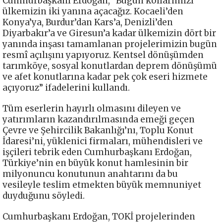
Cumhurbaşkanı Erdoğan, “Bugün kollarımızı
ülkemizin iki yanına açacağız. Kocaeli’den
Konya’ya, Burdur’dan Kars’a, Denizli’den
Diyarbakır’a ve Giresun’a kadar ülkemizin dört bir
yanında inşası tamamlanan projelerimizin bugün
resmî açılışını yapıyoruz. Kentsel dönüşümden
tarımköye, sosyal konutlardan deprem dönüşümü
ve afet konutlarına kadar pek çok eseri hizmete
açıyoruz” ifadelerini kullandı.
Tüm eserlerin hayırlı olmasını dileyen ve
yatırımların kazandırılmasında emeği geçen
Çevre ve Şehircilik Bakanlığı’nı, Toplu Konut
İdaresi’ni, yüklenici firmaları, mühendisleri ve
işçileri tebrik eden Cumhurbaşkanı Erdoğan,
Türkiye’nin en büyük konut hamlesinin bir
milyonuncu konutunun anahtarını da bu
vesileyle teslim etmekten büyük memnuniyet
duyduğunu söyledi.
Cumhurbaşkanı Erdoğan, TOKİ projelerinden