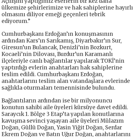
Açılışını yaptığımız eserlerin bir kez daha
ülkemize şehirlerimize ve hak sahiplerine hayırlı
olmasını diliyor emeği geçenleri tebrik
ediyorum.”
Cumhurbaşkanı Erdoğan’ın konuşmasının
ardından Kars’ın Sarıkamış, Diyarbakır’ın Sur,
Giresun’un Bulancak, Denizli’nin Bozkurt,
Kocaeli’nin Dilovası, Burdur’un Karamanlı
ilçeleriyle canlı bağlantılar yapılarak TOKİ’nin
yaptırdığı evlerin anahtarları hak sahiplerine
teslim edildi. Cumhurbaşkanı Erdoğan,
anahtarlarını teslim alan vatandaşlara evlerinde
sağlıkla oturmaları temennisinde bulundu.
Bağlantıların ardından ise bir milyonuncu
konutun sahibi aile üyeleri kürsüye davet edildi.
Saraycık 1. Bölge 3 Etap’ta yapılan konutlarına
kavuşma sevinci yaşayan aile üyeleri Mülazım
Doğan, Güllü Doğan, Yasin Yiğit Doğan, Serdar
Ekrem Doğan ve Batın Uğur Doğan, anahtarlarını