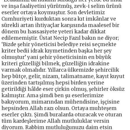
ve inşa faaliyetini yürütmüş, zevk-i selim ürünü
eserler ortaya koymuştur. Son devletimiz
Cumhuriyeti kurduktan sonra kıt imkânlar ve
sürekli artan ihtiyaçlar karşısında maalesef bir
dönem bu hassasiyete yeteri kadar dikkat
edilememiştir. Üstat Necip Fazıl bakın ne diyor;
‘Bizde şehir yöneticisi belediye reisi seçmekte
kriter bedii idrak kıymetinden başka her şey
olmuştur’ yani şehir yöneticisinin en büyük
kriteri güzelliği bilmek, güzelliğin idrakine
varmak olmalıdır. Yıllarca ülkemizde şehircilik
hep bütçe, gelir, nizam, talimatname, kayıt kuyut
üzerinden tartışılmış hepsi birden yerine
getirildiği hâlde eser çirkin olmuş, şehirler öksüz
kalmıştır. Ama şimdi ben şu eserlerimize
bakıyorum, mimarından mühendisine, işçisine
hepsinden Allah razı olsun. Ortaya muhteşem
eserler çıktı. Şimdi buralarda oturacak ve oturan
tüm kardeşlerime Allah mutluluklar versin
diyorum. Rabbim mutluluğunuzu daim etsin