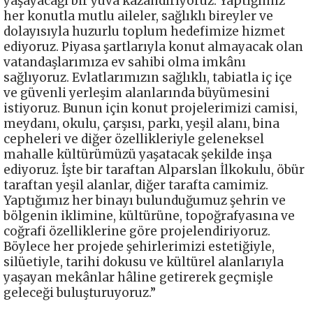
yaşayacağı bir yuva kazandırıyoruz. Yaptığımız
her konutla mutlu aileler, sağlıklı bireyler ve
dolayısıyla huzurlu toplum hedefimize hizmet
ediyoruz. Piyasa şartlarıyla konut almayacak olan
vatandaşlarımıza ev sahibi olma imkânı
sağlıyoruz. Evlatlarımızın sağlıklı, tabiatla iç içe
ve güvenli yerleşim alanlarında büyümesini
istiyoruz. Bunun için konut projelerimizi camisi,
meydanı, okulu, çarşısı, parkı, yeşil alanı, bina
cepheleri ve diğer özellikleriyle geleneksel
mahalle kültürümüzü yaşatacak şekilde inşa
ediyoruz. İşte bir taraftan Alparslan İlkokulu, öbür
taraftan yeşil alanlar, diğer tarafta camimiz.
Yaptığımız her binayı bulunduğumuz şehrin ve
bölgenin iklimine, kültürüne, topoğrafyasına ve
coğrafi özelliklerine göre projelendiriyoruz.
Böylece her projede şehirlerimizi estetiğiyle,
silüetiyle, tarihi dokusu ve kültürel alanlarıyla
yaşayan mekânlar hâline getirerek geçmişle
geleceği buluşturuyoruz.”