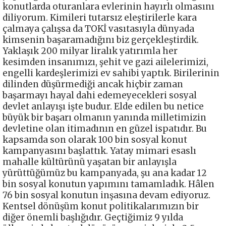
konutlarda oturanlara evlerinin hayırlı olmasını
diliyorum. Kimileri tutarsız eleştirilerle kara
çalmaya çalışsa da TOKİ vasıtasıyla dünyada
kimsenin başaramadığını biz gerçekleştirdik.
Yaklaşık 200 milyar liralık yatırımla her
kesimden insanımızı, şehit ve gazi ailelerimizi,
engelli kardeşlerimizi ev sahibi yaptık. Birilerinin
dilinden düşürmediği ancak hiçbir zaman
başarmayı hayal dahi edemeyecekleri sosyal
devlet anlayışı işte budur. Elde edilen bu netice
büyük bir başarı olmanın yanında milletimizin
devletine olan itimadının en güzel ispatıdır. Bu
kapsamda son olarak 100 bin sosyal konut
kampanyasını başlattık. Yatay mimari esaslı
mahalle kültürünü yaşatan bir anlayışla
yürüttüğümüz bu kampanyada, şu ana kadar 12
bin sosyal konutun yapımını tamamladık. Hâlen
76 bin sosyal konutun inşasına devam ediyoruz.
Kentsel dönüşüm konut politikalarımızın bir
diğer önemli başlığıdır. Geçtiğimiz 9 yılda