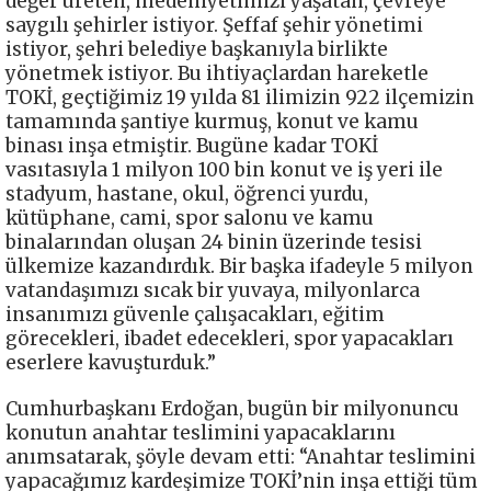
değer üreten, medeniyetimizi yaşatan, çevreye
saygılı şehirler istiyor. Şeffaf şehir yönetimi
istiyor, şehri belediye başkanıyla birlikte
yönetmek istiyor. Bu ihtiyaçlardan hareketle
TOKİ, geçtiğimiz 19 yılda 81 ilimizin 922 ilçemizin
tamamında şantiye kurmuş, konut ve kamu
binası inşa etmiştir. Bugüne kadar TOKİ
vasıtasıyla 1 milyon 100 bin konut ve iş yeri ile
stadyum, hastane, okul, öğrenci yurdu,
kütüphane, cami, spor salonu ve kamu
binalarından oluşan 24 binin üzerinde tesisi
ülkemize kazandırdık. Bir başka ifadeyle 5 milyon
vatandaşımızı sıcak bir yuvaya, milyonlarca
insanımızı güvenle çalışacakları, eğitim
görecekleri, ibadet edecekleri, spor yapacakları
eserlere kavuşturduk.”
Cumhurbaşkanı Erdoğan, bugün bir milyonuncu
konutun anahtar teslimini yapacaklarını
anımsatarak, şöyle devam etti: “Anahtar teslimini
yapacağımız kardeşimize TOKİ’nin inşa ettiği tüm