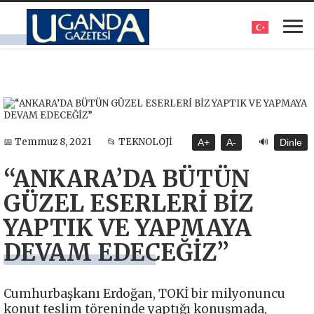
🔊
📅 Temmuz 8, 2021
📂 TEKNOLOJİ
A+
A-
Dinle
“ANKARA’DA BÜTÜN
GÜZEL ESERLERİ BİZ
YAPTIK VE YAPMAYA
DEVAM EDECEĞİZ”
Cumhurbaşkanı Erdoğan, TOKİ bir milyonuncu
konut teslim töreninde yaptığı konuşmada,