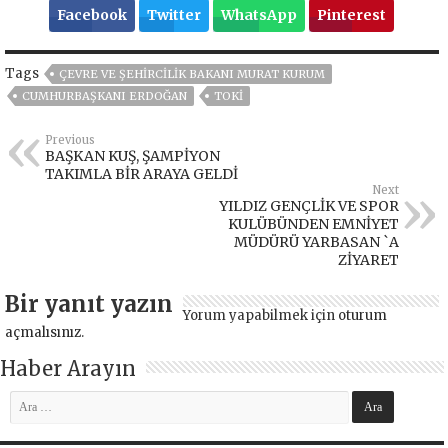
Facebook
Twitter
WhatsApp
Pinterest
Tags
ÇEVRE VE ŞEHIRCILIK BAKANI MURAT KURUM
CUMHURBAŞKANI ERDOĞAN
TOKİ
Previous
BAŞKAN KUŞ, ŞAMPİYON
TAKIMLA BİR ARAYA GELDİ
Next
YILDIZ GENÇLİK VE SPOR
KULÜBÜNDEN EMNİYET
MÜDÜRÜ YARBASAN `A
ZİYARET
Bir yanıt yazın
Yorum yapabilmek için
oturum
açmalısınız
.
Haber Arayın