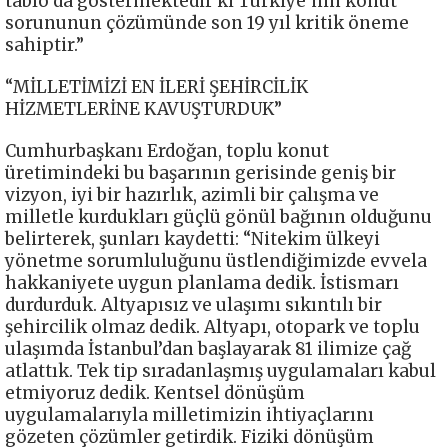
tablo da göstermektedir ki Türkiye’nin konut
sorununun çözümünde son 19 yıl kritik öneme
sahiptir.”
“MİLLETİMİZİ EN İLERİ ŞEHİRCİLİK
HİZMETLERİNE KAVUŞTURDUK”
Cumhurbaşkanı Erdoğan, toplu konut
üretimindeki bu başarının gerisinde geniş bir
vizyon, iyi bir hazırlık, azimli bir çalışma ve
milletle kurdukları güçlü gönül bağının olduğunu
belirterek, şunları kaydetti: “Nitekim ülkeyi
yönetme sorumluluğunu üstlendiğimizde evvela
hakkaniyete uygun planlama dedik. İstismarı
durdurduk. Altyapısız ve ulaşımı sıkıntılı bir
şehircilik olmaz dedik. Altyapı, otopark ve toplu
ulaşımda İstanbul’dan başlayarak 81 ilimize çağ
atlattık. Tek tip sıradanlaşmış uygulamaları kabul
etmiyoruz dedik. Kentsel dönüşüm
uygulamalarıyla milletimizin ihtiyaçlarını
gözeten çözümler getirdik. Fiziki dönüşüm