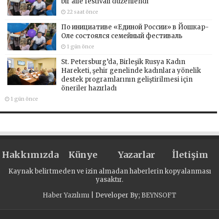
bir aile festivali düzenlendi
22 saat önce
По инициативе «Единой России» в Йошкар-
Оле состоялся семейный фестиваль
1 gün önce
St. Petersburg’da, Birleşik Rusya Kadın
Hareketi, şehir genelinde kadınlara yönelik
destek programlarının geliştirilmesi için
öneriler hazırladı
1 gün önce
Hakkımızda
Künye
Yazarlar
İletişim
Kaynak belirtmeden ve izin almadan haberlerin kopyalanması
yasaktır.
Haber Yazılımı
| Developer By;
BEYNSOFT