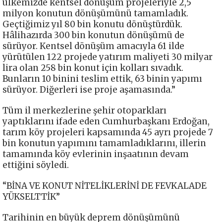
ülkemizde kentsel dönüşüm projeleriyle 2,5
milyon konutun dönüşümünü tamamladık.
Geçtiğimiz yıl 80 bin konutu dönüştürdük.
Hâlihazırda 300 bin konutun dönüşümü de
sürüyor. Kentsel dönüşüm amacıyla 61 ilde
yürütülen 122 projede yatırım maliyeti 30 milyar
lira olan 258 bin konut için kolları sıvadık.
Bunların 10 binini teslim ettik, 63 binin yapımı
sürüyor. Diğerleri ise proje aşamasında.”
Tüm il merkezlerine şehir otoparkları
yaptıklarını ifade eden Cumhurbaşkanı Erdoğan,
tarım köy projeleri kapsamında 45 ayrı projede 7
bin konutun yapımını tamamladıklarını, illerin
tamamında köy evlerinin inşaatının devam
ettiğini söyledi.
“BİNA VE KONUT NİTELİKLERİNİ DE FEVKALADE
YÜKSELTTİK”
Tarihinin en büyük deprem dönüşümünü