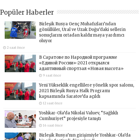
Popüler Haberler
Birleşik Rusya Genç Muhafızları’ndan
gönüllüler, Ural ve Uzak Doğu’daki sellerin
sonuçlarını ortadan kaldırmaya yardımcı
oluyor
2 saat önce
В Саратове по Народной программе
«Единой России»-2021 открылся
адаптивный спортзал «Новая высота»
9 saat önce
Yeni Yükseklik engellilere yönelik spor salonu,
2021 Birleşik Rusya Halk Programı
kapsamında Saratov’da açıldı
12 saat önce
Yoshkar-Ola’da Nikolai Valuev, “Sağlıklı
Cumhuriyet” projesiyle tanıştı
16 saat önce
Birleşik Rusya’nın girişimiyle Yoshkar-Ola’da