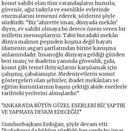
konut sahibi olan tüm vatandaşların huzurla,
güvenle, ağız tadıyla ve esenlikle evlerinde
oturmalarını temenni ederek, sözlerini şöyle
sürdürdü: “Biz ‘ahirette iman, dünyada mekân’
diyen, ev sahibi olmaya bu derece önem veren bir
milletin mensuplarıyız. Tabii buradaki mekân
dünya malının peşinden koşma değil hayatı
idamenin asgari şartlarından birine kavuşma
anlamındadır. İnsanoğlu dünyaya geldiği günden
beri inanç ve ibadetin yanında güvenlik, gıda,
konut gibi temel ihtiyaçlarını karşılamak için
çalışmış, çabalamıştır. Medeniyetlerin somut
göstergeleri olan şehirler, ibadet mekânları ve
eğitim kurumlarının başını çektiği abide eserlerle
tarihteki yerlerini almışlardır.”
“ANKARA’DA BÜTÜN GÜZEL ESERLERİ BİZ YAPTIK
VE YAPMAYA DEVAM EDECEĞİZ”
Cumhurbaşkanı Erdoğan, şöyle devam etti:
“Ecdadımız da hüküm sürdüğü her yerde bu imar