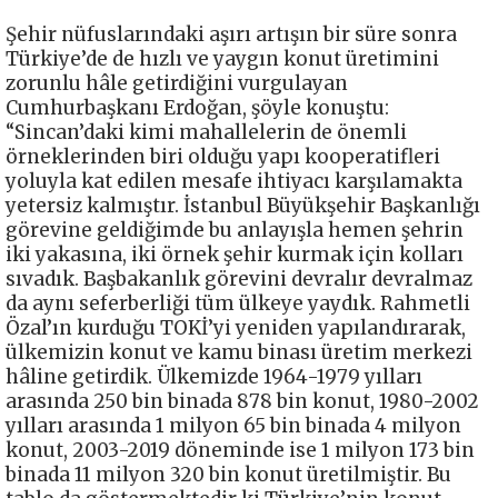
Şehir nüfuslarındaki aşırı artışın bir süre sonra
Türkiye’de de hızlı ve yaygın konut üretimini
zorunlu hâle getirdiğini vurgulayan
Cumhurbaşkanı Erdoğan, şöyle konuştu:
“Sincan’daki kimi mahallelerin de önemli
örneklerinden biri olduğu yapı kooperatifleri
yoluyla kat edilen mesafe ihtiyacı karşılamakta
yetersiz kalmıştır. İstanbul Büyükşehir Başkanlığı
görevine geldiğimde bu anlayışla hemen şehrin
iki yakasına, iki örnek şehir kurmak için kolları
sıvadık. Başbakanlık görevini devralır devralmaz
da aynı seferberliği tüm ülkeye yaydık. Rahmetli
Özal’ın kurduğu TOKİ’yi yeniden yapılandırarak,
ülkemizin konut ve kamu binası üretim merkezi
hâline getirdik. Ülkemizde 1964-1979 yılları
arasında 250 bin binada 878 bin konut, 1980-2002
yılları arasında 1 milyon 65 bin binada 4 milyon
konut, 2003-2019 döneminde ise 1 milyon 173 bin
binada 11 milyon 320 bin konut üretilmiştir. Bu