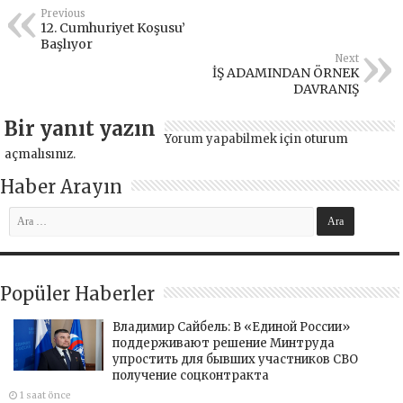
Previous
12. Cumhuriyet Koşusu’
Başlıyor
Next
İŞ ADAMINDAN ÖRNEK
DAVRANIŞ
Bir yanıt yazın
Yorum yapabilmek için
oturum
açmalısınız
.
Haber Arayın
Popüler Haberler
Владимир Сайбель: В «Единой России»
поддерживают решение Минтруда
упростить для бывших участников СВО
получение соцконтракта
1 saat önce