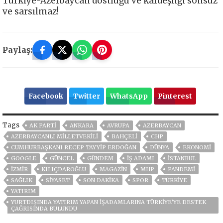
Türkiye-Azerbaycan dostluğu ve kardeşliği sonsuz
ve sarsılmaz!
Paylaş:
Facebook
Twitter
WhatsApp
Pinterest
Tags
AK PARTİ
ANKARA
AVRUPA
AZERBAYCAN
AZERBAYCANLI MİLLETVEKİLİ
BAHÇELİ
CHP
CUMHURBAŞKANI RECEP TAYYIP ERDOĞAN
DÜNYA
EKONOMİ
GOOGLE
GÜNCEL
GÜNDEM
İŞ ADAMI
ISTANBUL
İZMIR
KILIÇDAROĞLU
MAGAZİN
MHP
PANDEMİ
SAĞLIK
SİYASET
SON DAKIKA
SPOR
TÜRKİYE
YATIRIM
YURTDIŞINDA YATIRIM YAPAN İŞADAMLARINA TÜRKİYE'YE DESTEK
ÇAĞRISINDA BULUNDU