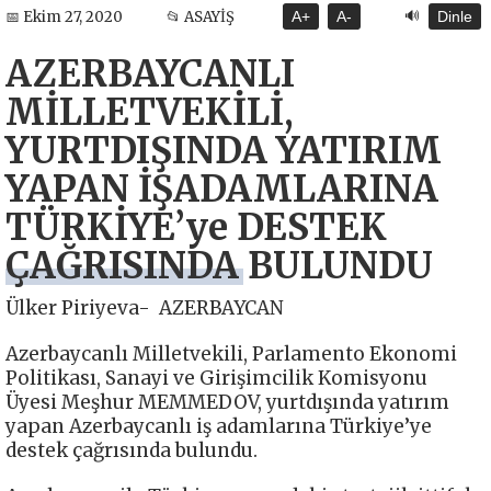
🔊
📅 Ekim 27, 2020
📂 ASAYİŞ
A+
A-
Dinle
AZERBAYCANLI
MİLLETVEKİLİ,
YURTDIŞINDA YATIRIM
YAPAN İŞADAMLARINA
TÜRKİYE’ye DESTEK
ÇAĞRISINDA BULUNDU
Ülker Piriyeva- AZERBAYCAN
Azerbaycanlı Milletvekili, Parlamento Ekonomi
Politikası, Sanayi ve Girişimcilik Komisyonu
Üyesi Meşhur MEMMEDOV, yurtdışında yatırım
yapan Azerbaycanlı iş adamlarına Türkiye’ye
destek çağrısında bulundu.