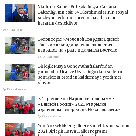
Vladimir Saibel: Birleşik Rusya, Çalışma
Bakanlığı’nın eski SVO katılımcılarının sosyal
sözleşme edinme sürecini basitleştirme
kararını destekliyor
6 saat önce
Волонтёры «Молодой Гвардии Единой
России» ликвидируют последствия
паводков на Урале и Дальнем Востоке
12 saat önce
Birleşik Rusya Genç Muhafızları’ndan
gönüllüler, Ural ve Uzak Doğu’daki sellerin
sonuçlarını ortadan kaldırmaya yardımcı
oluyor
15 saat önce
В Саратове по Народной программе
«Единой России»-2021 открылся
адаптивный спортзал «Новая высота»
23 saat önce
Yeni Yükseklik engellilere yönelik spor salonu,
2021 Birleşik Rusya Halk Programı