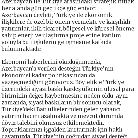
Azerbaycan ile Türkiye arasındaki stratejik ittifak
her alanda gün geçtikçe güçleniyor.
Azerbaycan devleti, Türkiye ile ekonomik
ilişkilere de özel bir önem vermekte ve karşılıklı
yatırımlar, ikili ticaret, bölgesel ve küresel öneme
sahip enerji ve ulaştırma projelerine katılım
yoluyla bu ilişkilerin gelişmesine katkıda
bulunmaktadır.
Ekonomi haberlerini okuduğumuzda,
Azerbaycan’a verilen desteğin Türkiye’nin
ekonomisi kadar politikasından da
vazgeçmediğini görüyoruz. Böylelikle Türkiye
üzerindeki siyasi baskı kardeş ülkenin ulusal para
biriminin değer kaybetmesine neden oldu. Aynı
zamanda, siyasi baskıların bir sonucu olarak,
Türkiye’deki Batı ülkelerinden gelen yabancı
yatırım hacmi azalmakta ve mevcut durumda
döviz talebini olumsuz etkilemektedir.
Topraklarımızı işgalden kurtarmak için haklı
davamızda, Türkiye’nin doğrudan siyasi desteği