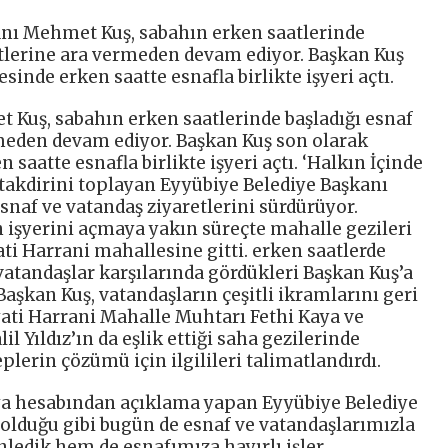
anı Mehmet Kuş, sabahın erken saatlerinde
etlerine ara vermeden devam ediyor. Başkan Kuş
inde erken saatte esnafla birlikte işyeri açtı.
 Kuş, sabahın erken saatlerinde başladığı esnaf
rmeden devam ediyor. Başkan Kuş son olarak
saatte esnafla birlikte işyeri açtı. ‘Halkın İçinde
akdirini toplayan Eyyübiye Belediye Başkanı
snaf ve vatandaş ziyaretlerini sürdürüyor.
 işyerini açmaya yakın süreçte mahalle gezileri
i Harrani mahallesine gitti. erken saatlerde
atandaşlar karşılarında gördükleri Başkan Kuş’a
aşkan Kuş, vatandaşların çeşitli ikramlarını geri
yati Harrani Mahalle Muhtarı Fethi Kaya ve
Yıldız’ın da eşlik ettiği saha gezilerinde
plerin çözümü için ilgilileri talimatlandırdı.
dya hesabından açıklama yapan Eyyübiye Belediye
lduğu gibi bugün de esnaf ve vatandaşlarımızla
inledik hem de esnafımıza hayırlı işler