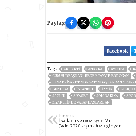
Paylaş:
Facebook
Tags
AK PARTİ
ANKARA
AVRUPA
B
CUMHURBAŞKANI RECEP TAYYIP ERDOĞAN
ESNAF ZİYARETİNDE VATANDAŞLARDAN TEŞEK
GÜNDEM
ISTANBUL
İZMIR
KILIÇD
SAĞLIK
SİYASET
SON DAKIKA
SPOR
ZİYARETİNDE VATANDAŞLARDAN
Previous
İşadamı ve müzisyen Mr.
Jade, 2020 kışına hızlı giriyor