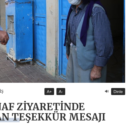
🔊
İŞ
A+
A-
Dinle
AF ZİYARETİNDE
N TEŞEKKÜR MESAJI