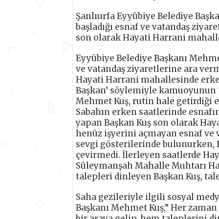
Şanlıurfa Eyyübiye Belediye Başk
başladığı esnaf ve vatandaş ziyar
son olarak Hayati Harrani mahalles
Eyyübiye Belediye Başkanı Mehmet
ve vatandaş ziyaretlerine ara ve
Hayati Harrani mahallesinde erken 
Başkan’ söylemiyle kamuoyunun t
Mehmet Kuş, rutin hale getirdiği e
Sabahın erken saatlerinde esnafın
yapan Başkan Kuş son olarak Hayat
henüz işyerini açmayan esnaf ve v
sevgi gösterilerinde bulunurken, B
çevirmedi. İlerleyen saatlerde Ha
Süleymanşah Mahalle Muhtarı Halil 
talepleri dinleyen Başkan Kuş, tale
Saha gezileriyle ilgili sosyal me
Başkanı Mehmet Kuş,” Her zaman o
bir araya gelip, hem taleplerini d