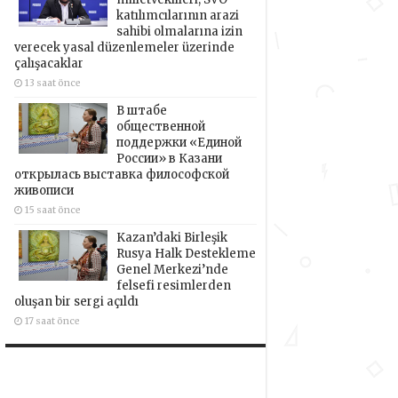
katılımcılarının arazi
sahibi olmalarına izin
verecek yasal düzenlemeler üzerinde
çalışacaklar
13 saat önce
В штабе
общественной
поддержки «Единой
России» в Казани
открылась выставка философской
живописи
15 saat önce
Kazan’daki Birleşik
Rusya Halk Destekleme
Genel Merkezi’nde
felsefi resimlerden
oluşan bir sergi açıldı
17 saat önce