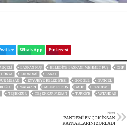
Twitter
WhatsApp
Pinterest
AHÇELİ
BAŞKAN KUŞ
BELEDİYE BAŞKANI MEHMET KUŞ
CHP
DÜNYA
EKONOMİ
ESNAF
KÜR MESAJI
EYYÜBİYE BELEDİYESİ
GOOGLE
GÜNCEL
AROĞLU
MAGAZİN
MEHMET KUŞ
MHP
PANDEMİ
TEŞEKKÜR
TEŞEKKÜR MESAJI
TÜRKİYE
VATANDAŞ
Next
PANDEMİ EN ÇOK İNSAN
KAYNAKLARINI ZORLADI