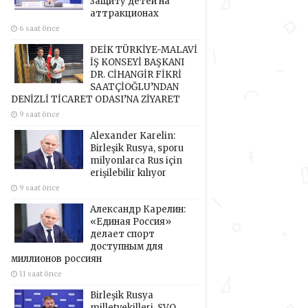
защиту детей на
аттракционах
6 saat önce
DEİK TÜRKİYE-MALAVİ
İŞ KONSEYİ BAŞKANI
DR. CİHANGİR FİKRİ
SAATÇİOĞLU’NDAN
DENİZLİ TİCARET ODASI’NA ZİYARET
9 saat önce
Alexander Karelin:
Birleşik Rusya, sporu
milyonlarca Rus için
erişilebilir kılıyor
9 saat önce
Александр Карелин:
«Единая Россия»
делает спорт
доступным для
миллионов россиян
11 saat önce
Birleşik Rusya
milletvekilleri, SVO