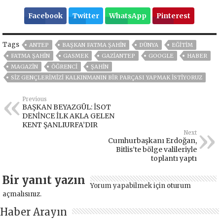
Facebook
Twitter
WhatsApp
Pinterest
Tags
ANTEP
BAŞKAN FATMA ŞAHİN
DÜNYA
EĞITIM
FATMA ŞAHİN
GASMEK
GAZIANTEP
GOOGLE
HABER
MAGAZİN
ÖĞRENCI
ŞAHİN
SİZ GENÇLERİMİZİ KALKINMANIN BİR PARÇASI YAPMAK İSTİYORUZ
Previous
BAŞKAN BEYAZGÜL: İSOT
DENİNCE İLK AKLA GELEN
KENT ŞANLIURFA’DIR
Next
Cumhurbaşkanı Erdoğan,
Bitlis’te bölge valileriyle
toplantı yaptı
Bir yanıt yazın
Yorum yapabilmek için
oturum
açmalısınız
.
Haber Arayın