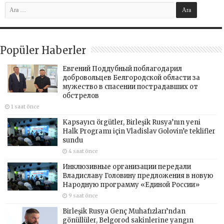
Popüler Haberler
Евгений Поддубный поблагодарил
добровольцев Белгородской области за
мужество в спасении пострадавших от
обстрелов
1 saat önce
Kapsayıcı örgütler, Birleşik Rusya’nın yeni
Halk Programı için Vladislav Golovin’e teklifler
sundu
4 saat önce
Инклюзивные организации передали
Владиславу Головину предложения в новую
Народную программу «Единой России»
9 saat önce
Birleşik Rusya Genç Muhafızları’ndan
gönüllüler, Belgorod sakinlerine yangın