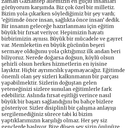
zaman Gaziantep ailemizin en güçlü insanları
görüyorum karşımda. Biz çok özel bir milletiz.
Bizim yola çıkarken söylediğimiz bir şey vardı;
‘eğitimde önce insan, sağlıkta önce insan’ dedik.
Bir insanın geleceğe hazırlanması için eğitim
büyük bir fırsat veriyor. Hepimizin hayatı
birbirimizin aynısı. Büyük bir mücadele ve gayret
var. Memleketin en büyük gücünün beşeri
sermaye olduğunu yola çıktığımız ilk andan beri
biliyoruz. Nerede doğarsa doğsun, köylü olsun
şehirli olsun herkes hizmetlerin en iyisine
layıktır. Hiçbir ayrımcılık yapmayacağız. Eğitimde
önemli olan şey sizleri kalkınmanın bir parçası
yapabilmektir. Sizlerin doğuştan gelen
yeteneğinizi sizlere sunulan eğitimlerle fark
edebiliriz. Aslında fırsat eşitliği verince nasıl
büyük bir başarı sağlandığını bu bahçe bizlere
gösteriyor. Sizler disiplinli bir çalışma anlayışı
sergilemediğiniz sürece tabi ki bizim
yaptıklarımızın karşılığı olmaz. Her şey siz
gençlerde başlıyor. Bize düşen şey sizin önünüze