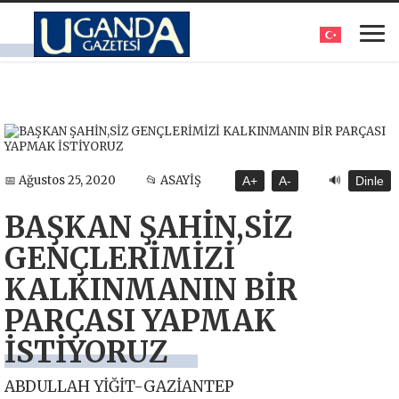
🔊
📅 Ağustos 25, 2020
📂 ASAYİŞ
A+
A-
Dinle
BAŞKAN ŞAHİN,SİZ
GENÇLERİMİZİ
KALKINMANIN BİR
PARÇASI YAPMAK
İSTİYORUZ
ABDULLAH YİĞİT-GAZİANTEP