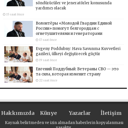
söndürücüler ve jeneratörler konusunda
yardımcı olacak
15 saat önce
Волонтёры «Молодой Гвардии Единой
России» помогут белгородцам с
огнетушителями и генераторами
17 saat önce
Evgeny Poddubny: Hava Savunma Kuvvetleri
gazileri, ülkeyi değiştirecek güçtür
19 saat önce
Евгений Поддубный: Ветераны СВО — это
та сила, которая изменит страну
22 saat önce
Hakkımızda
Künye
Yazarlar
İletişim
Kaynak belirtmeden ve izin almadan haberlerin kopyalanması
yasaktır.