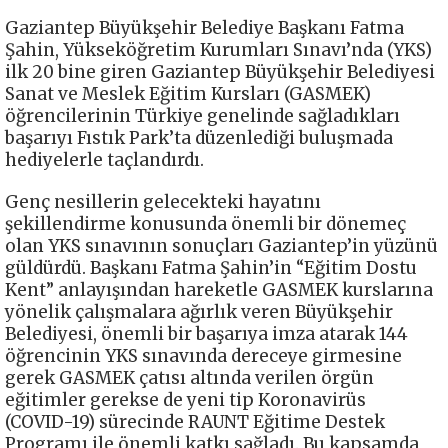
Gaziantep Büyükşehir Belediye Başkanı Fatma
Şahin, Yükseköğretim Kurumları Sınavı’nda (YKS)
ilk 20 bine giren Gaziantep Büyükşehir Belediyesi
Sanat ve Meslek Eğitim Kursları (GASMEK)
öğrencilerinin Türkiye genelinde sağladıkları
başarıyı Fıstık Park’ta düzenlediği buluşmada
hediyelerle taçlandırdı.
Genç nesillerin gelecekteki hayatını
şekillendirme konusunda önemli bir dönemeç
olan YKS sınavının sonuçları Gaziantep’in yüzünü
güldürdü. Başkanı Fatma Şahin’in “Eğitim Dostu
Kent” anlayışından hareketle GASMEK kurslarına
yönelik çalışmalara ağırlık veren Büyükşehir
Belediyesi, önemli bir başarıya imza atarak 144
öğrencinin YKS sınavında dereceye girmesine
gerek GASMEK çatısı altında verilen örgün
eğitimler gerekse de yeni tip Koronavirüs
(COVID-19) sürecinde RAUNT Eğitime Destek
Programı ile önemli katkı sağladı. Bu kapsamda