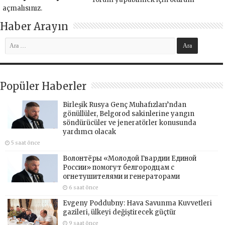
açmalısınız
.
Haber Arayın
Popüler Haberler
Birleşik Rusya Genç Muhafızları’ndan
gönüllüler, Belgorod sakinlerine yangın
söndürücüler ve jeneratörler konusunda
yardımcı olacak
5 saat önce
Волонтёры «Молодой Гвардии Единой
России» помогут белгородцам с
огнетушителями и генераторами
6 saat önce
Evgeny Poddubny: Hava Savunma Kuvvetleri
gazileri, ülkeyi değiştirecek güçtür
9 saat önce