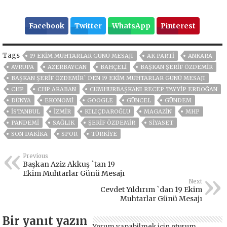
Facebook
Twitter
WhatsApp
Pinterest
Tags
19 EKIM MUHTARLAR GÜNÜ MESAJI
AK PARTİ
ANKARA
AVRUPA
AZERBAYCAN
BAHÇELİ
BAŞKAN ŞERİF ÖZDEMİR
BAŞKAN ŞERIF ÖZDEMIR` DEN 19 EKIM MUHTARLAR GÜNÜ MESAJI
CHP
CHP ARABAN
CUMHURBAŞKANI RECEP TAYYIP ERDOĞAN
DÜNYA
EKONOMİ
GOOGLE
GÜNCEL
GÜNDEM
ISTANBUL
İZMIR
KILIÇDAROĞLU
MAGAZİN
MHP
PANDEMİ
SAĞLIK
ŞERIF ÖZDEMIR
SİYASET
SON DAKIKA
SPOR
TÜRKİYE
Previous
Başkan Aziz Akkuş `tan 19
Ekim Muhtarlar Günü Mesajı
Next
Cevdet Yıldırım `dan 19 Ekim
Muhtarlar Günü Mesajı
Bir yanıt yazın
Yorum yapabilmek için
oturum