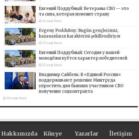
Евгений Поддубный: Ветераны СВО — это
та сила, которая изменит страну
11 saat önce
Evgeny Poddubny: Bugün gençlerimiz,
kazananların karakterini şekillendiriyor
13 saat önce
Евгений Поддубный: Сегодня у нашей
молодёжи куётся характер победителей
15 saat önce
Владимир Сайбель: В «Единой России»
поддерживают решение Минтруда
упростить для бывших участников СВО
получение соцконтракта
18 saat önce
Hakkımızda
Künye
Yazarlar
İletişim