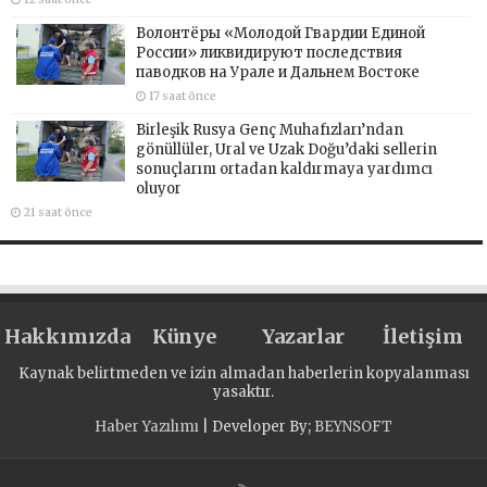
Волонтёры «Молодой Гвардии Единой
России» ликвидируют последствия
паводков на Урале и Дальнем Востоке
17 saat önce
Birleşik Rusya Genç Muhafızları’ndan
gönüllüler, Ural ve Uzak Doğu’daki sellerin
sonuçlarını ortadan kaldırmaya yardımcı
oluyor
21 saat önce
Hakkımızda
Künye
Yazarlar
İletişim
Kaynak belirtmeden ve izin almadan haberlerin kopyalanması
yasaktır.
Haber Yazılımı
| Developer By;
BEYNSOFT