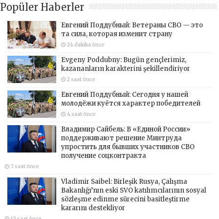
Popüler Haberler
Евгений Поддубный: Ветераны СВО — это
та сила, которая изменит страну
24 dakika önce
Evgeny Poddubny: Bugün gençlerimiz,
kazananların karakterini şekillendiriyor
2 saat önce
Евгений Поддубный: Сегодня у нашей
молодёжи куётся характер победителей
4 saat önce
Владимир Сайбель: В «Единой России»
поддерживают решение Минтруда
упростить для бывших участников СВО
получение соцконтракта
7 saat önce
Vladimir Saibel: Birleşik Rusya, Çalışma
Bakanlığı’nın eski SVO katılımcılarının sosyal
sözleşme edinme sürecini basitleştirme
kararını destekliyor
12 saat önce