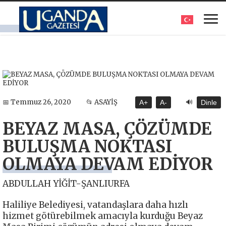
🔊
📅 Temmuz 26, 2020
📂 ASAYİŞ
A+
A-
Dinle
BEYAZ MASA, ÇÖZÜMDE
BULUŞMA NOKTASI
OLMAYA DEVAM EDİYOR
ABDULLAH YİĞİT-ŞANLIURFA
Haliliye Belediyesi, vatandaşlara daha hızlı
hizmet götürebilmek amacıyla kurduğu Beyaz