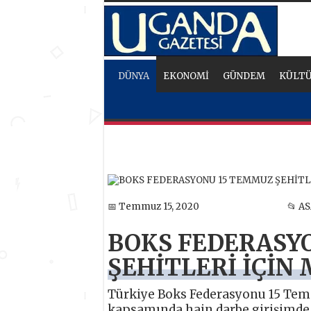
DÜNYA
EKONOMİ
GÜNDEM
KÜLTÜ
📅 Temmuz 15, 2020
📂 A
BOKS FEDERASY
ŞEHİTLERİ İÇİN
Türkiye Boks Federasyonu 15 Temm
kapsamında hain darbe girişimde v