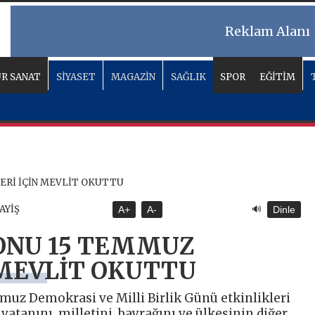
Reklam Alanı
R SANAT
SİYASET
MAGAZİN
SAĞLIK
SPOR
EĞİTİM
🔊
SAYİŞ
A+
A-
Dinle
ONU 15 TEMMUZ
 MEVLİT OKUTTU
uz Demokrasi ve Milli Birlik Günü etkinlikleri
atanını, milletini, bayrağını ve ülkesinin diğer