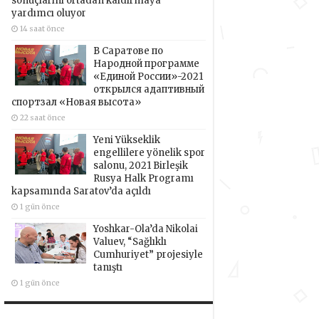
sonuçlarını ortadan kaldırmaya
yardımcı oluyor
14 saat önce
В Саратове по
Народной программе
«Единой России»-2021
открылся адаптивный
спортзал «Новая высота»
22 saat önce
Yeni Yükseklik
engellilere yönelik spor
salonu, 2021 Birleşik
Rusya Halk Programı
kapsamında Saratov’da açıldı
1 gün önce
Yoshkar-Ola’da Nikolai
Valuev, “Sağlıklı
Cumhuriyet” projesiyle
tanıştı
1 gün önce