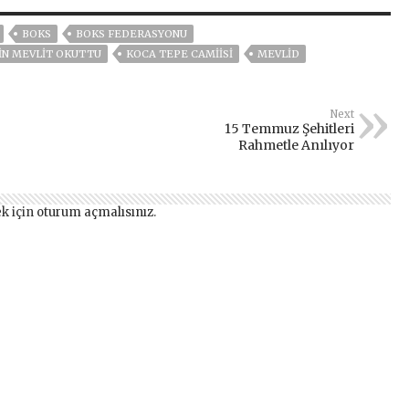
BOKS
BOKS FEDERASYONU
İN MEVLİT OKUTTU
KOCA TEPE CAMİİSİ
MEVLİD
Next
15 Temmuz Şehitleri
Rahmetle Anılıyor
k için
oturum açmalısınız
.