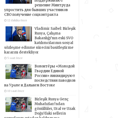
поддерживают
решение Минтруда
упростить для бывших участников
СВО получение соцконтракта
12 dakika önce
Vladimir Saibel: Birleşik
Rusya, Çalışma
Bakanlığı’nın eski SVO
katılımcılarının sosyal
sözleşme edinme sürecini basitleştirme
kararını destekliyor
5 saat önce
Волонтёры «Молодой
Гвардии Единой
России» ликвидируют
последствия паводков
на Урале и Дальнем Востоке
10 saat önce
Birleşik Rusya Genç
Muhafızları’ndan
gönüllüler, Ural ve Uzak
Doğu’daki sellerin