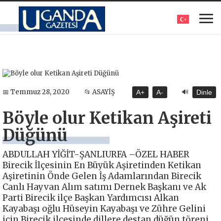
🔊
📅 Temmuz 28, 2020
📂 ASAYİŞ
A+
A-
Dinle
Böyle olur Ketikan Aşireti
Düğünü
ABDULLAH YİĞİT-ŞANLIURFA –ÖZEL HABER
Birecik İlçesinin En Büyük Aşiretinden Ketikan
Aşiretinin Önde Gelen İş Adamlarından Birecik
Canlı Hayvan Alım satımı Dernek Başkanı ve Ak
Parti Birecik ilçe Başkan Yardımcısı Alkan
Kayabaşı oğlu Hüseyin Kayabaşı ve Zühre Gelini
için Birecik ilçesinde dillere destan düğün töreni