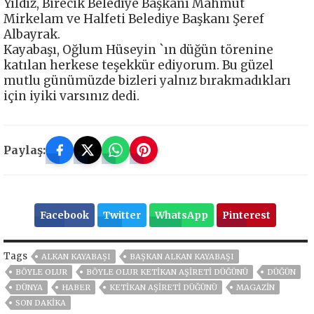
Yıldız, Birecik Belediye Başkanı Mahmut
Mirkelam ve Halfeti Belediye Başkanı Şeref
Albayrak.
Kayabaşı, Oğlum Hüseyin `ın düğün törenine
katılan herkese teşekkür ediyorum. Bu güzel
mutlu günümüzde bizleri yalnız bırakmadıkları
için iyiki varsınız dedi.
Paylaş:
Facebook
Twitter
WhatsApp
Pinterest
Tags
ALKAN KAYABAŞI
BAŞKAN ALKAN KAYABAŞI
BÖYLE OLUR
BÖYLE OLUR KETIKAN AŞIRETI DÜĞÜNÜ
DÜĞÜN
DÜNYA
HABER
KETIKAN AŞIRETI DÜĞÜNÜ
MAGAZİN
SON DAKIKA