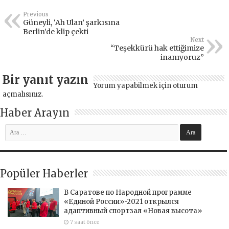
Previous
Güneyli, ‘Ah Ulan’ şarkısına
Berlin’de klip çekti
Next
“Teşekkürü hak ettiğimize
inanıyoruz”
Bir yanıt yazın
Yorum yapabilmek için
oturum
açmalısınız
.
Haber Arayın
Popüler Haberler
В Саратове по Народной программе
«Единой России»-2021 открылся
адаптивный спортзал «Новая высота»
7 saat önce