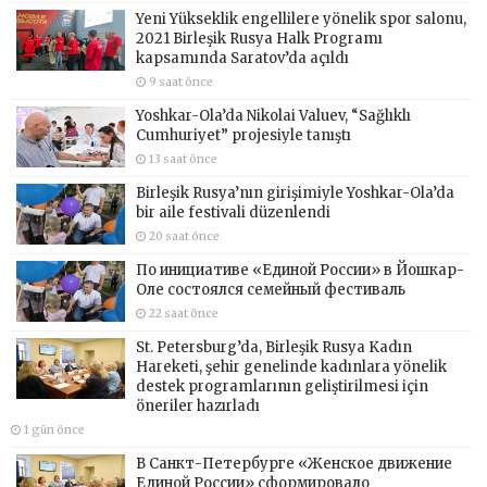
Yeni Yükseklik engellilere yönelik spor salonu,
2021 Birleşik Rusya Halk Programı
kapsamında Saratov’da açıldı
9 saat önce
Yoshkar-Ola’da Nikolai Valuev, “Sağlıklı
Cumhuriyet” projesiyle tanıştı
13 saat önce
Birleşik Rusya’nın girişimiyle Yoshkar-Ola’da
bir aile festivali düzenlendi
20 saat önce
По инициативе «Единой России» в Йошкар-
Оле состоялся семейный фестиваль
22 saat önce
St. Petersburg’da, Birleşik Rusya Kadın
Hareketi, şehir genelinde kadınlara yönelik
destek programlarının geliştirilmesi için
öneriler hazırladı
1 gün önce
В Санкт-Петербурге «Женское движение
Единой России» сформировало