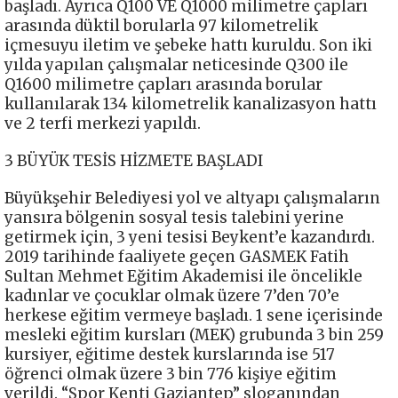
başladı. Ayrıca Q100 VE Q1000 milimetre çapları
arasında düktil borularla 97 kilometrelik
içmesuyu iletim ve şebeke hattı kuruldu. Son iki
yılda yapılan çalışmalar neticesinde Q300 ile
Q1600 milimetre çapları arasında borular
kullanılarak 134 kilometrelik kanalizasyon hattı
ve 2 terfi merkezi yapıldı.
3 BÜYÜK TESİS HİZMETE BAŞLADI
Büyükşehir Belediyesi yol ve altyapı çalışmaların
yansıra bölgenin sosyal tesis talebini yerine
getirmek için, 3 yeni tesisi Beykent’e kazandırdı.
2019 tarihinde faaliyete geçen GASMEK Fatih
Sultan Mehmet Eğitim Akademisi ile öncelikle
kadınlar ve çocuklar olmak üzere 7’den 70’e
herkese eğitim vermeye başladı. 1 sene içerisinde
mesleki eğitim kursları (MEK) grubunda 3 bin 259
kursiyer, eğitime destek kurslarında ise 517
öğrenci olmak üzere 3 bin 776 kişiye eğitim
verildi. “Spor Kenti Gaziantep” sloganından