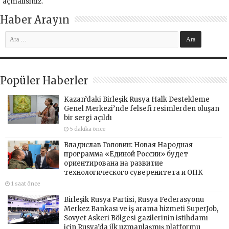
açmalısınız
.
Haber Arayın
Popüler Haberler
Kazan’daki Birleşik Rusya Halk Destekleme
Genel Merkezi’nde felsefi resimlerden oluşan
bir sergi açıldı
5 dakika önce
Владислав Головин: Новая Народная
программа «Единой России» будет
ориентирована на развитие
технологического суверенитета и ОПК
1 saat önce
Birleşik Rusya Partisi, Rusya Federasyonu
Merkez Bankası ve iş arama hizmeti SuperJob,
Sovyet Askeri Bölgesi gazilerinin istihdamı
için Rusya’da ilk uzmanlaşmış platformu