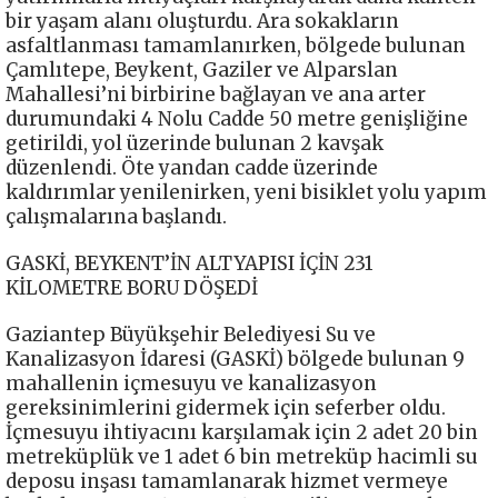
bir yaşam alanı oluşturdu. Ara sokakların
asfaltlanması tamamlanırken, bölgede bulunan
Çamlıtepe, Beykent, Gaziler ve Alparslan
Mahallesi’ni birbirine bağlayan ve ana arter
durumundaki 4 Nolu Cadde 50 metre genişliğine
getirildi, yol üzerinde bulunan 2 kavşak
düzenlendi. Öte yandan cadde üzerinde
kaldırımlar yenilenirken, yeni bisiklet yolu yapım
çalışmalarına başlandı.
GASKİ, BEYKENT’İN ALTYAPISI İÇİN 231
KİLOMETRE BORU DÖŞEDİ
Gaziantep Büyükşehir Belediyesi Su ve
Kanalizasyon İdaresi (GASKİ) bölgede bulunan 9
mahallenin içmesuyu ve kanalizasyon
gereksinimlerini gidermek için seferber oldu.
İçmesuyu ihtiyacını karşılamak için 2 adet 20 bin
metreküplük ve 1 adet 6 bin metreküp hacimli su
deposu inşası tamamlanarak hizmet vermeye