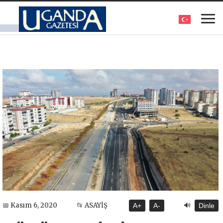
🔊
📅 Kasım 6, 2020
📂 ASAYİŞ
A+
A-
Dinle