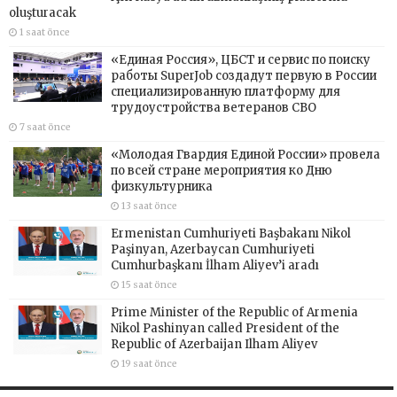
oluşturacak
1 saat önce
«Единая Россия», ЦБСТ и сервис по поиску
работы SuperJob создадут первую в России
специализированную платформу для
трудоустройства ветеранов СВО
7 saat önce
«Молодая Гвардия Единой России» провела
по всей стране мероприятия ко Дню
физкультурника
13 saat önce
Ermenistan Cumhuriyeti Başbakanı Nikol
Paşinyan, Azerbaycan Cumhuriyeti
Cumhurbaşkanı İlham Aliyev’i aradı
15 saat önce
Prime Minister of the Republic of Armenia
Nikol Pashinyan called President of the
Republic of Azerbaijan Ilham Aliyev
19 saat önce