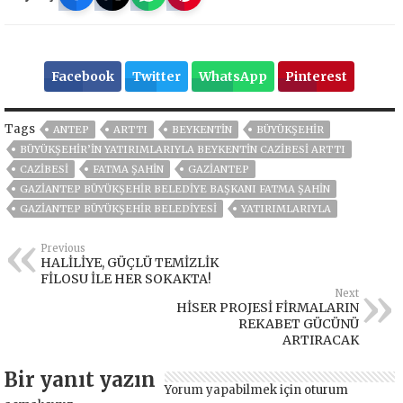
Facebook
Twitter
WhatsApp
Pinterest
Tags
ANTEP
ARTTI
BEYKENTİN
BÜYÜKŞEHİR
BÜYÜKŞEHİR’İN YATIRIMLARIYLA BEYKENTİN CAZİBESİ ARTTI
CAZİBESİ
FATMA ŞAHİN
GAZIANTEP
GAZIANTEP BÜYÜKŞEHIR BELEDIYE BAŞKANI FATMA ŞAHIN
GAZİANTEP BÜYÜKŞEHİR BELEDİYESİ
YATIRIMLARIYLA
Previous
HALİLİYE, GÜÇLÜ TEMİZLİK
FİLOSU İLE HER SOKAKTA!
Next
HİSER PROJESİ FİRMALARIN
REKABET GÜCÜNÜ
ARTIRACAK
Bir yanıt yazın
Yorum yapabilmek için
oturum