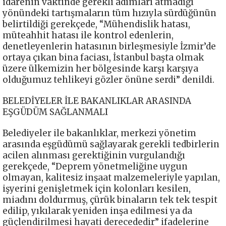
idarenin vaktinde gerekli adımları atmadığı
yönündeki tartışmaların tüm hızıyla sürdüğünün
belirtildiği gerekçede, “Mühendislik hatası,
müteahhit hatası ile kontrol edenlerin,
denetleyenlerin hatasının birleşmesiyle İzmir’de
ortaya çıkan bina faciası, İstanbul başta olmak
üzere ülkemizin her bölgesinde karşı karşıya
olduğumuz tehlikeyi gözler önüne serdi” denildi.
BELEDİYELER İLE BAKANLIKLAR ARASINDA
EŞGÜDÜM SAĞLANMALI
Belediyeler ile bakanlıklar, merkezi yönetim
arasında eşgüdümü sağlayarak gerekli tedbirlerin
acilen alınması gerektiğinin vurgulandığı
gerekçede, “Deprem yönetmeliğine uygun
olmayan, kalitesiz inşaat malzemeleriyle yapılan,
işyerini genişletmek için kolonları kesilen,
miadını doldurmuş, çürük binaların tek tek tespit
edilip, yıkılarak yeniden inşa edilmesi ya da
güçlendirilmesi hayati derecededir” ifadelerine