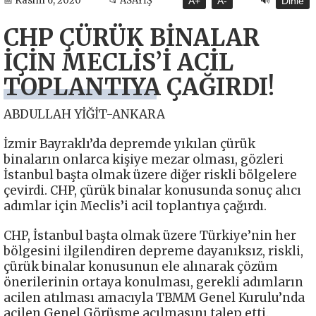
📅 Kasım 6, 2020
📂 ASAYİŞ
A+
A-
Dinle
CHP ÇÜRÜK BİNALAR
İÇİN MECLİS’İ ACİL
TOPLANTIYA ÇAĞIRDI!
ABDULLAH YİĞİT-ANKARA
İzmir Bayraklı’da depremde yıkılan çürük
binaların onlarca kişiye mezar olması, gözleri
İstanbul başta olmak üzere diğer riskli bölgelere
çevirdi. CHP, çürük binalar konusunda sonuç alıcı
adımlar için Meclis’i acil toplantıya çağırdı.
CHP, İstanbul başta olmak üzere Türkiye’nin her
bölgesini ilgilendiren depreme dayanıksız, riskli,
çürük binalar konusunun ele alınarak çözüm
önerilerinin ortaya konulması, gerekli adımların
acilen atılması amacıyla TBMM Genel Kurulu’nda
acilen Genel Görüşme açılmasını talep etti.