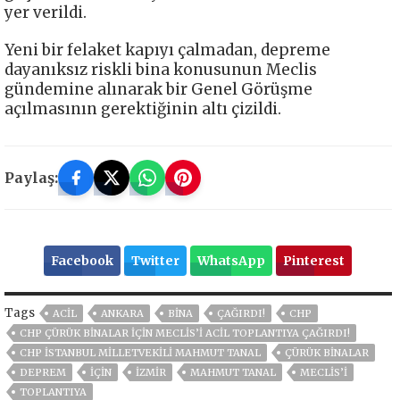
yer verildi.
Yeni bir felaket kapıyı çalmadan, depreme
dayanıksız riskli bina konusunun Meclis
gündemine alınarak bir Genel Görüşme
açılmasının gerektiğinin altı çizildi.
Paylaş:
Facebook
Twitter
WhatsApp
Pinterest
Tags
ACİL
ANKARA
BİNA
ÇAĞIRDI!
CHP
CHP ÇÜRÜK BİNALAR İÇİN MECLİS’İ ACİL TOPLANTIYA ÇAĞIRDI!
CHP İSTANBUL MILLETVEKILI MAHMUT TANAL
ÇÜRÜK BİNALAR
DEPREM
İÇİN
İZMIR
MAHMUT TANAL
MECLİS’İ
TOPLANTIYA