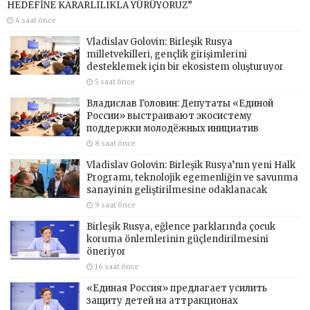
HEDEFİNE KARARLILIKLA YÜRÜYORUZ”
4 saat önce
Vladislav Golovin: Birleşik Rusya
milletvekilleri, gençlik girişimlerini
desteklemek için bir ekosistem oluşturuyor
5 saat önce
Владислав Головин: Депутаты «Единой
России» выстраивают экосистему
поддержки молодёжных инициатив
8 saat önce
Vladislav Golovin: Birleşik Rusya’nın yeni Halk
Programı, teknolojik egemenliğin ve savunma
sanayinin geliştirilmesine odaklanacak
9 saat önce
Birleşik Rusya, eğlence parklarında çocuk
koruma önlemlerinin güçlendirilmesini
öneriyor
16 saat önce
«Единая Россия» предлагает усилить
защиту детей на аттракционах