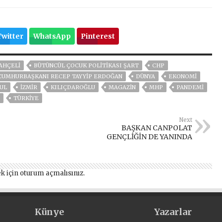
Twitter
WhatsApp
Pinterest
AHÇELİ
BÜTÜNCÜL ÇOCUK POLİTİKASI ŞART
CHP
CUMHURBAŞKANI RECEP TAYYIP ERDOĞAN
DÜNYA
EKONOMİ
UL
İZMIR
KILIÇDAROĞLU
MAGAZİN
MHP
PANDEMİ
TÜRKİYE
Next
BAŞKAN CANPOLAT
GENÇLİĞİN DE YANINDA
k için
oturum açmalısınız
.
Künye
Yazarlar