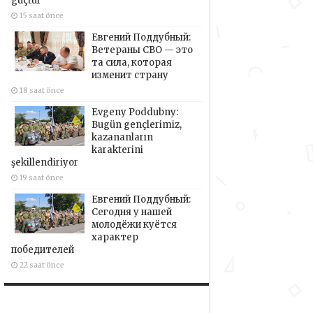
güçtür
15 saat önce
Евгений Поддубный:
Ветераны СВО — это
та сила, которая
изменит страну
18 saat önce
Evgeny Poddubny:
Bugün gençlerimiz,
kazananların
karakterini
şekillendiriyor
19 saat önce
Евгений Поддубный:
Сегодня у нашей
молодёжи куётся
характер
победителей
22 saat önce