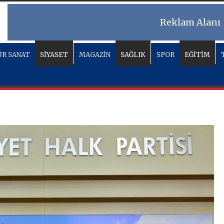
Reklam Alanı
R SANAT
SİYASET
MAGAZİN
SAĞLIK
SPOR
EĞİTİM