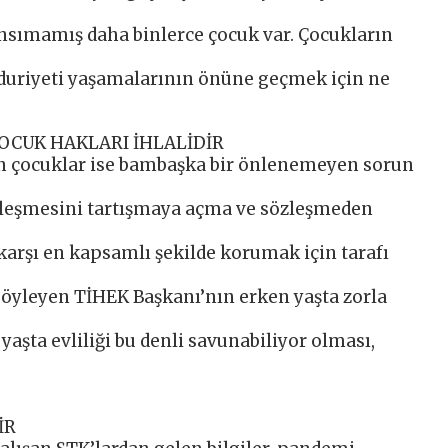
sımamış daha binlerce çocuk var. Çocukların
ğduriyeti yaşamalarının önüne geçmek için ne
OCUK HAKLARI İHLALİDİR
yan çocuklar ise bambaşka bir önlenemeyen sorun
özleşmesini tartışmaya açma ve sözleşmeden
e karşı en kapsamlı şekilde korumak için tarafı
söyleyen TİHEK Başkanı’nın erken yaşta zorla
aşta evliliği bu denli savunabiliyor olması,
İR