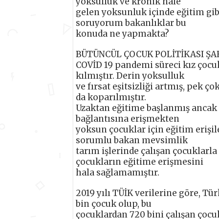
yoksulluk ve kronik hale
gelen yoksunluk içinde eğitim gi
soruyorum bakanlıklar bu
konuda ne yapmakta?
BÜTÜNCÜL ÇOCUK POLİTİKASI ŞA
COVİD 19 pandemi süreci kız çocuk
kılmıştır. Derin yoksulluk
ve fırsat eşitsizliği artmış, pek
da koparılmıştır.
Uzaktan eğitime başlanmış ancak t
bağlantısına erişmekten
yoksun çocuklar için eğitim eriş
sorumlu bakan mevsimlik
tarım işlerinde çalışan çocuklarl
çocukların eğitime erişmesini
hala sağlamamıştır.
2019 yılı TÜİK verilerine göre, Tü
bin çocuk olup, bu
çocuklardan 720 bini çalışan çocuk