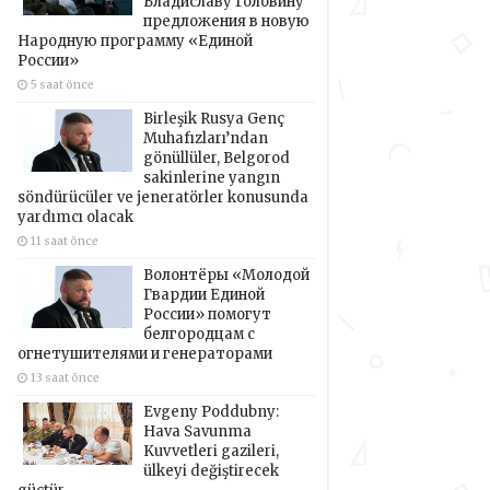
Владиславу Головину
предложения в новую
Народную программу «Единой
России»
5 saat önce
Birleşik Rusya Genç
Muhafızları’ndan
gönüllüler, Belgorod
sakinlerine yangın
söndürücüler ve jeneratörler konusunda
yardımcı olacak
11 saat önce
Волонтёры «Молодой
Гвардии Единой
России» помогут
белгородцам с
огнетушителями и генераторами
13 saat önce
Evgeny Poddubny:
Hava Savunma
Kuvvetleri gazileri,
ülkeyi değiştirecek