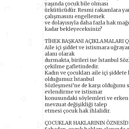
yaşında çocuk bile olması
ürkütücüdür. Resmi rakamlara yan
çalışmasını engellemek
ve dolayısıyla daha fazla hak ma
kadar bekleyeceksiniz?
TİHEK BAŞKANI AÇIKLAMALARI Ç
Aile içi şiddet ve istismara uğra
alanı olarak
durmakta, birileri ise İstanbul S
çekilme gafletindedir.
Kadın ve çocukları aile içi şiddet
olduğumuz İstanbul
Sözleşmesi’ne de karşı olduğunu 
evlendirme ve istismar
konusundaki söylemleri ve erken y
mevzuat değişikliği talep
etmesi çocuk hak ihlalidir.
ÇOCUKLAR HAKLARININ ÖZNESİD