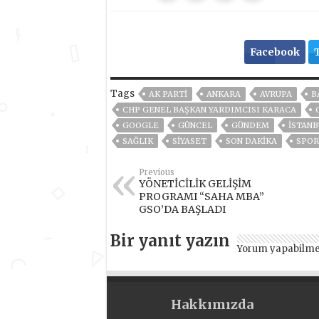
Facebook
Tags
AK PARTİ
ANKARA
AVRUPA
B
CHP GENEL BAŞKAN YARDIMCISI KARACA
GOOGLE
GÜNCEL
GÜNDEM
ISTANB
SAĞLIK
SİYASET
SON DAKIKA
SPOR
Previous
YÖNETİCİLİK GELİŞİM
PROGRAMI “SAHA MBA”
GSO’DA BAŞLADI
Bir yanıt yazın
Yorum yapabilme
Hakkımızda