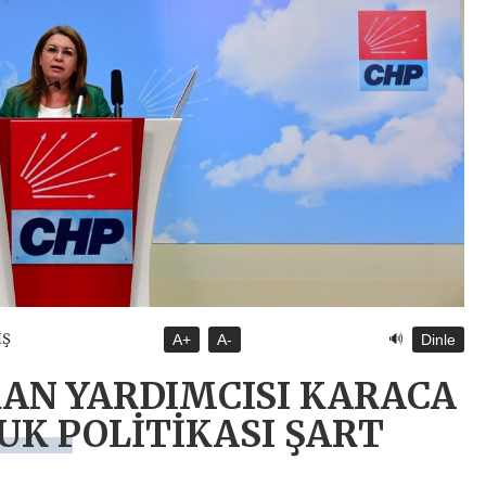
🔊
İŞ
A+
A-
Dinle
KAN YARDIMCISI KARACA
UK POLİTİKASI ŞART