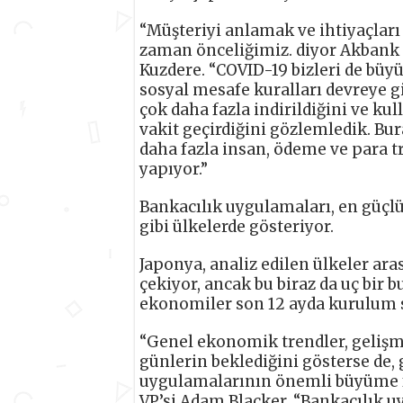
“Müşteriyi anlamak ve ihtiyaçlar
zaman önceliğimiz. diyor Akbank
Kuzdere. “COVID-19 bizleri de büy
sosyal mesafe kuralları devreye g
çok daha fazla indirildiğini ve ku
vakit geçirdiğini gözlemledik. Bu
daha fazla insan, ödeme ve para tra
yapıyor.”
Bankacılık uygulamaları, en güçl
gibi ülkelerde gösteriyor.
Japonya, analiz edilen ülkeler ar
çekiyor, ancak bu biraz da uç bir b
ekonomiler son 12 ayda kurulum s
“Genel ekonomik trendler, gelişm
günlerin beklediğini gösterse de, 
uygulamalarının önemli büyüme fır
VP’si Adam Blacker. “Bankacılık u