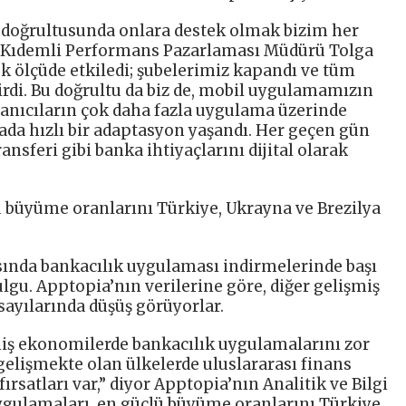
ı doğrultusunda onlara destek olmak bizim her
 Kıdemli Performans Pazarlaması Müdürü Tolga
ük ölçüde etkiledi; şubelerimiz kapandı ve tüm
irdi. Bu doğrultu da biz de, mobil uygulamamızın
llanıcıların çok daha fazla uygulama üzerinde
rada hızlı bir adaptasyon yaşandı. Her geçen gün
nsferi gibi banka ihtiyaçlarını dijital olarak
ü büyüme oranlarını Türkiye, Ukrayna ve Brezilya
asında bankacılık uygulaması indirmelerinde başı
ulgu. Apptopia’nın verilerine göre, diğer gelişmiş
ayılarında düşüş görüyorlar.
iş ekonomilerde bankacılık uygulamalarını zor
gelişmekte olan ülkelerde uluslararası finans
satları var,” diyor Apptopia’nın Analitik ve Bilgi
ygulamaları, en güçlü büyüme oranlarını Türkiye,