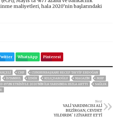
(eCPI), Mayıs’ta %77 azaldı ve bankacılık
inme maliyetleri, hala 2020’nin başlarındaki
Twitter
WhatsApp
Pinterest
AHÇELİ
CHP
CUMHURBAŞKANI RECEP TAYYIP ERDOĞAN
ISTANBUL
İZMIR
KILIÇDAROĞLU
MAGAZİN
MHP
19'UN ETKISIYLE 2020'NIN İLK YARISINDA HIZLA ARTTI
SAĞLIK
YE
Next
VALİ YARDIMCISI ALİ
BEZİRGAN, CEVDET
YILDIRIM` I ZİYARET ETTİ