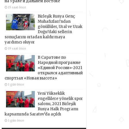
на Урале и Дальнем Востоке
15 saat önce
Birleşik Rusya Genç
Muhafızları’ndan
gönüllüler, Ural ve Uzak
Doğu’daki sellerin
sonuçlarını ortadan kaldırmaya
yardımcı oluyor
19 saat önce
В Саратове по
Народной программе
«Единой России»-2021
открылся адаптивный
спортзал «Новая высота»
1 gün önce
Yeni Yükseklik
engellilere yönelik spor
salonu, 2021 Birleşik
Rusya Halk Programı
kapsamında Saratov’da açıldı
1 gün önce