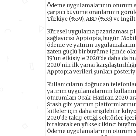
Ödeme uygulamalarının oturum say
çarpıcı büyüme oranlarının görül
Türkiye (%39), ABD (%33) ve İngilt
Küresel uygulama pazarlaması pla
sağlayıcısı Apptopia, bugün Mobil
ödeme ve yatırım uygulamalarının
zaten güçlü bir büyüme içinde ol
19’un etkisiyle 2020’de daha da hız
2020’nin ilk yarısı karşılaştırıldı
Apptopia verileri şunları gösteriy
Kullanıcıların doğrudan telefonla
yatırım uygulamalarının kullanım
oturumları Ocak-Haziran 2020 ara
Stash gibi yatırım platformlarını
kitleler için daha erişilebilir kıl
2020’de takip ettiği sektörler içe
bırakarak en yüksek ikinci büyüm
Ödeme uygulamalarının oturum sa