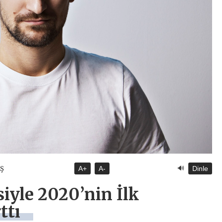
🔊
İŞ
A+
A-
Dinle
iyle 2020’nin İlk
ttı