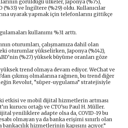
larının görüldüğü ülkeler, Japonya (%75),
(%33) ve İngiltere (%29) oldu. Kullanıcılar
rına uyarak yapmak için telefonlarını gittikçe
gulamaları kullanımı %31 arttı.
nın oturumları, çalışmamıza dahil olan
eki oturumlar yükselirken, Japonya (%142),
ABD’nin (%27) yüksek büyüme oranları göze
 yüksek trend olmaya devam ediyor. WeChat ve
’dan çıkmış olmalarına rağmen, bu trend diğer
neğin Revolut, “süper-uygulama” stratejisiyle
 etkisi ve mobil dijital hizmetlerin artması
t’ın kurucu ortağı ve CTO’su Paul H. Müller.
ijital yeniliklere adapte olsa da, COVID-19 bu
esabı olmayan ya da banka erişimi sınırlı olan
bankacılık hizmetlerinin kapısını açıyor.”