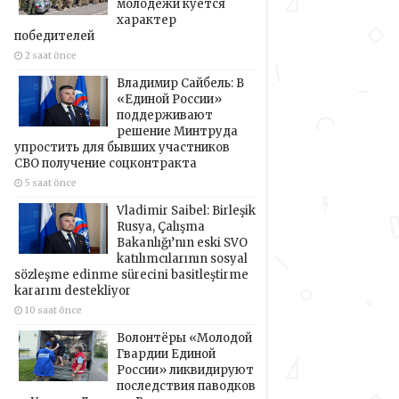
молодёжи куётся
характер
победителей
2 saat önce
Владимир Сайбель: В
«Единой России»
поддерживают
решение Минтруда
упростить для бывших участников
СВО получение соцконтракта
5 saat önce
Vladimir Saibel: Birleşik
Rusya, Çalışma
Bakanlığı’nın eski SVO
katılımcılarının sosyal
sözleşme edinme sürecini basitleştirme
kararını destekliyor
10 saat önce
Волонтёры «Молодой
Гвардии Единой
России» ликвидируют
последствия паводков