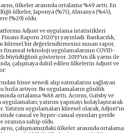
ısı, ülkeler arasında ortalama %49 arttı. En
düğü ülkeler, Japonya (%75), Almanya (%45),
ere (%29) oldu.
tformu Adjust ve uygulama istatistikleri
 Finans Raporu 2020’yi yayınladı. Bankacılık,
 küresel bir değerlendirmesini sunan rapor,
an finansal teknoloji uygulamalarının COVID-
lı büyüdüğünü gösteriyor. 2019’un ilk yarısı ile
ğında, çalışmaya dahil edilen ülkelerin Adjust ve
or:
rından hisse senedi alıp satmalarını sağlayan
ı hızla artıyor. Bu uygulamaların günlük
sında ortalama %88 arttı. Acorns, Gatsby ve
n uygulamaları, yatırım yapmayı kolaylaştırarak
ıyor. Yatırım uygulamaları küresel olarak, Adjust’ın
risinde casual ve hyper-casual oyunları geride
e oranına sahip oldu.
yısı, çalışmamızdaki ülkeler arasında ortalama