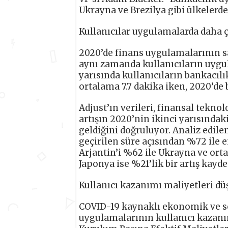
Ukrayna ve Brezilya gibi ülkelerde
Kullanıcılar uygulamalarda daha 
2020’de finans uygulamalarının 
aynı zamanda kullanıcıların uygula
yarısında kullanıcıların bankacı
ortalama 7.7 dakika iken, 2020’de 
Adjust’ın verileri, finansal tekn
artışın 2020’nin ikinci yarısınd
geldiğini doğruluyor. Analiz edile
geçirilen süre açısından %72 ile 
Arjantin’i %62 ile Ukrayna ve orta
Japonya ise %21’lik bir artış kaydet
Kullanıcı kazanımı maliyetleri düş
COVID-19 kaynaklı ekonomik ve sos
uygulamalarının kullanıcı kazanım