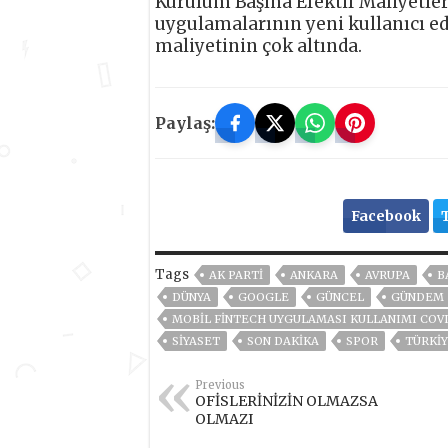
Kurulum Başına Efektif Maliyetler 
uygulamalarının yeni kullanıcı ed
maliyetinin çok altında.
Paylaş:
Facebook
Tags
AK PARTİ
ANKARA
AVRUPA
B
DÜNYA
GOOGLE
GÜNCEL
GÜNDEM
MOBIL FINTECH UYGULAMASI KULLANIMI COVID-
SİYASET
SON DAKIKA
SPOR
TÜRKİ
Previous
OFİSLERİNİZİN OLMAZSA
OLMAZI