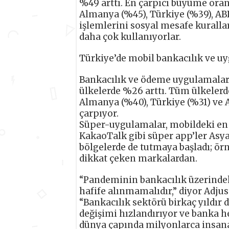
%49 arttı. En çarpıcı büyüme oran
Almanya (%45), Türkiye (%39), ABD 
işlemlerini sosyal mesafe kuralla
daha çok kullanıyorlar.
Türkiye’de mobil bankacılık ve uy
Bankacılık ve ödeme uygulamaları
ülkelerde %26 arttı. Tüm ülkelerd
Almanya (%40), Türkiye (%31) ve 
çarpıyor.
Süper-uygulamalar, mobildeki en
KakaoTalk gibi süper app’ler Asya
bölgelerde de tutmaya başladı; ör
dikkat çeken markalardan.
“Pandeminin bankacılık üzerindeki
hafife alınmamalıdır,” diyor Adjus
“Bankacılık sektörü birkaç yıldır d
değişimi hızlandırıyor ve banka h
dünya çapında milyonlarca insana 