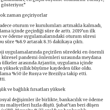
 gösteriyor.”
çok zaman geçiriyorlar
sadece oturum ve kurulumları artmakla kalmadı,
ma içinde geçirdiği süre de arttı. 2019’un ilk
lık ve ödeme uygulamalarındaki oturum süresi
bu süre %8.9 artarak 8.35 dakikaya çıktı.
oloji uygulamalarında geçirilen süredeki en önemli
aki küresel pandemi önlemleri sırasında meydana
n ülkeler arasında Arjantin, uygulama içinde
en yüksek yıllık büyüme kaydeden ülke oldu.
lama %50 ile Rusya ve Brezilya takip etti.
ti.
ük ve bağlılık fırsatları yüksek
yal değişimler ile birlikte, bankacılık ve ödeme
ı maliyetleri hızla düştü. Şubat’tan beri düşen