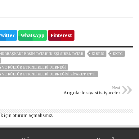
Twitter
WhatsApp
Pinterest
URBAŞKANI ERSIN TATAR’IN EŞI SIBEL TATAR
KIBRIS
KKTC
 VE KÜLTÜR ETKINLIKLERI DERNEĞI
VE KÜLTÜR ETKINLIKLERI DERNEĞINI ZIYARET ETTI
Next
Angola ile siyasi istişareler
k için
oturum açmalısınız
.