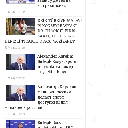
защиту детей на
аттракционах
6 saat önce
DEİK TÜRKİYE-MALAVİ
İŞ KONSEYİ BAŞKANI
DR. CİHANGİR FİKRİ
SAATÇİOĞLU’NDAN
DENİZLİ TİCARET ODASI’NA ZİYARET
9 saat önce
Alexander Karelin:
Birleşik Rusya, sporu
milyonlarca Rus için
erişilebilir kılıyor
9 saat önce
Александр Карелин:
«Единая Россия»
делает спорт
доступным для
миллионов россиян
11 saat önce
Birleşik Rusya
milletvekilleri, SVO