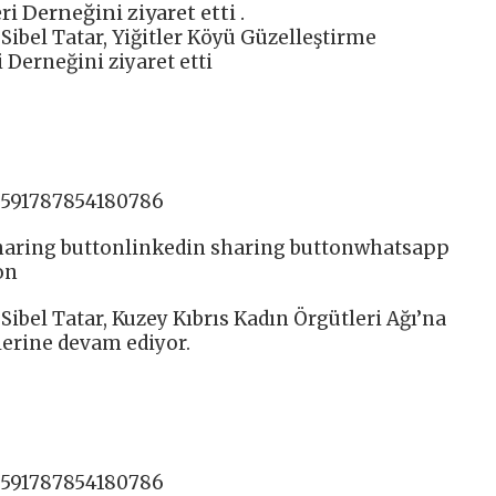
i Derneğini ziyaret etti .
Sibel Tatar, Yiğitler Köyü Güzelleştirme
 Derneğini ziyaret etti
0591787854180786
sharing buttonlinkedin sharing buttonwhatsapp
on
ibel Tatar, Kuzey Kıbrıs Kadın Örgütleri Ağı’na
tlerine devam ediyor.
0591787854180786