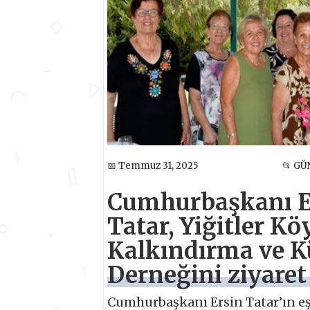
📅 Temmuz 31, 2025
📂 G
Cumhurbaşkanı Ers
Tatar, Yiğitler K
Kalkındırma ve Kü
Derneğini ziyaret 
Cumhurbaşkanı Ersin Tatar’ın eşi