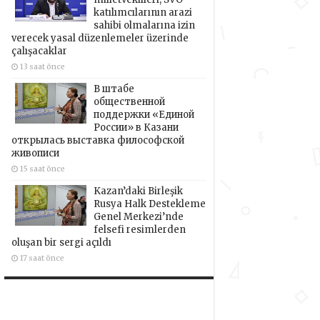
katılımcılarının arazi
sahibi olmalarına izin
verecek yasal düzenlemeler üzerinde
çalışacaklar
13 saat önce
В штабе
общественной
поддержки «Единой
России» в Казани
открылась выставка философской
живописи
15 saat önce
Kazan’daki Birleşik
Rusya Halk Destekleme
Genel Merkezi’nde
felsefi resimlerden
oluşan bir sergi açıldı
17 saat önce