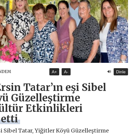
🔊
ÜNDEM
A+
A-
Dinle
in Tatar’ın eşi Sibel
öyü Güzelleştirme
ltür Etkinlikleri
etti
 Sibel Tatar, Yiğitler Köyü Güzelleştirme