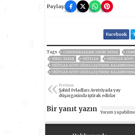
Paylaş:
Facebook
Tags
CUMHURBAŞKANI ERSIN TATAR
CUMH
SIBEL TATAR
YIĞITLER
YIĞITLER KÖYÜ
YIĞITLER KÖYÜ GÜZELLEŞTIRME KALKINDIRMA
YIĞITLER KÖYÜ GÜZELLEŞTIRME KALKINDIRMA 
Previous
Şəhid övladları Avstriyada yay
düşərgəsində iştirak edirlər
Bir yanıt yazın
Yorum yapabilme