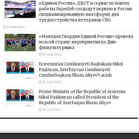
«Единая Россия», ЦБСТ и сервис по поиску
работы SuperJob создадут первую в России
специализированную платформу для
трудоустройства ветеранов СВО
8 saat önce
«Молодая Гвардия Единой России» провела
по всей стране мероприятия ко Дню
физкультурника
15 saat önce
Ermenistan Cumhuriyeti Başbakanı Nikol
Paşinyan, Azerbaycan Cumhuriyeti
Cumhurbaşkanı İlham Aliyev’i aradı
17 saat önce
Prime Minister of the Republic of Armenia
Nikol Pashinyan called President of the
Republic of Azerbaijan Ilham Aliyev
21 saat önce