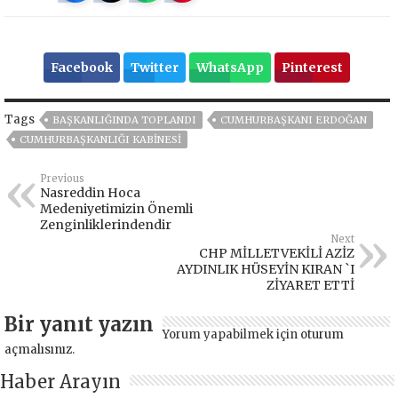
Facebook
Twitter
WhatsApp
Pinterest
Tags
BAŞKANLIĞINDA TOPLANDI
CUMHURBAŞKANI ERDOĞAN
CUMHURBAŞKANLIĞI KABINESI
Previous
Nasreddin Hoca
Medeniyetimizin Önemli
Zenginliklerindendir
Next
CHP MİLLETVEKİLİ AZİZ
AYDINLIK HÜSEYİN KIRAN `I
ZİYARET ETTİ
Bir yanıt yazın
Yorum yapabilmek için
oturum
açmalısınız
.
Haber Arayın