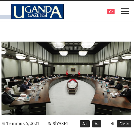
🔊
📅 Temmuz 6, 2021
📂 SİYASET
A+
A-
Dinle