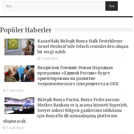
Popüler Haberler
Kazan’daki Birleşik Rusya Halk Destekleme
Genel Merkezi’nde felsefi resimlerden oluşan
bir sergi açıldı
2 saat önce
Владислав Головин: Новая Народная
программа «Единой России» будет
ориентирована на развитие
технологического суверенитета и ОПК
3 saat önce
Birleşik Rusya Partisi, Rusya Federasyonu
Merkez Bankası ve iş arama hizmeti SuperJob,
Sovyet Askeri Bölgesi gazilerinin istihdamı
için Rusya’da ilk uzmanlaşmış platformu
oluşturacak
3 saat önce