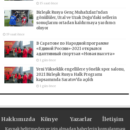
15 saat önce
Birleşik Rusya Genç Muhafızları’ndan
gönüllüler, Ural ve Uzak Doğu’daki sellerin
sonuçlarını ortadan kaldırmaya yardımcı
oluyor
19 saat önce
В Саратове по Народной программе
«Единой России»-2021 открылся
адаптивный спортзал «Новая высота»
1 gün önce
Yeni Yükseklik engellilere yönelik spor salonu,
2021 Birleşik Rusya Halk Programı
kapsamında Saratov’da açıldı
1 gün önce
Hakkımızda
Künye
Yazarlar
İletişim
Kaynak belirtmeden ve izin almadan haberlerin kopyalanması