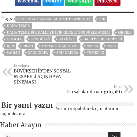
Facebook
Twitter
WhatsApp
Pinterest
Tags
BELEDIYE BAŞKANI MEHMET CANPOLAT
BIR
DAHA TEMİZ
DAHA TEMİZ BİR HALİLİYE İÇİN GECELİ GÜNDÜZLÜ MESAİ
GECELİ
GOOGLE
GÜNDÜZLÜ
HALILIYE
HALİLİYE BELEDİYESİ
İÇİN
İNSAN
MEHMET CANPOLAT
MESAİ
PARK
SAĞLIK
ŞANLIURFA
SON DAKIKA
TEMIZLIK
Previous
BÜYÜKŞEHİR’DEN SOSYAL
MESAFELİ AÇIK HAVA
SİNEMASI
Next
kırsal alanda yangın çıktı
Bir yanıt yazın
Yorum yapabilmek için
oturum
açmalısınız
.
Haber Arayın