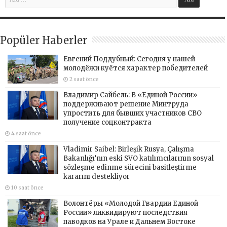
Popüler Haberler
Евгений Поддубный: Сегодня у нашей
молодёжи куётся характер победителей
2 saat önce
Владимир Сайбель: В «Единой России»
поддерживают решение Минтруда
упростить для бывших участников СВО
получение соцконтракта
4 saat önce
Vladimir Saibel: Birleşik Rusya, Çalışma
Bakanlığı’nın eski SVO katılımcılarının sosyal
sözleşme edinme sürecini basitleştirme
kararını destekliyor
10 saat önce
Волонтёры «Молодой Гвардии Единой
России» ликвидируют последствия
паводков на Урале и Дальнем Востоке