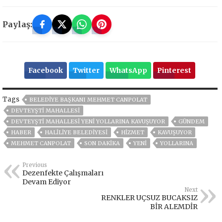
Paylaş:
Facebook
Twitter
WhatsApp
Pinterest
Tags
BELEDIYE BAŞKANI MEHMET CANPOLAT
DEVTEYŞTİ MAHALLESİ
DEVTEYŞTİ MAHALLESİ YENİ YOLLARINA KAVUŞUYOR
GÜNDEM
HABER
HALİLİYE BELEDİYESİ
HİZMET
KAVUŞUYOR
MEHMET CANPOLAT
SON DAKIKA
YENİ
YOLLARINA
Previous
Dezenfekte Çalışmaları
Devam Ediyor
Next
RENKLER UÇSUZ BUCAKSIZ
BİR ALEMDİR