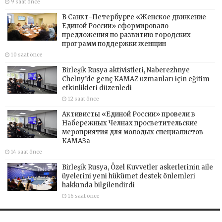
9 saat önce
В Санкт-Петербурге «Женское движение
Единой России» сформировало
предложения по развитию городских
программ поддержки женщин
10 saat önce
Birleşik Rusya aktivistleri, Naberezhnye
Chelny’de genç KAMAZ uzmanları için eğitim
etkinlikleri düzenledi
12 saat önce
Активисты «Единой России» провели в
Набережных Челнах просветительские
мероприятия для молодых специалистов
КАМАЗа
14 saat önce
Birleşik Rusya, Özel Kuvvetler askerlerinin aile
üyelerini yeni hükümet destek önlemleri
hakkında bilgilendirdi
16 saat önce