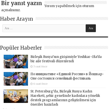
Bir yanıt yazın
Yorum yapabilmek için
oturum
açmalısınız
.
Haber Arayın
Popüler Haberler
Birleşik Rusya’nın girişimiyle Yoshkar-Ola’da
bir aile festivali düzenlendi
3 saat önce
По инициативе «Единой России» в Йошкар-
Оле состоялся семейный фестиваль
6 saat önce
St. Petersburg’da, Birleşik Rusya Kadın
Hareketi, şehir genelinde kadınlara yönelik
destek programlarının geliştirilmesi için
öneriler hazırladı