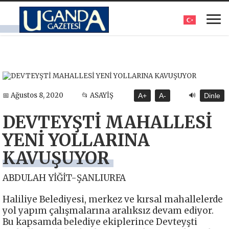
🔊
📅 Ağustos 8, 2020
📂 ASAYİŞ
A+
A-
Dinle
DEVTEYŞTİ MAHALLESİ
YENİ YOLLARINA
KAVUŞUYOR
ABDULAH YİĞİT-ŞANLIURFA
Haliliye Belediyesi, merkez ve kırsal mahallelerde
yol yapım çalışmalarına aralıksız devam ediyor.
Bu kapsamda belediye ekiplerince Devteyşti