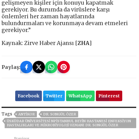
gelişmeyen kişiler için konuyu kapatmak
gerekiyor. Bu durumda da virüslere karşı
önlemleri her zaman hayatlarında
bulundurmaları ve korunmaya devam etmeleri
gerekiyor.”
Kaynak: Zirve Haber Ajansı [
ZHA
]
Paylaş:
Facebook
Twitter
WhatsApp
Pinterest
Tags
ANTIKOR
DR. SONGÜL ÖZER
ÜSKÜDAR ÜNIVERSITESI NPİSTANBUL BEYIN HASTANESI ENFEKSIYON
HASTALIKLARI VE MIKROBIYOLOJI UZMANI DR. SONGÜL ÖZER
Previous