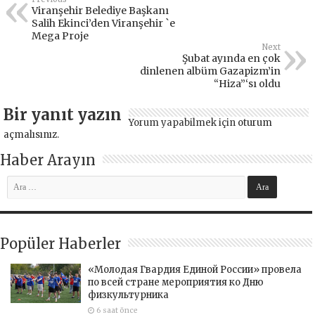
Viranşehir Belediye Başkanı
Salih Ekinci’den Viranşehir `e
Mega Proje
Next
Şubat ayında en çok
dinlenen albüm Gazapizm’in
“Hiza”‘sı oldu
Bir yanıt yazın
Yorum yapabilmek için
oturum
açmalısınız
.
Haber Arayın
Popüler Haberler
«Молодая Гвардия Единой России» провела
по всей стране мероприятия ко Дню
физкультурника
6 saat önce