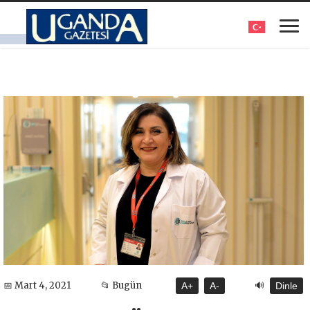
🔊
📅 Mart 4, 2021
📂 Bugün
A+
A-
Dinle