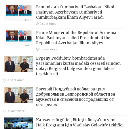
Ermenistan Cumhuriyeti Başbakanı Nikol
Paşinyan, Azerbaycan Cumhuriyeti
Cumhurbaşkanı İlham Aliyev’i aradı
9 saat önce
Prime Minister of the Republic of Armenia
Nikol Pashinyan called President of the
Republic of Azerbaijan Ilham Aliyev
13 saat önce
Evgeny Poddubny, bombardımanda
yaralananları kurtarmadaki cesaretlerinden
dolayı Belgorod bölgesindeki gönüllülere
teşekkür etti
14 saat önce
Евгений Поддубный поблагодарил
добровольцев Белгородской области за
мужество в спасении пострадавших от
обстрелов
16 saat önce
Kapsayıcı örgütler, Birleşik Rusya’nın yeni
Halk Programı için Vladislav Golovin’e teklifler