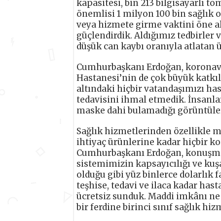
kapasitesi, bin 213 bilgisayarlı t
önemlisi 1 milyon 100 bin sağlık o
veya hizmete girme vaktini öne al
güçlendirdik. Aldığımız tedbirler 
düşük can kaybı oranıyla atlatan ü
Cumhurbaşkanı Erdoğan, koronavirü
Hastanesi’nin de çok büyük katkıla
altındaki hiçbir vatandaşımızı ha
tedavisini ihmal etmedik. İnsanlar
maske dahi bulamadığı görüntüler
Sağlık hizmetlerinden özellikle ma
ihtiyaç ürünlerine kadar hiçbir k
Cumhurbaşkanı Erdoğan, konuşmas
sistemimizin kapsayıcılığı ve kuşa
olduğu gibi yüz binlerce dolarlık 
teşhise, tedavi ve ilaca kadar has
ücretsiz sunduk. Maddi imkânı ne 
bir ferdine birinci sınıf sağlık hiz