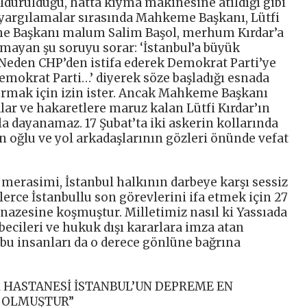
öldürüldüğü, hatta kıyma makinesine atıldığı gibi
yargılamalar sırasında Mahkeme Başkanı, Lütfi
eme Başkanı malum Salim Başol, merhum Kırdar’a
lmayan şu soruyu sorar: ‘İstanbul’a büyük
 Neden CHP’den istifa ederek Demokrat Parti’ye
Demokrat Parti…’ diyerek söze başladığı esnada
urmak için izin ister. Ancak Mahkeme Başkanı
lar ve hakaretlere maruz kalan Lütfi Kırdar’ın
la dayanamaz. 17 Şubat’ta iki askerin kollarında
oğlu ve yol arkadaşlarının gözleri önünde vefat
erasimi, İstanbul halkının darbeye karşı sessiz
erce İstanbullu son görevlerini ifa etmek için 27
nazesine koşmuştur. Milletimiz nasıl ki Yassıada
becileri ve hukuk dışı kararlara imza atan
 bu insanları da o derece gönlüne bağrına
R HASTANESİ İSTANBUL’UN DEPREME EN
İ OLMUŞTUR”