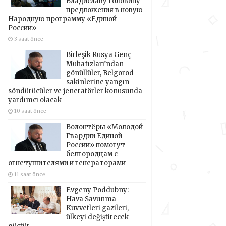
Владиславу Головину
предложения в новую
Народную программу «Единой
России»
3 saat önce
Birleşik Rusya Genç
Muhafızları’ndan
gönüllüler, Belgorod
sakinlerine yangın
söndürücüler ve jeneratörler konusunda
yardımcı olacak
10 saat önce
Волонтёры «Молодой
Гвардии Единой
России» помогут
белгородцам с
огнетушителями и генераторами
11 saat önce
Evgeny Poddubny:
Hava Savunma
Kuvvetleri gazileri,
ülkeyi değiştirecek