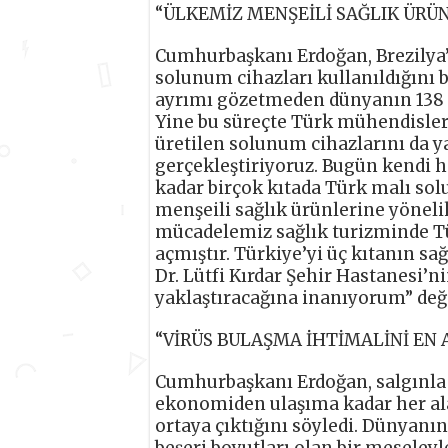
“ÜLKEMİZ MENŞEİLİ SAĞLIK ÜRÜ
Cumhurbaşkanı Erdoğan, Brezilya’
solunum cihazları kullanıldığını b
ayrımı gözetmeden dünyanın 138 ü
Yine bu süreçte Türk mühendisleri
üretilen solunum cihazlarını da y
gerçekleştiriyoruz. Bugün kendi h
kadar birçok kıtada Türk malı so
menşeili sağlık ürünlerine yönelik
mücadelemiz sağlık turizminde Tü
açmıştır. Türkiye’yi üç kıtanın s
Dr. Lütfi Kırdar Şehir Hastanesi’n
yaklaştıracağına inanıyorum” de
“VİRÜS BULAŞMA İHTİMALİNİ EN
Cumhurbaşkanı Erdoğan, salgınla b
ekonomiden ulaşıma kadar her ala
ortaya çıktığını söyledi. Dünyanın
beşeri boyutları olan bir meseleyl