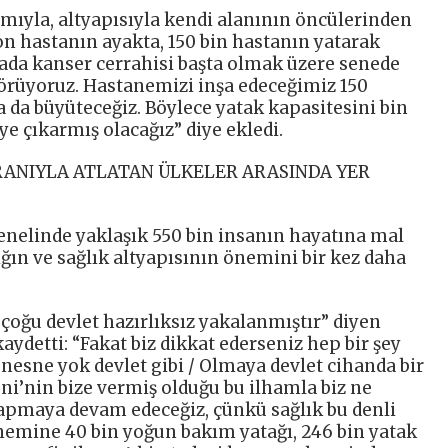
yla, altyapısıyla kendi alanının öncülerinden
on hastanın ayakta, 150 bin hastanın yatarak
ada kanser cerrahisi başta olmak üzere senede
örüyoruz. Hastanemizi inşa edeceğimiz 150
a da büyüteceğiz. Böylece yatak kapasitesini bin
’ye çıkarmış olacağız” diye ekledi.
ORANIYLA ATLATAN ÜLKELER ARASINDA YER
elinde yaklaşık 550 bin insanın hayatına mal
ğın ve sağlık altyapısının önemini bir kez daha
 çoğu devlet hazırlıksız yakalanmıştır” diyen
ydetti: “Fakat biz dikkat ederseniz hep bir şey
 nesne yok devlet gibi / Olmaya devlet cihanda bir
uni’nin bize vermiş olduğu bu ilhamla biz ne
yapmaya devam edeceğiz, çünkü sağlık bu denli
önemine 40 bin yoğun bakım yatağı, 246 bin yatak