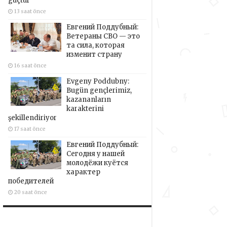
güçtür
13 saat önce
Евгений Поддубный:
Ветераны СВО — это
та сила, которая
изменит страну
16 saat önce
Evgeny Poddubny:
Bugün gençlerimiz,
kazananların
karakterini
şekillendiriyor
17 saat önce
Евгений Поддубный:
Сегодня у нашей
молодёжи куётся
характер
победителей
20 saat önce