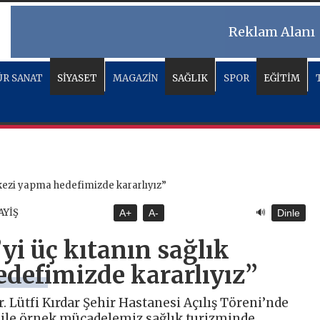
Reklam Alanı
R SANAT
SİYASET
MAGAZİN
SAĞLIK
SPOR
EĞİTİM
🔊
AYİŞ
A+
A-
Dinle
yi üç kıtanın sağlık
defimizde kararlıyız”
 Lütfi Kırdar Şehir Hastanesi Açılış Töreni’nde
ile örnek mücadelemiz sağlık turizminde