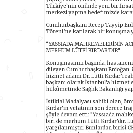
Türkiye’nin önünde yeni bir fırsat
merkezi yapma hedefimizde kararl
Cumhurbaşkanı Recep Tayyip Erdoğa
Töreni’ne katılarak bir konuşma y
“YASSIADA MAHKEMELERİNİN ACI
MERHUM LÜTFİ KIRDAR’DIR”
Konuşmasının başında, hastanenin 
dileyen Cumhurbaşkanı Erdoğan, 
hizmet adamı Dr. Lütfi Kırdar’ı ra
başkanı olarak İstanbul’a hizmet 
hükûmetinde Sağlık Bakanlığı yaptı
İstiklal Madalyası sahibi olan, öm
Kırdar’ın vefatının son derece t
şöyle devam etti: “Yassıada mahk
biri de merhum Lütfi Kırdar’dır. L
yargılanmıştır. Bunlardan birisi 