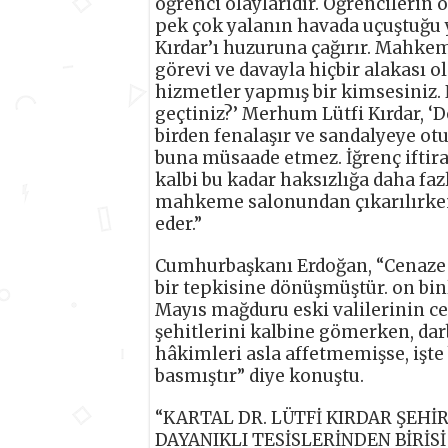
öğrenci olaylarıdır. Öğrencilerin 
pek çok yalanın havada uçuştuğu 
Kırdar’ı huzuruna çağırır. Mahk
görevi ve davayla hiçbir alakası o
hizmetler yapmış bir kimsesiniz.
geçtiniz?’ Merhum Lütfi Kırdar, ‘
birden fenalaşır ve sandalyeye ot
buna müsaade etmez. İğrenç iftira
kalbi bu kadar haksızlığa daha faz
mahkeme salonundan çıkarılırken 
eder.”
Cumhurbaşkanı Erdoğan, “Cenaze m
bir tepkisine dönüşmüştür. on binl
Mayıs mağduru eski valilerinin ce
şehitlerini kalbine gömerken, dar
hâkimleri asla affetmemişse, işte
basmıştır” diye konuştu.
“KARTAL DR. LÜTFİ KIRDAR ŞEHİ
DAYANIKLI TESİSLERİNDEN BİRİS