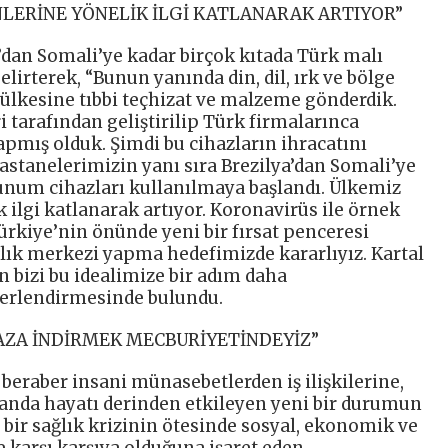
NLERİNE YÖNELİK İLGİ KATLANARAK ARTIYOR”
dan Somali’ye kadar birçok kıtada Türk malı
elirterek, “Bunun yanında din, dil, ırk ve bölge
lkesine tıbbi teçhizat ve malzeme gönderdik.
 tarafından geliştirilip Türk firmalarınca
apmış olduk. Şimdi bu cihazların ihracatını
astanelerimizin yanı sıra Brezilya’dan Somali’ye
lunum cihazları kullanılmaya başlandı. Ülkemiz
 ilgi katlanarak artıyor. Koronavirüs ile örnek
rkiye’nin önünde yeni bir fırsat penceresi
ağlık merkezi yapma hedefimizde kararlıyız. Kartal
in bizi bu idealimize bir adım daha
ğerlendirmesinde bulundu.
 AZA İNDİRMEK MECBURİYETİNDEYİZ”
eraber insani münasebetlerden iş ilişkilerine,
nda hayatı derinden etkileyen yeni bir durumun
 bir sağlık krizinin ötesinde sosyal, ekonomik ve
e karşı karşıya olduğuna işaret eden