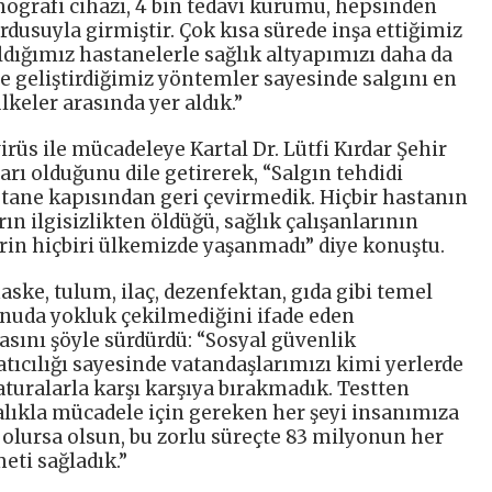
omografi cihazı, 4 bin tedavi kurumu, hepsinden
rdusuyla girmiştir. Çok kısa sürede inşa ettiğimiz
dığımız hastanelerle sağlık altyapımızı daha da
ve geliştirdiğimiz yöntemler sayesinde salgını en
lkeler arasında yer aldık.”
s ile mücadeleye Kartal Dr. Lütfi Kırdar Şehir
rı olduğunu dile getirerek, “Salgın tehdidi
stane kapısından geri çevirmedik. Hiçbir hastanın
ın ilgisizlikten öldüğü, sağlık çalışanlarının
in hiçbiri ülkemizde yaşanmadı” diye konuştu.
ske, tulum, ilaç, dezenfektan, gıda gibi temel
onuda yokluk çekilmediğini ifade eden
ını şöyle sürdürdü: “Sosyal güvenlik
tıcılığı sayesinde vatandaşlarımızı kimi yerlerde
faturalarla karşı karşıya bırakmadık. Testten
talıkla mücadele için gereken her şeyi insanımıza
olursa olsun, bu zorlu süreçte 83 milyonun her
meti sağladık.”