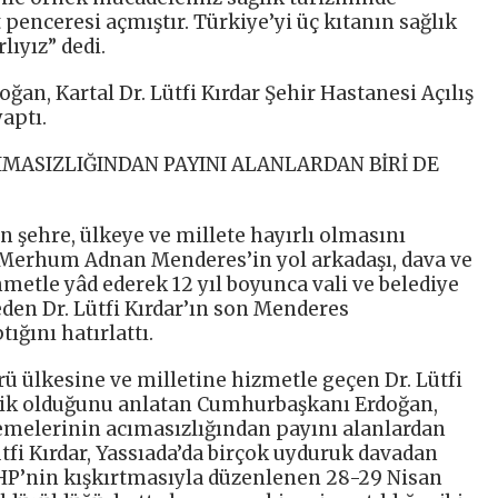
 penceresi açmıştır. Türkiye’yi üç kıtanın sağlık
ıyız” dedi.
n, Kartal Dr. Lütfi Kırdar Şehir Hastanesi Açılış
aptı.
MASIZLIĞINDAN PAYINI ALANLARDAN BİRİ DE
şehre, ülkeye ve millete hayırlı olmasını
Merhum Adnan Menderes’in yol arkadaşı, dava ve
hmetle yâd ederek 12 yıl boyunca vali ve belediye
eden Dr. Lütfi Kırdar’ın son Menderes
ğını hatırlattı.
rü ülkesine ve milletine hizmetle geçen Dr. Lütfi
rajik olduğunu anlatan Cumhurbaşkanı Erdoğan,
emelerinin acımasızlığından payını alanlardan
ütfi Kırdar, Yassıada’da birçok uyduruk davadan
CHP’nin kışkırtmasıyla düzenlenen 28-29 Nisan