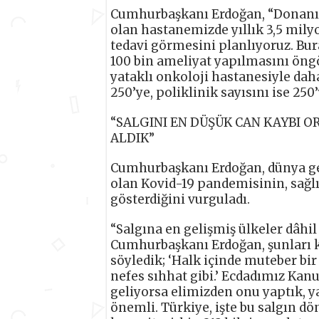
Cumhurbaşkanı Erdoğan, “Donanımı
olan hastanemizde yıllık 3,5 mily
tedavi görmesini planlıyoruz. Bur
100 bin ameliyat yapılmasını öng
yataklı onkoloji hastanesiyle dah
250’ye, poliklinik sayısını ise 250
“SALGINI EN DÜŞÜK CAN KAYBI 
ALDIK”
Cumhurbaşkanı Erdoğan, dünya gen
olan Kovid-19 pandemisinin, sağlı
gösterdiğini vurguladı.
“Salgına en gelişmiş ülkeler dâhil
Cumhurbaşkanı Erdoğan, şunları ka
söyledik; ‘Halk içinde muteber bir
nefes sıhhat gibi.’ Ecdadımız Kan
geliyorsa elimizden onu yaptık, 
önemli. Türkiye, işte bu salgın d