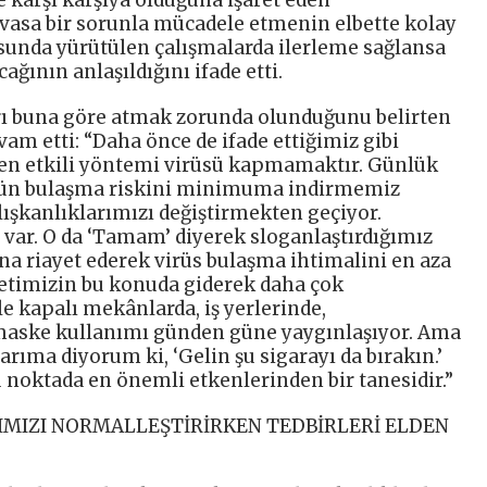
asa bir sorunla mücadele etmenin elbette kolay
usunda yürütülen çalışmalarda ilerleme sağlansa
ağının anlaşıldığını ifade etti.
rı buna göre atmak zorunda olunduğunu belirten
m etti: “Daha önce de ifade ettiğimiz gibi
, en etkili yöntemi virüsü kapmamaktır. Günlük
üsün bulaşma riskini minimuma indirmemiz
lışkanlıklarımızı değiştirmekten geçiyor.
 var. O da ‘Tamam’ diyerek sloganlaştırdığımız
na riayet ederek virüs bulaşma ihtimalini en aza
etimizin bu konuda giderek daha çok
le kapalı mekânlarda, iş yerlerinde,
 maske kullanımı günden güne yaygınlaşıyor. Ama
rıma diyorum ki, ‘Gelin şu sigarayı da bırakın.’
u noktada en önemli etkenlerinden bir tanesidir.”
IMIZI NORMALLEŞTİRİRKEN TEDBİRLERİ ELDEN