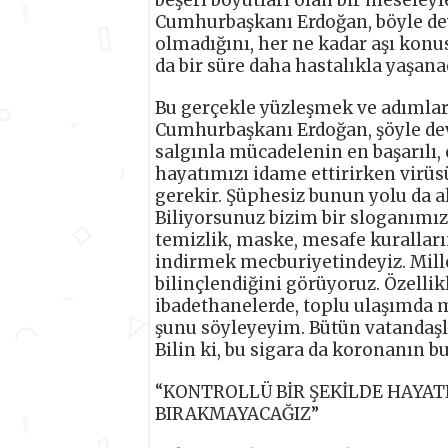
Cumhurbaşkanı Erdoğan, böyle dev
olmadığını, her ne kadar aşı kon
da bir süre daha hastalıkla yaşanac
Bu gerçekle yüzleşmek ve adımla
Cumhurbaşkanı Erdoğan, şöyle deva
salgınla mücadelenin en başarılı
hayatımızı idame ettirirken vir
gerekir. Şüphesiz bunun yolu da a
Biliyorsunuz bizim bir sloganımız
temizlik, maske, mesafe kuralları
indirmek mecburiyetindeyiz. Mill
bilinçlendiğini görüyoruz. Özellik
ibadethanelerde, toplu ulaşımda
şunu söyleyeyim. Bütün vatandaşla
Bilin ki, bu sigara da koronanın b
“KONTROLLÜ BİR ŞEKİLDE HAYAT
BIRAKMAYACAĞIZ”