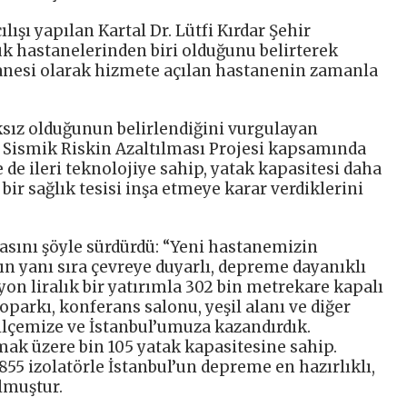
şı yapılan Kartal Dr. Lütfi Kırdar Şehir
k hastanelerinden biri olduğunu belirterek
stanesi olarak hizmete açılan hastanenin zamanla
sız olduğunun belirlendiğini vurgulayan
Sismik Riskin Azaltılması Projesi kapsamında
e de ileri teknolojiye sahip, yatak kapasitesi daha
ir sağlık tesisi inşa etmeye karar verdiklerini
ını şöyle sürdürdü: “Yeni hastanemizin
nın yanı sıra çevreye duyarlı, depreme dayanıklı
lyon liralık bir yatırımla 302 bin metrekare kapalı
oparkı, konferans salonu, yeşil alanı ve diğer
ilçemize ve İstanbul’umuza kazandırdık.
ak üzere bin 105 yatak kapasitesine sahip.
5 izolatörle İstanbul’un depreme en hazırlıklı,
olmuştur.