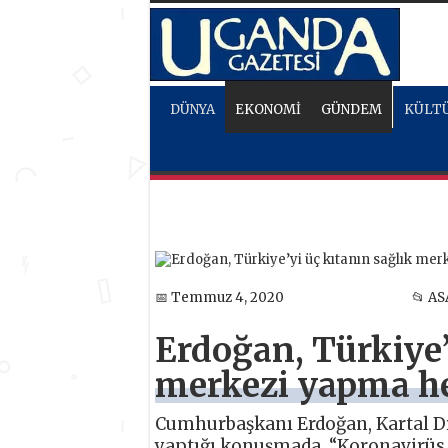
DÜNYA
EKONOMİ
GÜNDEM
KÜLTÜ
📅 Temmuz 4, 2020
📂 AS
Erdoğan, Türkiye’
merkezi yapma he
Cumhurbaşkanı Erdoğan, Kartal Dr.
yaptığı konuşmada, “Koronavirüs 