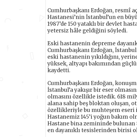
Cumhurbaşkanı Erdoğan, resmî açılı
Hastanesi’nin İstanbul’un en büyü
1987’de 150 yataklı bir devlet ha
yetersiz hâle geldiğini söyledi.
Eski hastanenin depreme dayanık
Cumhurbaşkanı Erdoğan, İstanbul 
eski hastanenin yıkıldığını, yerin
yüksek, altyapı bakımından güçlü b
kaydetti.
Cumhurbaşkanı Erdoğan, konuşmas
İstanbul’a yakışır bir eser olması
olmasını özellikle istedik. 618 mi
alana sahip beş bloktan oluşan, ot
özellikleriyle bu muhteşem eseri 
Hastanemiz 145’i yoğun bakım olm
Hastane bina zemininde bulunan 85
en dayanıklı tesislerinden birisi 