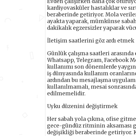
Evden çalışırken daha çok oturuyo
kardiyovasküler hastalıklar ve sırt
beraberinde getiriyor. Mola veril
ayakta yaparak, mümkünse sabah 
dakikalık egzersizler yaparak vüc
İletişim saatlerini göz ardı etmek
Günlük çalışma saatleri arasında e
Whatsapp, Telegram, Facebook Me
kullanımı son dönemlerde yaygın 
iş dünyasında kullanım oranlarınd
ardından bu mesajlaşma uygulamala
kullanılmamalı, mesai sonrasında
edilmemelidir.
Uyku düzenini değiştirmek
Her sabah yola çıkma, ofise gitm
gece-gündüz ritminin aksaması gi
değişikliği beraberinde getiriyor.