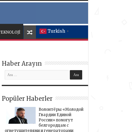
Turkish
TEKNOLOJİ
▼
Haber Arayın
Popüler Haberler
Волонтёры «Молодой
Гвардии Единой
России» помогут
белгородцам с
огнетушителями и генераторами