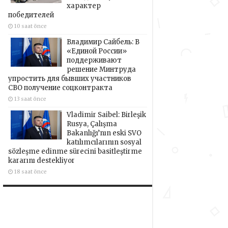
характер
победителей
10 saat önce
Владимир Сайбель: В
«Единой России»
поддерживают
решение Минтруда
упростить для бывших участников
СВО получение соцконтракта
13 saat önce
Vladimir Saibel: Birleşik
Rusya, Çalışma
Bakanlığı’nın eski SVO
katılımcılarının sosyal
sözleşme edinme sürecini basitleştirme
kararını destekliyor
18 saat önce