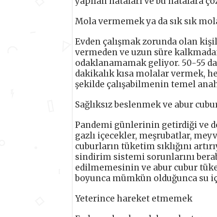
yapılan hataları ve bu hatalara çö
Mola vermemek ya da sık sık mo
Evden çalışmak zorunda olan kişi
vermeden ve uzun süre kalkmadan 
odaklanamamak geliyor. 50-55 da
dakikalık kısa molalar vermek, he
şekilde çalışabilmenin temel anah
Sağlıksız beslenmek ve abur cub
Pandemi günlerinin getirdiği ve d
gazlı içecekler, meşrubatlar, meyve
cuburların tüketim sıklığını artı
sindirim sistemi sorunlarını bera
edilmemesinin ve abur cubur tüket
boyunca mümkün olduğunca su içi
Yeterince hareket etmemek