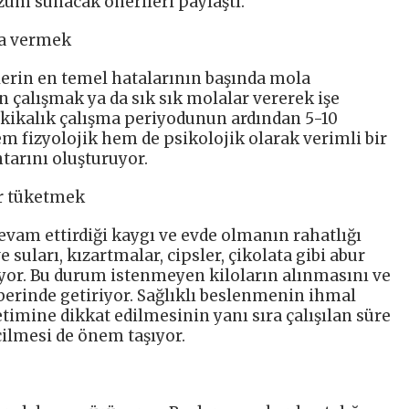
züm sunacak önerileri paylaştı.
la vermek
lerin en temel hatalarının başında mola
çalışmak ya da sık sık molalar vererek işe
kikalık çalışma periyodunun ardından 5-10
m fizyolojik hem de psikolojik olarak verimli bir
tarını oluşturuyor.
ur tüketmek
evam ettirdiği kaygı ve evde olmanın rahatlığı
 suları, kızartmalar, cipsler, çikolata gibi abur
rıyor. Bu durum istenmeyen kiloların alınmasını ve
berinde getiriyor. Sağlıklı beslenmenin ihmal
imine dikkat edilmesinin yanı sıra çalışılan süre
lmesi de önem taşıyor.