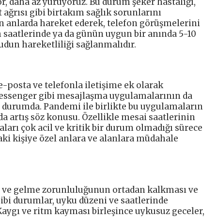
r, daha az yürüyoruz. Bu durum şeker hastalığı,
 ağrısı gibi birtakım sağlık sorunlarını
en anlarda hareket ederek, telefon görüşmelerini
saatlerinde ya da günün uygun bir anında 5-10
udun hareketliliği sağlanmalıdır.
-posta ve telefonla iletişime ek olarak
ssenger gibi mesajlaşma uygulamalarının da
durumda. Pandemi ile birlikte bu uygulamaların
a artış söz konusu. Özellikle mesai saatlerinin
rı çok acil ve kritik bir durum olmadığı sürece
ki kişiye özel anlara ve alanlara müdahale
e ve gelme zorunluluğunun ortadan kalkması ve
bi durumlar, uyku düzeni ve saatlerinde
 Kaygı ve ritm kayması birleşince uykusuz geceler,