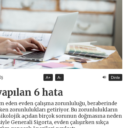
🔊
İŞ
A+
A-
Dinle
yapılan 6 hata
m eden evden çalışma zorunluluğu, beraberinde
en zorunlulukları getiriyor. Bu zorunlulukların
psikolojik açıdan birçok sorunun doğmasına neden
şiyle Generali Sigorta, evden çalışırken sıkça