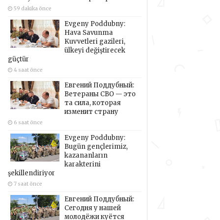
59 dakika önce
Evgeny Poddubny:
Hava Savunma
Kuvvetleri gazileri,
ülkeyi değiştirecek
güçtür
4 saat önce
Евгений Поддубный:
Ветераны СВО — это
та сила, которая
изменит страну
6 saat önce
Evgeny Poddubny:
Bugün gençlerimiz,
kazananların
karakterini
şekillendiriyor
7 saat önce
Евгений Поддубный:
Сегодня у нашей
молодёжи куётся