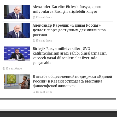
Alexander Karelin: Birleşik Rusya, sporu
milyonlarca Rus için erişilebilir kılıyor
13 saat önce
Александр Карелин: «Единая Россия»
делает спорт доступным для миллионов
россиян
15 saat önce
Birleşik Rusya milletvekilleri, SVO
katılımcılarının arazi sahibi olmalarına izin
verecek yasal düzenlemeler üzerinde
çalışacaklar
17 saat önce
В штабе общественной поддержки «Единой
России» в Казани открылась выставка
философской живописи
18 saat önce