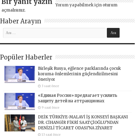
Bir yanıt yazın
Yorum yapabilmek için
oturum
açmalısınız
.
Haber Arayın
Popüler Haberler
Birleşik Rusya, eğlence parklarında çocuk
koruma önlemlerinin güçlendirilmesini
öneriyor
3 saat önce
«Единая Россия» предлагает усилить
защиту детей на аттракционах
9 saat önce
DEİK TÜRKİYE-MALAVİ İŞ KONSEYİ BAŞKANI
DR. CİHANGİR FİKRİ SAATÇİOĞLU’NDAN
DENİZLİ TİCARET ODASI’NA ZİYARET
13 saat önce