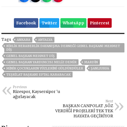
Facebook
Twitter
WhatsApp
Pinterest
Tags
ANKARA
ANTALYA
BIRLIK BERABERLIK DAYANIŞMA DERNEĞI GENEL BAŞKANI MEHMET
DIŞ
GENEL BAŞKAN MEHMET DIŞ
GENEL BAŞKAN YARDIMCISI MELIZ DEMIR
MARDIN
MINIK ÇOCUKLARIN YÜZLERINI GÜLDÜRDÜLER
ŞANLIURFA
TEŞKILAT BAŞKANI EFTAL KARABACAK
Previous
Rizespor, Kaysersipor ‘u
ağırlayacak
Next
BAŞKAN CANPOLAT ,SÖZ
VERDİĞİ PROJELERİ TEK TEK
HAYATA GEÇİRİYOR