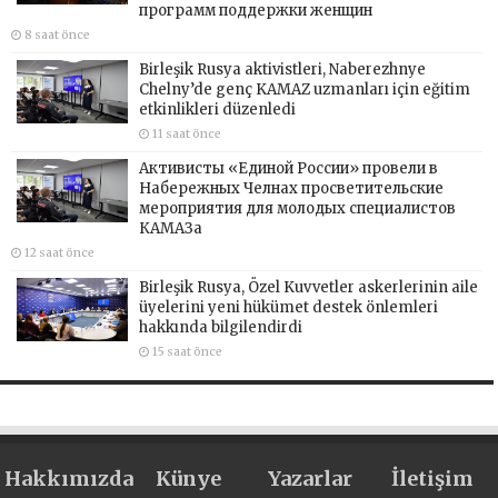
программ поддержки женщин
8 saat önce
Birleşik Rusya aktivistleri, Naberezhnye
Chelny’de genç KAMAZ uzmanları için eğitim
etkinlikleri düzenledi
11 saat önce
Активисты «Единой России» провели в
Набережных Челнах просветительские
мероприятия для молодых специалистов
КАМАЗа
12 saat önce
Birleşik Rusya, Özel Kuvvetler askerlerinin aile
üyelerini yeni hükümet destek önlemleri
hakkında bilgilendirdi
15 saat önce
Hakkımızda
Künye
Yazarlar
İletişim