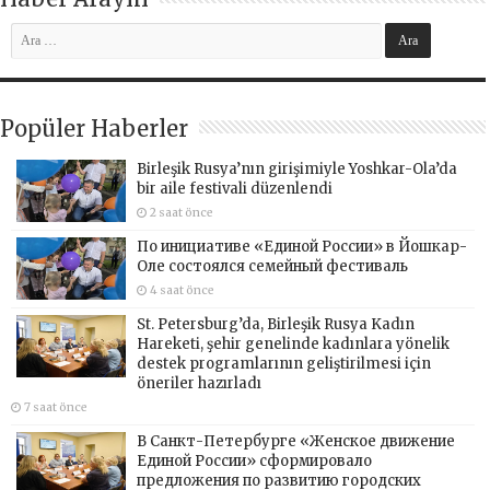
Popüler Haberler
Birleşik Rusya’nın girişimiyle Yoshkar-Ola’da
bir aile festivali düzenlendi
2 saat önce
По инициативе «Единой России» в Йошкар-
Оле состоялся семейный фестиваль
4 saat önce
St. Petersburg’da, Birleşik Rusya Kadın
Hareketi, şehir genelinde kadınlara yönelik
destek programlarının geliştirilmesi için
öneriler hazırladı
7 saat önce
В Санкт-Петербурге «Женское движение
Единой России» сформировало
предложения по развитию городских