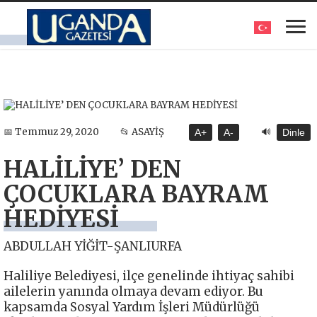
🔊
📅 Temmuz 29, 2020
📂 ASAYİŞ
A+
A-
Dinle
HALİLİYE’ DEN
ÇOCUKLARA BAYRAM
HEDİYESİ
ABDULLAH YİĞİT-ŞANLIURFA
Haliliye Belediyesi, ilçe genelinde ihtiyaç sahibi
ailelerin yanında olmaya devam ediyor. Bu
kapsamda Sosyal Yardım İşleri Müdürlüğü