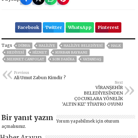
Facebook
Twitter
WhatsApp
Pinterest
Tags
DÜNYA
HALILIYE
HALİLİYE BELEDİYESİ
HALK
HEDİYESİ
HİZMET
KURBAN BAYRAMI
MEHMET CANPOLAT
SON DAKIKA
VATANDAŞ
Previous
Ali Umut Zabun Kimdir ?
Next
VİRANŞEHİR
BELEDİYESİNDEN
ÇOCUKLARA YÖNELİK
‘ALTIN KIZ’ TİYATRO OYUNU
Bir yanıt yazın
Yorum yapabilmek için
oturum
açmalısınız
.
Haber Arayın