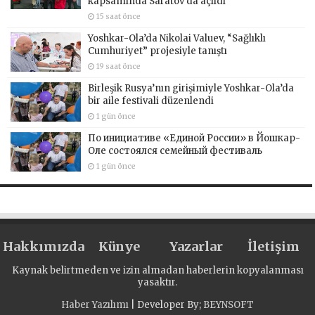
kapsamında Saratov’da açıldı
15 saat önce
Yoshkar-Ola’da Nikolai Valuev, “Sağlıklı
Cumhuriyet” projesiyle tanıştı
19 saat önce
Birleşik Rusya’nın girişimiyle Yoshkar-Ola’da
bir aile festivali düzenlendi
1 gün önce
По инициативе «Единой России» в Йошкар-
Оле состоялся семейный фестиваль
1 gün önce
Hakkımızda
Künye
Yazarlar
İletişim
Kaynak belirtmeden ve izin almadan haberlerin kopyalanması
yasaktır.
Haber Yazılımı
| Developer By;
BEYNSOFT