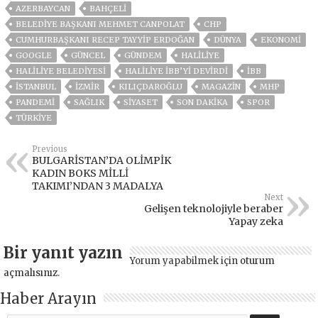
AZERBAYCAN
BAHÇELİ
BELEDIYE BAŞKANI MEHMET CANPOLAT
CHP
CUMHURBAŞKANI RECEP TAYYIP ERDOĞAN
DÜNYA
EKONOMİ
GOOGLE
GÜNCEL
GÜNDEM
HALILIYE
HALİLİYE BELEDİYESİ
HALİLİYE İBB’Yİ DEVİRDİ
İBB
ISTANBUL
İZMIR
KILIÇDAROĞLU
MAGAZİN
MHP
PANDEMİ
SAĞLIK
SİYASET
SON DAKIKA
SPOR
TÜRKİYE
Previous
BULGARİSTAN’DA OLİMPİK
KADIN BOKS MİLLİ
TAKIMI’NDAN 3 MADALYA
Next
Gelişen teknolojiyle beraber
Yapay zeka
Bir yanıt yazın
Yorum yapabilmek için
oturum
açmalısınız
.
Haber Arayın