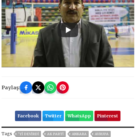
Paylaş:
Facebook
Twitter
WhatsApp
Pinterest
Tags
’Yİ DEVİRDİ
AK PARTİ
ANKARA
AVRUPA