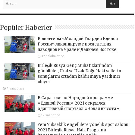
Popüler Haberler
Волонтёры «Молодой Гвардии Единой
России» ликвидируют последствия
паводков на Урале и Дальнем Востоке
37 dakika önce
Birleşik Rusya Genç Muhafızları’ndan
gönüllüler, Ural ve Uzak Doğu’daki sellerin
sonuçlarını ortadan kaldırmaya yardımcı
oluyor
4 saat önce
В Саратове по Народной программе
«Единой России»-2021 открылся
адаптивный спортзал «Новая высота»
12 saat önce
Yeni Yükseklik engellilere yönelik spor salonu,
2021 Birleşik Rusya Halk Programı