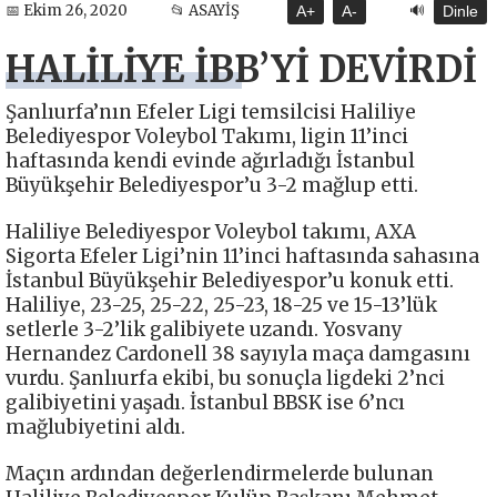
🔊
📅 Ekim 26, 2020
📂 ASAYİŞ
A+
A-
Dinle
HALİLİYE İBB’Yİ DEVİRDİ
Şanlıurfa’nın Efeler Ligi temsilcisi Haliliye
Belediyespor Voleybol Takımı, ligin 11’inci
haftasında kendi evinde ağırladığı İstanbul
Büyükşehir Belediyespor’u 3-2 mağlup etti.
Haliliye Belediyespor Voleybol takımı, AXA
Sigorta Efeler Ligi’nin 11’inci haftasında sahasına
İstanbul Büyükşehir Belediyespor’u konuk etti.
Haliliye, 23-25, 25-22, 25-23, 18-25 ve 15-13’lük
setlerle 3-2’lik galibiyete uzandı. Yosvany
Hernandez Cardonell 38 sayıyla maça damgasını
vurdu. Şanlıurfa ekibi, bu sonuçla ligdeki 2’nci
galibiyetini yaşadı. İstanbul BBSK ise 6’ncı
mağlubiyetini aldı.
Maçın ardından değerlendirmelerde bulunan