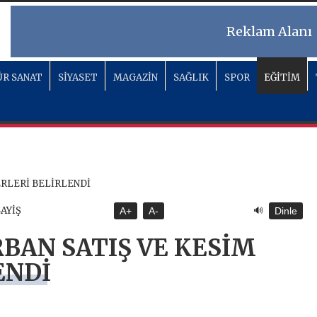
Reklam Alanı
R SANAT
SİYASET
MAGAZİN
SAĞLIK
SPOR
EĞİTİM
🔊
SAYİŞ
A+
A-
Dinle
RBAN SATIŞ VE KESİM
ENDİ