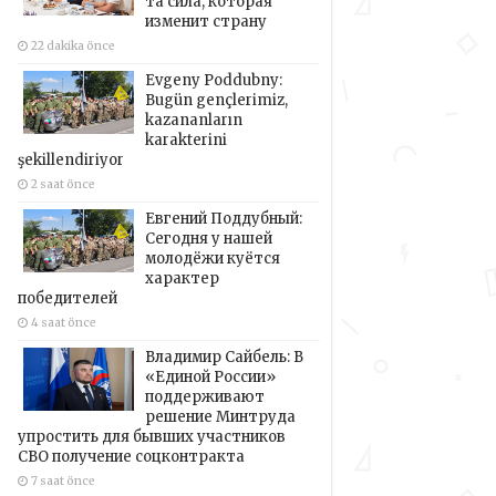
та сила, которая
изменит страну
22 dakika önce
Evgeny Poddubny:
Bugün gençlerimiz,
kazananların
karakterini
şekillendiriyor
2 saat önce
Евгений Поддубный:
Сегодня у нашей
молодёжи куётся
характер
победителей
4 saat önce
Владимир Сайбель: В
«Единой России»
поддерживают
решение Минтруда
упростить для бывших участников
СВО получение соцконтракта
7 saat önce