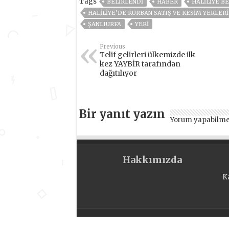
Tags
BELIRLENDI
HABER
HALİLİYE B
HALİLİYE’DE KURBAN SATIŞ VE KESİM YERLERİ
ŞANLIURFA
YERI
Previous
Telif gelirleri ülkemizde ilk
kez YAYBİR tarafından
dağıtılıyor
Bir yanıt yazın
Yorum yapabilme
Hakkımızda
K
Copyright © 2026 Uganda Gazetesi - Bütün