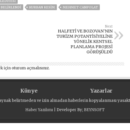
ELEDİYESİ
 BELİRLENDİ
KURBAN KESIM
MEHMET CANPOLAT
Next
HALFETİ VE BOZOVAN’NIN
TURİZM POTANTİSİYELİNE
YÖNELİK KENTSEL
PLANLAMA PROJESİ
GÖRÜŞÜLDÜ
k için
oturum açmalısınız
.
Künye
Yazarlar
aynak belirtmeden ve izin almadan haberlerin kopyalanması yasaktı
Haber Yazılımı
| Developer By;
BEYNSOFT
 Hakları Saklıdır.