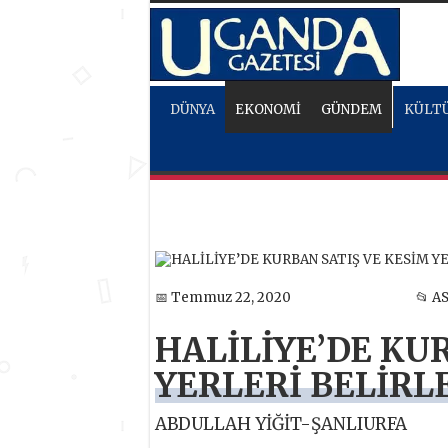
DÜNYA
EKONOMİ
GÜNDEM
KÜLTÜ
📅 Temmuz 22, 2020
📂 A
HALİLİYE’DE KU
YERLERİ BELİRL
ABDULLAH YİĞİT-ŞANLIURFA