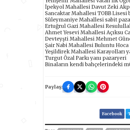
Yenişehir Mahallesi Vatan İlk Öğr
İpekyol Mahallesi Davut Zeki Akpı
Sancaktar Mahallesi TOBB Lisesi b
Süleymaniye Mahallesi sabit paza
Ertuğrul Gazi Mahallesi Resululla
Ahmet Yesevi Mahallesi Açıksu C
Devteyşti Mahallesi Mehmet Güneş
Şair Nabi Mahallesi Buluntu Hoca 
Yeşildirek Mahallesi Karayolları y
Turgut Özal Parkı yanı pazaryeri
Binaların kendi bahçelerindeki mü
Paylaş:
Facebook