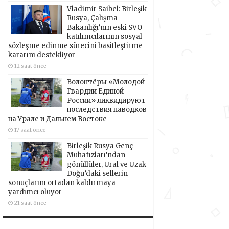
Vladimir Saibel: Birleşik
Rusya, Çalışma
Bakanlığı’nın eski SVO
katılımcılarının sosyal
sözleşme edinme sürecini basitleştirme
kararını destekliyor
12 saat önce
Волонтёры «Молодой
Гвардии Единой
России» ликвидируют
последствия паводков
на Урале и Дальнем Востоке
17 saat önce
Birleşik Rusya Genç
Muhafızları’ndan
gönüllüler, Ural ve Uzak
Doğu’daki sellerin
sonuçlarını ortadan kaldırmaya
yardımcı oluyor
21 saat önce