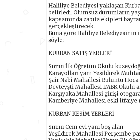
Haliliye Belediyesi yaklaşan Kurb
belirledi. Olumsuz durumların y
kapsamında zabıta ekipleri bayr
gerçekleştirecek.
Buna göre Haliliye Belediyesinin il
şöyle;
KURBAN SATIŞ YERLERİ
Sırrın İlk Öğretim Okulu kuzeydo
Karayolları yanı Yeşildirek Muhtar
Şair Nabi Mahallesi Buluntu Hoca 
Devteyşti Mahallesi İMBK Okulu a
Karşıyaka Mahallesi girişi otogar
Kamberiye Mahallesi eski itfaiye 
KURBAN KESİM YERLERİ
Sırrın Cem evi yanı boş alan
Yeşildirek Mahallesi Perşembe paz