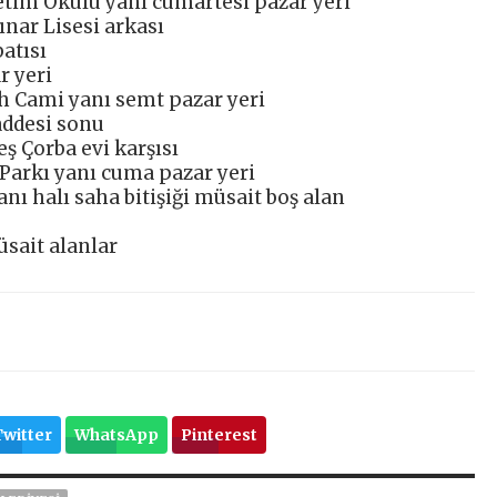
etim Okulu yanı cumartesi pazar yeri
nar Lisesi arkası
atısı
r yeri
h Cami yanı semt pazar yeri
addesi sonu
 Çorba evi karşısı
Parkı yanı cuma pazar yeri
anı halı saha bitişiği müsait boş alan
sait alanlar
Twitter
WhatsApp
Pinterest