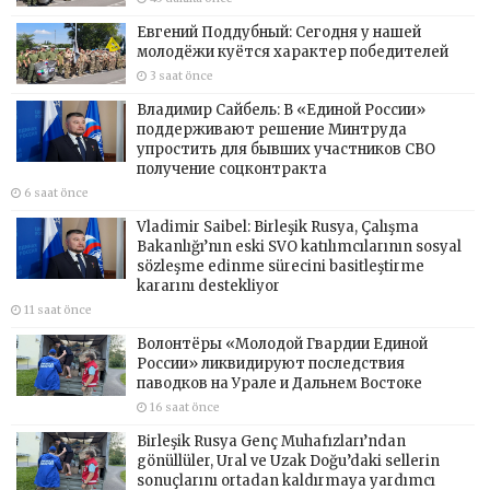
Евгений Поддубный: Сегодня у нашей
молодёжи куётся характер победителей
3 saat önce
Владимир Сайбель: В «Единой России»
поддерживают решение Минтруда
упростить для бывших участников СВО
получение соцконтракта
6 saat önce
Vladimir Saibel: Birleşik Rusya, Çalışma
Bakanlığı’nın eski SVO katılımcılarının sosyal
sözleşme edinme sürecini basitleştirme
kararını destekliyor
11 saat önce
Волонтёры «Молодой Гвардии Единой
России» ликвидируют последствия
паводков на Урале и Дальнем Востоке
16 saat önce
Birleşik Rusya Genç Muhafızları’ndan
gönüllüler, Ural ve Uzak Doğu’daki sellerin
sonuçlarını ortadan kaldırmaya yardımcı