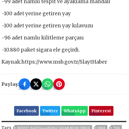
-99 adet namlu tespit ve ayaklama mandalı
-100 adet yerine getiren yay
-100 adet yerine getiren yay kılavuzu
-96 adet namlu kilitleme parçası
-10.880 paket sigara ele geçirdi.
Kaynak:https://www.msb.gov.tr/SlaytHaber
Paylaş:
Facebook
Twitter
WhatsApp
Pinterest
Tags
HUDUT KARTALLARIMIZ VATAN NÖBETINDE
MSB
TSK