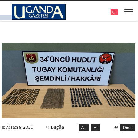
🔊
📅 Nisan 8, 2021
📂 Bugün
A+
A-
Dinle