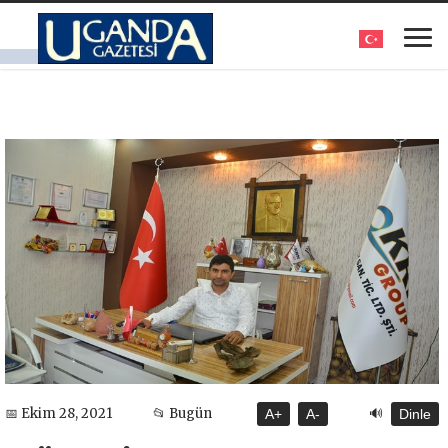
🔊
📅 Ekim 28, 2021
📂 Bugün
A+
A-
Dinle