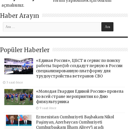
Yorum yapabilmek için
oturum
açmalısınız
.
Haber Arayın
Popüler Haberler
«Единая Россия», ЦБСТ и сервис по поиску
работы SuperJob создадут первую в России
специализированную платформу для
трудоустройства ветеранов СВО
3 saat önce
«Молодая Гвардия Единой России» провела
по всей стране мероприятия ко Дню
физкультурника
9 saat önce
Ermenistan Cumhuriyeti Başbakanı Nikol
Paşinyan, Azerbaycan Cumhuriyeti
Cumhurbaşkanı İlham Aliyev’i aradı