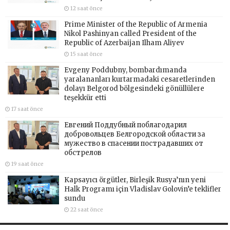
12 saat önce
Prime Minister of the Republic of Armenia
Nikol Pashinyan called President of the
Republic of Azerbaijan Ilham Aliyev
15 saat önce
Evgeny Poddubny, bombardımanda
yaralananları kurtarmadaki cesaretlerinden
dolayı Belgorod bölgesindeki gönüllülere
teşekkür etti
17 saat önce
Евгений Поддубный поблагодарил
добровольцев Белгородской области за
мужество в спасении пострадавших от
обстрелов
19 saat önce
Kapsayıcı örgütler, Birleşik Rusya’nın yeni
Halk Programı için Vladislav Golovin’e teklifler
sundu
22 saat önce