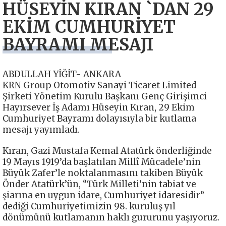
HÜSEYİN KIRAN `DAN 29
EKİM CUMHURİYET
BAYRAMI MESAJI
ABDULLAH YİĞİT- ANKARA
KRN Group Otomotiv Sanayi Ticaret Limited
Şirketi Yönetim Kurulu Başkanı Genç Girişimci
Hayırsever İş Adamı Hüseyin Kıran, 29 Ekim
Cumhuriyet Bayramı dolayısıyla bir kutlama
mesajı yayımladı.
Kıran, Gazi Mustafa Kemal Atatürk önderliğinde
19 Mayıs 1919’da başlatılan Millî Mücadele’nin
Büyük Zafer’le noktalanmasını takiben Büyük
Önder Atatürk’ün, “Türk Milleti’nin tabiat ve
şiarına en uygun idare, Cumhuriyet idaresidir”
dediği Cumhuriyetimizin 98. kuruluş yıl
dönümünü kutlamanın haklı gururunu yaşıyoruz.