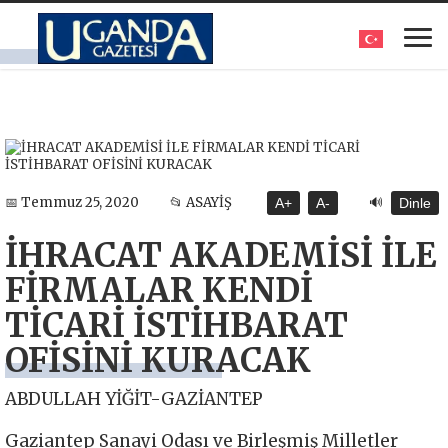
🔊
📅 Temmuz 25, 2020
📂 ASAYİŞ
A+
A-
Dinle
İHRACAT AKADEMİSİ İLE
FİRMALAR KENDİ
TİCARİ İSTİHBARAT
OFİSİNİ KURACAK
ABDULLAH YİĞİT-GAZİANTEP
Gaziantep Sanayi Odası ve Birleşmiş Milletler