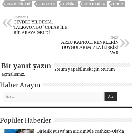
KENDİ TİCARİ
KURACAK
OFİSİNİ
SON DAKIKA
UNDP
Previous
CEVDET YILDIRIM,
TAEKWONDO `CULAR İLE
BİR ARAYA GELDİ
Next
ARZU KAPROL, RENKLERİN
DUYGULARIMIZLA İLİŞKİSİ
VAR
Bir yanıt yazın
Yorum yapabilmek için
oturum
açmalısınız
.
Haber Arayın
Popüler Haberler
Birleşik Rusya’nın girişimiyle Yoshkar-Ola’da