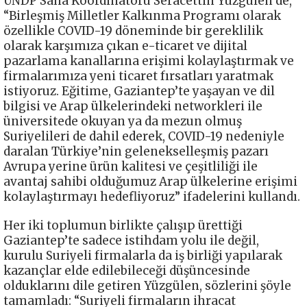
UNDP Saha Koordinatörü Seracettin Yüzgülen de,
“Birleşmiş Milletler Kalkınma Programı olarak
özellikle COVID-19 döneminde bir gereklilik
olarak karşımıza çıkan e-ticaret ve dijital
pazarlama kanallarına erişimi kolaylaştırmak ve
firmalarımıza yeni ticaret fırsatları yaratmak
istiyoruz. Eğitime, Gaziantep’te yaşayan ve dil
bilgisi ve Arap ülkelerindeki networkleri ile
üniversitede okuyan ya da mezun olmuş
Suriyelileri de dahil ederek, COVID-19 nedeniyle
daralan Türkiye’nin gelenekselleşmiş pazarı
Avrupa yerine ürün kalitesi ve çeşitliliği ile
avantaj sahibi olduğumuz Arap ülkelerine erişimi
kolaylaştırmayı hedefliyoruz” ifadelerini kullandı.
Her iki toplumun birlikte çalışıp ürettiği
Gaziantep’te sadece istihdam yolu ile değil,
kurulu Suriyeli firmalarla da iş birliği yapılarak
kazançlar elde edilebileceği düşüncesinde
olduklarını dile getiren Yüzgülen, sözlerini şöyle
tamamladı: “Suriyeli firmaların ihracat