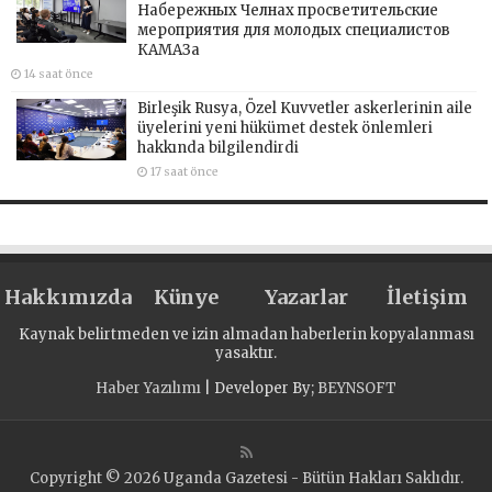
Набережных Челнах просветительские
мероприятия для молодых специалистов
КАМАЗа
14 saat önce
Birleşik Rusya, Özel Kuvvetler askerlerinin aile
üyelerini yeni hükümet destek önlemleri
hakkında bilgilendirdi
17 saat önce
Hakkımızda
Künye
Yazarlar
İletişim
Kaynak belirtmeden ve izin almadan haberlerin kopyalanması
yasaktır.
Haber Yazılımı
| Developer By;
BEYNSOFT
Copyright © 2026 Uganda Gazetesi - Bütün Hakları Saklıdır.