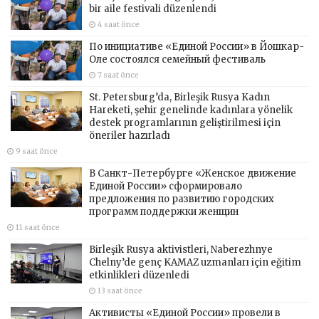
bir aile festivali düzenlendi
4 saat önce
По инициативе «Единой России» в Йошкар-
Оле состоялся семейный фестиваль
7 saat önce
St. Petersburg’da, Birleşik Rusya Kadın
Hareketi, şehir genelinde kadınlara yönelik
destek programlarının geliştirilmesi için
öneriler hazırladı
9 saat önce
В Санкт-Петербурге «Женское движение
Единой России» сформировало
предложения по развитию городских
программ поддержки женщин
11 saat önce
Birleşik Rusya aktivistleri, Naberezhnye
Chelny’de genç KAMAZ uzmanları için eğitim
etkinlikleri düzenledi
13 saat önce
Активисты «Единой России» провели в