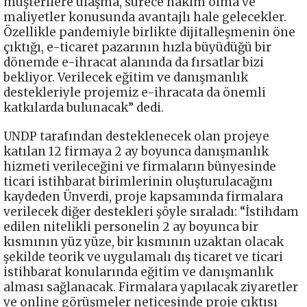
müşterilere ulaşma, sürece hakim olma ve
maliyetler konusunda avantajlı hale gelecekler.
Özellikle pandemiyle birlikte dijitalleşmenin öne
çıktığı, e-ticaret pazarının hızla büyüdüğü bir
dönemde e-ihracat alanında da fırsatlar bizi
bekliyor. Verilecek eğitim ve danışmanlık
destekleriyle projemiz e-ihracata da önemli
katkılarda bulunacak” dedi.
UNDP tarafından desteklenecek olan projeye
katılan 12 firmaya 2 ay boyunca danışmanlık
hizmeti verileceğini ve firmaların bünyesinde
ticari istihbarat birimlerinin oluşturulacağını
kaydeden Ünverdi, proje kapsamında firmalara
verilecek diğer destekleri şöyle sıraladı: “İstihdam
edilen nitelikli personelin 2 ay boyunca bir
kısmının yüz yüze, bir kısmının uzaktan olacak
şekilde teorik ve uygulamalı dış ticaret ve ticari
istihbarat konularında eğitim ve danışmanlık
alması sağlanacak. Firmalara yapılacak ziyaretler
ve online görüşmeler neticesinde proje çıktısı