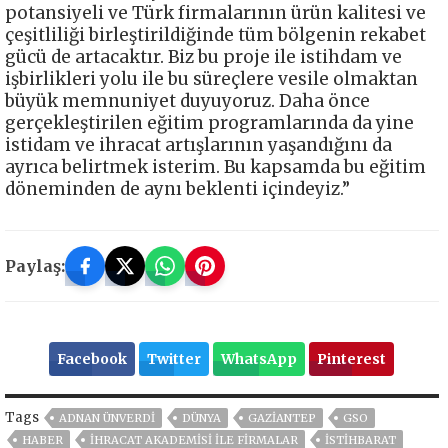
potansiyeli ve Türk firmalarının ürün kalitesi ve
çeşitliliği birleştirildiğinde tüm bölgenin rekabet
gücü de artacaktır. Biz bu proje ile istihdam ve
işbirlikleri yolu ile bu süreçlere vesile olmaktan
büyük memnuniyet duyuyoruz. Daha önce
gerçekleştirilen eğitim programlarında da yine
istidam ve ihracat artışlarının yaşandığını da
ayrıca belirtmek isterim. Bu kapsamda bu eğitim
döneminden de aynı beklenti içindeyiz.”
Paylaş:
Facebook
Twitter
WhatsApp
Pinterest
Tags
ADNAN ÜNVERDİ
DÜNYA
GAZIANTEP
GSO
HABER
İHRACAT AKADEMİSİ İLE FİRMALAR
İSTİHBARAT