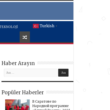
Turkish
TEKNOLOJİ
▼
Haber Arayın
Popüler Haberler
В Саратове по
Народной программе