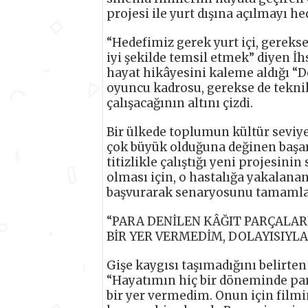
projesi ile yurt dışına açılmayı he
“Hedefimiz gerek yurt içi, gerekse
iyi şekilde temsil etmek” diyen İ
hayat hikâyesini kaleme aldığı “D
oyuncu kadrosu, gerekse de teknik
çalışacağının altını çizdi.
Bir ülkede toplumun kültür sevi
çok büyük olduğuna değinen başarıl
titizlikle çalıştığı yeni projesin
olması için, o hastalığa yakalanan
başvurarak senaryosunu tamamladı
“PARA DENİLEN KÂĞIT PARÇALAR
BİR YER VERMEDİM, DOLAYISIYLA
Gişe kaygısı taşımadığını belirten
“Hayatımın hiç bir döneminde par
bir yer vermedim. Onun için filmi