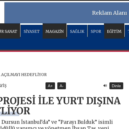
Reklam Alanı
R SANAT
SİYASET
MAGAZİN
SAĞLIK
SPOR
EĞİTİM
🔊
AYİŞ
A+
A-
Dinle
PROJESİ İLE YURT DIŞINA
LİYOR
 Dursun İstanbul’da” ve “Parayı Bulduk” isimli
 ödüllü yapımcı ve yönetmen İhsan Taş, yeni