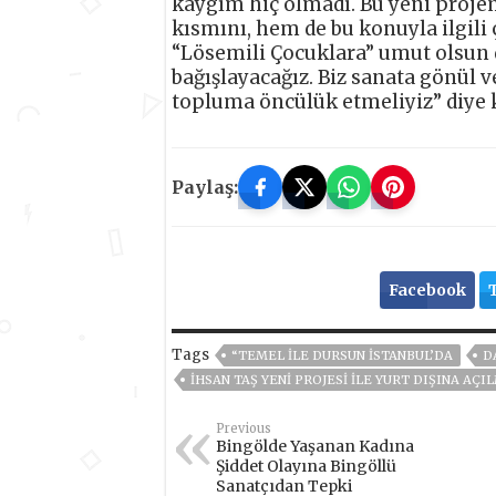
kaygım hiç olmadı. Bu yeni projem
kısmını, hem de bu konuyla ilgili
“Lösemili Çocuklara” umut olsun d
bağışlayacağız. Biz sanata gönül 
topluma öncülük etmeliyiz” diye
Paylaş:
Facebook
Tags
“TEMEL ILE DURSUN İSTANBUL’DA
D
İHSAN TAŞ YENİ PROJESİ İLE YURT DIŞINA AÇ
Previous
Bingölde Yaşanan Kadına
Şiddet Olayına Bingöllü
Sanatçıdan Tepki