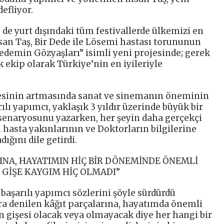
defliyor.
 de yurt dışındaki tüm festivallerde ülkemizi en
hsan Taş, Bir Dede ile Lösemi hastası torununun
edemin Gözyaşları” isimli yeni projesinde; gerek
 ekip olarak Türkiye’nin en iyileriyle
yesinin artmasında sanat ve sinemanın öneminin
ı yapımcı, yaklaşık 3 yıldır üzerinde büyük bir
in senaryosunu yazarken, her şeyin daha gerçekçi
 hasta yakınlarının ve Doktorların bilgilerine
ğını dile getirdi.
INA, HAYATIMIN HİÇ BİR DÖNEMİNDE ÖNEMLİ
 GİŞE KAYGIM HİÇ OLMADI”
 başarılı yapımcı sözlerini şöyle sürdürdü
a denilen kâğıt parçalarına, hayatımda önemli
n gişesi olacak veya olmayacak diye her hangi bir