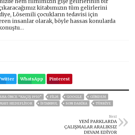
izde hem filmimizin gişe gelirlerinin bir
 çıkaracağımız kitabımızın tüm gelirlerini
iye, Lösemili çocukların tedavisi için
veren insanlar olarak, böyle hassas konularda
 konuştu…
Twitter
WhatsApp
Pinterest
AHA ÖNCE “KAÇIŞ 1950”
FİLM
GOOGLE
GÜNDEM
ILMAYI HEDEFLİYOR
ISTANBUL
SON DAKIKA
TÜRKİYE
Next
YENİ PARKLARDA
ÇALIŞMALAR ARALIKSIZ
DEVAM EDİYOR