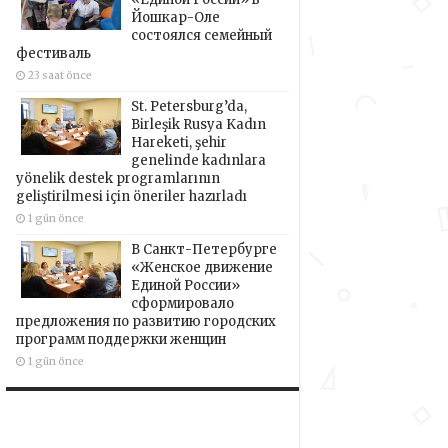
Йошкар-Оле
состоялся семейный
фестиваль
23 saat önce
St. Petersburg’da,
Birleşik Rusya Kadın
Hareketi, şehir
genelinde kadınlara
yönelik destek programlarının
geliştirilmesi için öneriler hazırladı
1 gün önce
В Санкт-Петербурге
«Женское движение
Единой России»
сформировало
предложения по развитию городских
программ поддержки женщин
1 gün önce