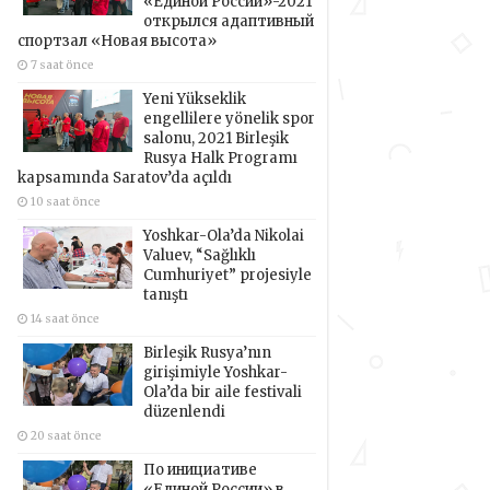
«Единой России»-2021
открылся адаптивный
спортзал «Новая высота»
7 saat önce
Yeni Yükseklik
engellilere yönelik spor
salonu, 2021 Birleşik
Rusya Halk Programı
kapsamında Saratov’da açıldı
10 saat önce
Yoshkar-Ola’da Nikolai
Valuev, “Sağlıklı
Cumhuriyet” projesiyle
tanıştı
14 saat önce
Birleşik Rusya’nın
girişimiyle Yoshkar-
Ola’da bir aile festivali
düzenlendi
20 saat önce
По инициативе
«Единой России» в