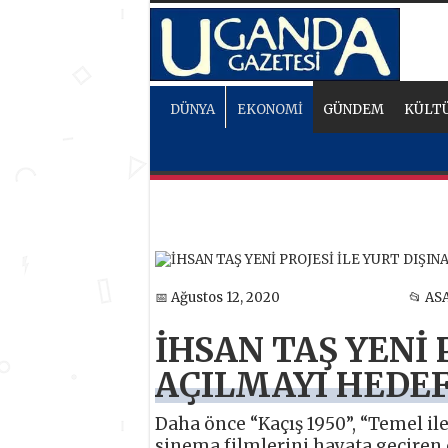
DÜNYA
EKONOMİ
GÜNDEM
KÜLTÜ
📅 Ağustos 12, 2020
📂 AS
İHSAN TAŞ YENİ 
AÇILMAYI HEDEF
Daha önce “Kaçış 1950”, “Temel ile
sinema filmlerini hayata geçiren