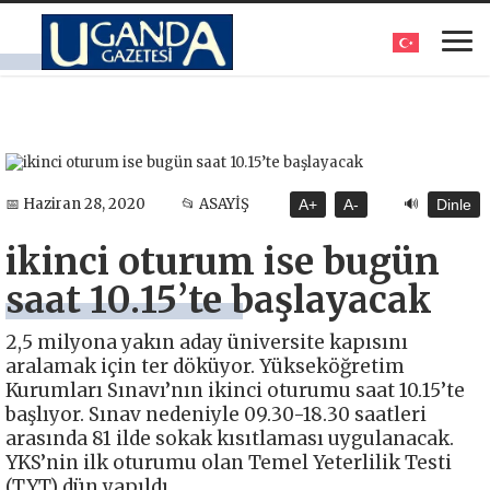
🔊
📅 Haziran 28, 2020
📂 ASAYİŞ
A+
A-
Dinle
ikinci oturum ise bugün
saat 10.15’te başlayacak
2,5 milyona yakın aday üniversite kapısını
aralamak için ter döküyor. Yükseköğretim
Kurumları Sınavı’nın ikinci oturumu saat 10.15’te
başlıyor. Sınav nedeniyle 09.30-18.30 saatleri
arasında 81 ilde sokak kısıtlaması uygulanacak.
YKS’nin ilk oturumu olan Temel Yeterlilik Testi
(TYT) dün yapıldı.