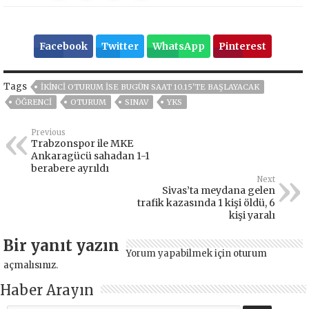
Facebook
Twitter
WhatsApp
Pinterest
Tags
IKINCI OTURUM ISE BUGÜN SAAT 10.15'TE BAŞLAYACAK
ÖĞRENCI
OTURUM
SINAV
YKS
Previous
Trabzonspor ile MKE
Ankaragücü sahadan 1-1
berabere ayrıldı
Next
Sivas’ta meydana gelen
trafik kazasında 1 kişi öldü, 6
kişi yaralı
Bir yanıt yazın
Yorum yapabilmek için
oturum
açmalısınız
.
Haber Arayın