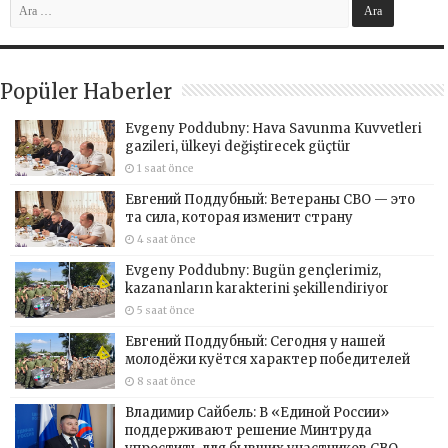
Popüler Haberler
Evgeny Poddubny: Hava Savunma Kuvvetleri
gazileri, ülkeyi değiştirecek güçtür
1 saat önce
Евгений Поддубный: Ветераны СВО — это
та сила, которая изменит страну
4 saat önce
Evgeny Poddubny: Bugün gençlerimiz,
kazananların karakterini şekillendiriyor
5 saat önce
Евгений Поддубный: Сегодня у нашей
молодёжи куётся характер победителей
8 saat önce
Владимир Сайбель: В «Единой России»
поддерживают решение Минтруда