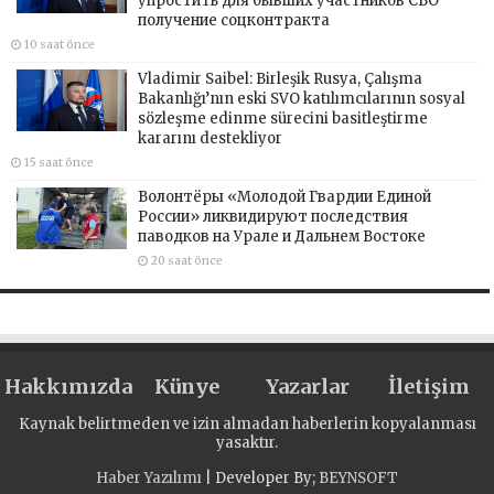
упростить для бывших участников СВО
получение соцконтракта
10 saat önce
Vladimir Saibel: Birleşik Rusya, Çalışma
Bakanlığı’nın eski SVO katılımcılarının sosyal
sözleşme edinme sürecini basitleştirme
kararını destekliyor
15 saat önce
Волонтёры «Молодой Гвардии Единой
России» ликвидируют последствия
паводков на Урале и Дальнем Востоке
20 saat önce
Hakkımızda
Künye
Yazarlar
İletişim
Kaynak belirtmeden ve izin almadan haberlerin kopyalanması
yasaktır.
Haber Yazılımı
| Developer By;
BEYNSOFT