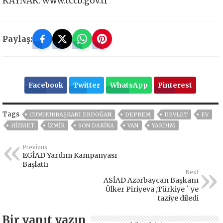
KAYNAK: www.tccb.gov.tr
Paylaş:
Facebook
Twitter
WhatsApp
Pinterest
Tags
CUMHURBAŞKANI ERDOĞAN
DEPREM
DEVLET
EV
HİZMET
İZMIR
SON DAKIKA
VAN
YARDIM
Previous
EGİAD Yardım Kampanyası
Başlattı
Next
ASİAD Azərbaycan Başkanı
Ülker Piriyeva ,Türkiye ` ye
taziye diledi
Bir yanıt yazın