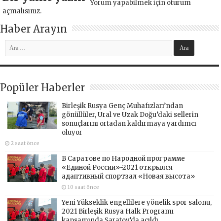
Yorum yapabilmek için
oturum
açmalısınız
.
Haber Arayın
Popüler Haberler
Birleşik Rusya Genç Muhafızları’ndan
gönüllüler, Ural ve Uzak Doğu’daki sellerin
sonuçlarını ortadan kaldırmaya yardımcı
oluyor
2 saat önce
В Саратове по Народной программе
«Единой России»-2021 открылся
адаптивный спортзал «Новая высота»
10 saat önce
Yeni Yükseklik engellilere yönelik spor salonu,
2021 Birleşik Rusya Halk Programı
kapsamında Saratov’da açıldı