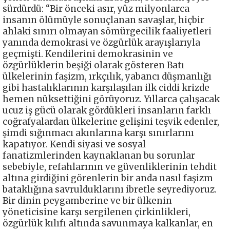
sürdürdü: “Bir önceki asır, yüz milyonlarca
insanın ölümüyle sonuçlanan savaşlar, hiçbir
ahlaki sınırı olmayan sömürgecilik faaliyetleri
yanında demokrasi ve özgürlük arayışlarıyla
geçmişti. Kendilerini demokrasinin ve
özgürlüklerin beşiği olarak gösteren Batı
ülkelerinin faşizm, ırkçılık, yabancı düşmanlığı
gibi hastalıklarının karşılaşılan ilk ciddi krizde
hemen nüksettiğini görüyoruz. Yıllarca çalışacak
ucuz iş gücü olarak gördükleri insanların farklı
coğrafyalardan ülkelerine gelişini teşvik edenler,
şimdi sığınmacı akınlarına karşı sınırlarını
kapatıyor. Kendi siyasi ve sosyal
fanatizmlerinden kaynaklanan bu sorunlar
sebebiyle, refahlarının ve güvenliklerinin tehdit
altına girdiğini görenlerin bir anda nasıl faşizm
bataklığına savrulduklarını ibretle seyrediyoruz.
Bir dinin peygamberine ve bir ülkenin
yöneticisine karşı sergilenen çirkinlikleri,
özgürlük kılıfı altında savunmaya kalkanlar, en