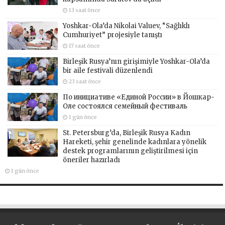
13 saat önce
Yoshkar-Ola’da Nikolai Valuev, “Sağlıklı
Cumhuriyet” projesiyle tanıştı
17 saat önce
Birleşik Rusya’nın girişimiyle Yoshkar-Ola’da
bir aile festivali düzenlendi
23 saat önce
По инициативе «Единой России» в Йошкар-
Оле состоялся семейный фестиваль
1 gün önce
St. Petersburg’da, Birleşik Rusya Kadın
Hareketi, şehir genelinde kadınlara yönelik
destek programlarının geliştirilmesi için
öneriler hazırladı
1 gün önce