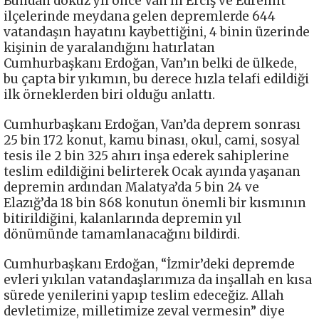
Bundan dokuz yıl önce Van’ın Erciş ve Edremit
ilçelerinde meydana gelen depremlerde 644
vatandaşın hayatını kaybettiğini, 4 binin üzerinde
kişinin de yaralandığını hatırlatan
Cumhurbaşkanı Erdoğan, Van’ın belki de ülkede,
bu çapta bir yıkımın, bu derece hızla telafi edildiği
ilk örneklerden biri olduğu anlattı.
Cumhurbaşkanı Erdoğan, Van’da deprem sonrası
25 bin 172 konut, kamu binası, okul, cami, sosyal
tesis ile 2 bin 325 ahırı inşa ederek sahiplerine
teslim edildiğini belirterek Ocak ayında yaşanan
depremin ardından Malatya’da 5 bin 24 ve
Elazığ’da 18 bin 868 konutun önemli bir kısmının
bitirildiğini, kalanlarında depremin yıl
dönümünde tamamlanacağını bildirdi.
Cumhurbaşkanı Erdoğan, “İzmir’deki depremde
evleri yıkılan vatandaşlarımıza da inşallah en kısa
sürede yenilerini yapıp teslim edeceğiz. Allah
devletimize, milletimize zeval vermesin” diye