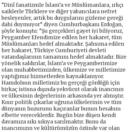
“Dinî fanatizmle İslam’a ve Müslümanlara, ırkçı
saiklerle Türklere ve diğer yabancılara nefret
besleyenler, artık bu duygularını gizleme gereği
dahi duymuyor” diyen Cumhurbaşkanı Erdoğan,
şöyle konuştu: “Şu gerçekleri gayet iyi biliyoruz,
Peygamber Efendimize edilen her hakaret, tüm
Müslümanları hedef almaktadır. Şahsıma edilen
her hakaret, Türkiye Cumhuriyeti devleti
vatandaşlarının tamamını hedef almaktadır. Bize
yönelik saldırılar, İslam’a ve Peygamberimize
olan muhabbetimizden, ülkemize ve milletimize
yaptığımız hizmetlerden kaynaklanıyor.
Hamdolsun milletimiz bu gerçeği gördüğü için
birkaç istisna dışında yekvücut olarak inancının
ve ülkesinin değerlerinin arkasında yer almıştır.
Kısır politik çıkarlar uğruna ülkelerinin ve tüm
dünyanın huzurunu kaçıranlar bunun hesabını
elbette vereceklerdir. Bugün bize düşen kendi
davamıza sıkı sıkıya sarılmaktır. Bunu da
inancımızın ve kültürümüzün özünde var olan