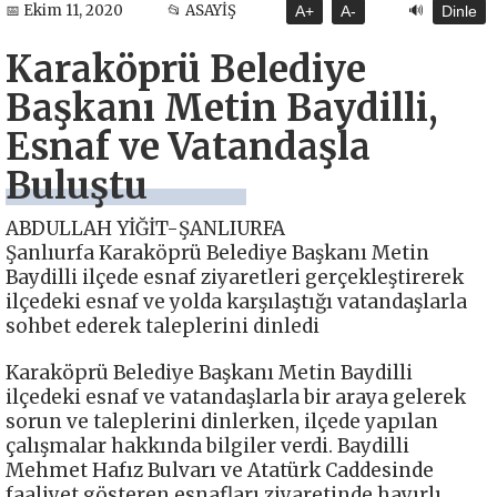
🔊
📅 Ekim 11, 2020
📂 ASAYİŞ
A+
A-
Dinle
Karaköprü Belediye
Başkanı Metin Baydilli,
Esnaf ve Vatandaşla
Buluştu
ABDULLAH YİĞİT-ŞANLIURFA
Şanlıurfa Karaköprü Belediye Başkanı Metin
Baydilli ilçede esnaf ziyaretleri gerçekleştirerek
ilçedeki esnaf ve yolda karşılaştığı vatandaşlarla
sohbet ederek taleplerini dinledi
Karaköprü Belediye Başkanı Metin Baydilli
ilçedeki esnaf ve vatandaşlarla bir araya gelerek
sorun ve taleplerini dinlerken, ilçede yapılan
çalışmalar hakkında bilgiler verdi. Baydilli
Mehmet Hafız Bulvarı ve Atatürk Caddesinde
faaliyet gösteren esnafları ziyaretinde hayırlı