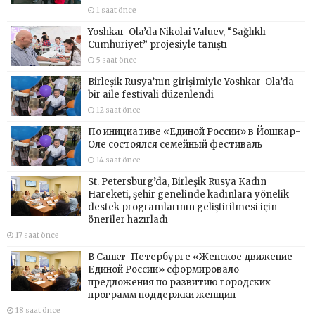
1 saat önce
Yoshkar-Ola’da Nikolai Valuev, “Sağlıklı
Cumhuriyet” projesiyle tanıştı
5 saat önce
Birleşik Rusya’nın girişimiyle Yoshkar-Ola’da
bir aile festivali düzenlendi
12 saat önce
По инициативе «Единой России» в Йошкар-
Оле состоялся семейный фестиваль
14 saat önce
St. Petersburg’da, Birleşik Rusya Kadın
Hareketi, şehir genelinde kadınlara yönelik
destek programlarının geliştirilmesi için
öneriler hazırladı
17 saat önce
В Санкт-Петербурге «Женское движение
Единой России» сформировало
предложения по развитию городских
программ поддержки женщин
18 saat önce