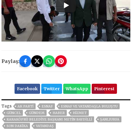
Paylaş:
Facebook
Twitter
WhatsApp
Pinterest
Tags
AK PARTİ
ESNAF
ESNAF VE VATANDAŞLA BULUŞTU
GÜNCEL
GÜNDEM
HABER
HİZMET
KARAKÖPRÜ BELEDIYE BAŞKANI METIN BAYDILLI
ŞANLIURFA
SON DAKIKA
VATANDAŞ