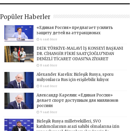
Popüler Haberler
«Единая Россия» предлагает усилить
защиту детей на аттракционах
4 saat önce
DEİK TÜRKİYE-MALAVİ İŞ KONSEYİ BAŞKANI
DR. CİHANGİR FİKRİ SAATÇİOĞLU’NDAN
DENİZLİ TİCARET ODASI’NA ZİYARET
8 saat önce
Alexander Karelin: Birleşik Rusya, sporu
milyonlarca Rus için erişilebilir kılıyor
8 saat önce
Александр Карелин: «Единая Россия»
делает спорт доступным для миллионов
россиян
9 saat önce
Birleşik Rusya milletvekilleri, SVO
katılımcılarının arazi sahibi olmalarına izin