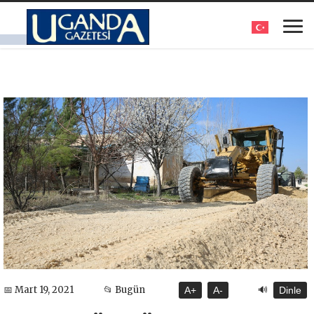
🔊
📅 Mart 19, 2021
📂 Bugün
A+
A-
Dinle