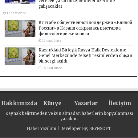
verecek yasal düzenlemeler üzerinde
çalışacaklar
12 saat önce
В штабе общественной поддержки «Единой
России» в Казани открылась выставка
философской живописи
13 saat önce
Kazan’daki Birleşik Rusya Halk Destekleme
Genel Merkezi’nde felsefi resimlerden oluşan
bir sergi açıldı
16 saat önce
Hakkımızda
Künye
Yazarlar
İletişim
Kaynak belirtmeden ve izin almadan haberlerin kopyalanması
yasaktır.
Haber Yazılımı
| Developer By;
BEYNSOFT