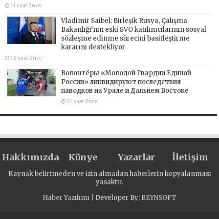
11 saat önce
Vladimir Saibel: Birleşik Rusya, Çalışma
Bakanlığı’nın eski SVO katılımcılarının sosyal
sözleşme edinme sürecini basitleştirme
kararını destekliyor
16 saat önce
Волонтёры «Молодой Гвардии Единой
России» ликвидируют последствия
паводков на Урале и Дальнем Востоке
21 saat önce
Hakkımızda
Künye
Yazarlar
İletişim
Kaynak belirtmeden ve izin almadan haberlerin kopyalanması
yasaktır.
Haber Yazılımı
| Developer By;
BEYNSOFT