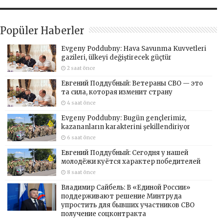
Popüler Haberler
Evgeny Poddubny: Hava Savunma Kuvvetleri
gazileri, ülkeyi değiştirecek güçtür
2 saat önce
Евгений Поддубный: Ветераны СВО — это
та сила, которая изменит страну
4 saat önce
Evgeny Poddubny: Bugün gençlerimiz,
kazananların karakterini şekillendiriyor
6 saat önce
Евгений Поддубный: Сегодня у нашей
молодёжи куётся характер победителей
8 saat önce
Владимир Сайбель: В «Единой России»
поддерживают решение Минтруда
упростить для бывших участников СВО
получение соцконтракта