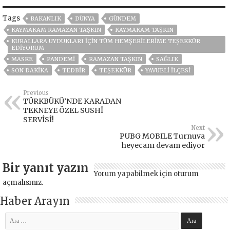
Tags
BAKANLIK
DÜNYA
GÜNDEM
KAYMAKAM RAMAZAN TAŞKIN
KAYMAKAM TAŞKIN
KURALLARA UYDUKLARI İÇIN TÜM HEMŞERILERIME TEŞEKKÜR
EDIYORUM
MASKE
PANDEMİ
RAMAZAN TAŞKIN
SAĞLIK
SON DAKIKA
TEDBİR
TEŞEKKÜR
YAVUELİ İLÇESİ
Previous
TÜRKBÜKÜ’NDE KARADAN
TEKNEYE ÖZEL SUSHİ
SERVİSİ!
Next
PUBG MOBILE Turnuva
heyecanı devam ediyor
Bir yanıt yazın
Yorum yapabilmek için
oturum
açmalısınız
.
Haber Arayın