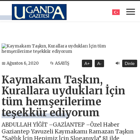
🔊
📅 Ağustos 6, 2020
📂 ASAYİŞ
A+
A-
Dinle
Kaymakam Taşkın,
Kurallara uydukları İçin
tüm hemşerilerime
teşekkür ediyorum
ABDULLAH YİĞİT –GAZİANTEP –Özel Haber
Gaziantep Yavuzeli Kaymakamı Ramazan Taşkın
,“Sağlık İçin Hepimiz İçin Sloganıyla” 81 ilde