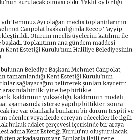
lu’nun kurulacak olması oldu. Teklif oy birliği
0 yılı Temmuz Ayı olağan meclis toplantılarının
ı Mehmet Canpolat başkanlığında Recep Tayyip
leştirildi. Oturum meclis üyelerini katılımı ile
le başladı. Toplantının ana gündem maddesi
yan Kent Estetiği Kurulu’nun Haliliye Belediyesinin
.
a bulunan Belediye Başkanı Mehmet Canpolat,
rın tamamlandığı Kent Estetiği Kurulu’nun
tkılar sağlayacağını belirterek şunları kaydetti:
arasında bir ilki yine hep birlikte
bank, kaldırımın yüksekliği, kaldırımın modeli
aat aşamasında isterse yapılıp bittikten sonra
ak ise var olanlarla bunların bir durum tespiti ve
am edenler veya ilerde cereyan edecekler ile ilgili
ak hukuk adalet çerçevesi içerisinde bir araya
esi adına Kent Estetiği Kurulu’nu oluşturulacak.
kten arkadaşımız var. Bunlarla ilgili genel