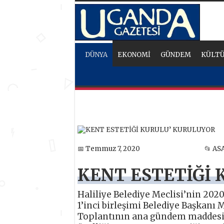
DÜNYA
EKONOMİ
GÜNDEM
KÜLTÜ
📅 Temmuz 7, 2020
📂 AS
KENT ESTETİĞİ 
Haliliye Belediye Meclisi’nin 202
1’inci birleşimi Belediye Başkanı
Toplantının ana gündem maddesi b