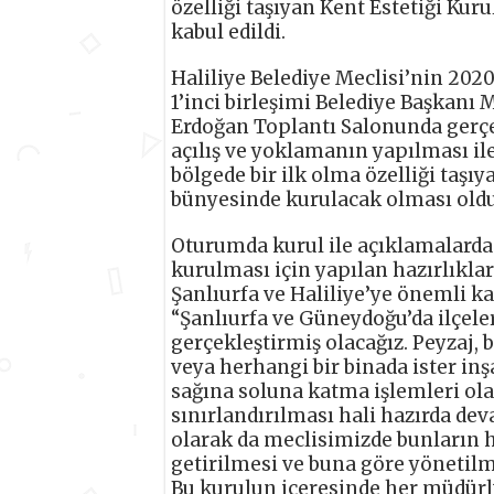
özelliği taşıyan Kent Estetiği Kuru
kabul edildi.
Haliliye Belediye Meclisi’nin 202
1’inci birleşimi Belediye Başkan
Erdoğan Toplantı Salonunda gerçek
açılış ve yoklamanın yapılması i
bölgede bir ilk olma özelliği taşı
bünyesinde kurulacak olması oldu
Oturumda kurul ile açıklamalard
kurulması için yapılan hazırlıkla
Şanlıurfa ve Haliliye’ye önemli ka
“Şanlıurfa ve Güneydoğu’da ilçeler 
gerçekleştirmiş olacağız. Peyzaj, 
veya herhangi bir binada ister inş
sağına soluna katma işlemleri olac
sınırlandırılması hali hazırda dev
olarak da meclisimizde bunların h
getirilmesi ve buna göre yönetilm
Bu kurulun içeresinde her müdürlü