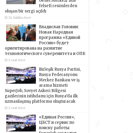
Genel Merkezi’nde
felsefi resimlerden
oluşan bir sergi açıldı
24 dakika önce
Владислав Головин:
Новая Народная
программа «Единой
России» будет
ориентирована на развитие
технологического суверенитета и ОПК
2 saat önce
Birleşik Rusya Partisi,
Rusya Federasyonu
Merkez Bankası ve iş
arama hizmeti
SuperJob, Sovyet Askeri Bölgesi
gazilerinin istihdamı için Rusya’da ilk
uzmanlaşmış platformu oluşturacak
2 saat önce
«Единая Россия»,
ЦБСТ и сервис по
поиску работы