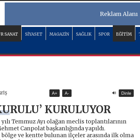
Reklam Alanı
R SANAT
SİYASET
MAGAZİN
SAĞLIK
SPOR
EĞİTİM
🔊
AYİŞ
A+
A-
Dinle
KURULU’ KURULUYOR
0 yılı Temmuz Ayı olağan meclis toplantılarının
 Mehmet Canpolat başkanlığında yapıldı.
ölge ve kentte bulunan ilçeler arasında ilk olma