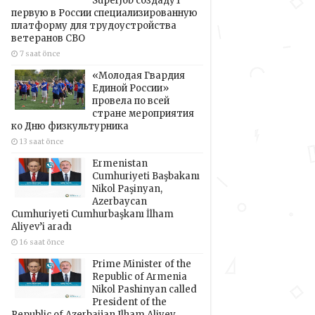
SuperJob создадут
первую в России специализированную
платформу для трудоустройства
ветеранов СВО
7 saat önce
«Молодая Гвардия
Единой России»
провела по всей
стране мероприятия
ко Дню физкультурника
13 saat önce
Ermenistan
Cumhuriyeti Başbakanı
Nikol Paşinyan,
Azerbaycan
Cumhuriyeti Cumhurbaşkanı İlham
Aliyev’i aradı
16 saat önce
Prime Minister of the
Republic of Armenia
Nikol Pashinyan called
President of the
Republic of Azerbaijan Ilham Aliyev