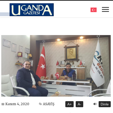
🔊
📅 Kasım 4, 2020
📂 ASAYİŞ
A+
A-
Dinle