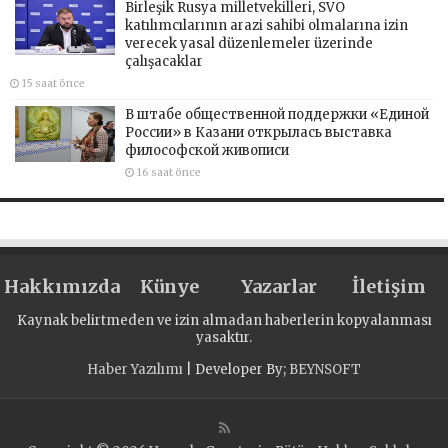
Birleşik Rusya milletvekilleri, SVO
katılımcılarının arazi sahibi olmalarına izin
verecek yasal düzenlemeler üzerinde
çalışacaklar
15 saat önce
В штабе общественной поддержки «Единой
России» в Казани открылась выставка
философской живописи
16 saat önce
Hakkımızda
Künye
Yazarlar
İletişim
Kaynak belirtmeden ve izin almadan haberlerin kopyalanması
yasaktır.
Haber Yazılımı
| Developer By;
BEYNSOFT