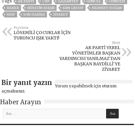
Tags
AK PARTİ
CHP
GAZIANTEP
GÜNCEL
GÜNDEM
HABER
HÜSEYIN KIRAN
KRN GROUP
MEHMET DOĞAN
MHP
SON DAKIKA
ZIYARET
Previous
LÖSEMİLİ ÇOCUKLAR İÇİN
TURUNCU IŞIK YAKTI!
Next
AK PARTİ YEREL
YÖNETİMLER BAŞKAN
YARDIMCISI YANILMAZ’DAN
BAŞKAN BAYDİLLİ’YE
ZİYARET
Bir yanıt yazın
Yorum yapabilmek için
oturum
açmalısınız
.
Haber Arayın