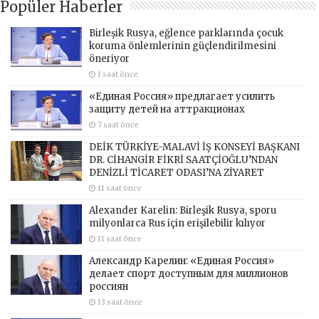
Popüler Haberler
Birleşik Rusya, eğlence parklarında çocuk
koruma önlemlerinin güçlendirilmesini
öneriyor
1 saat önce
«Единая Россия» предлагает усилить
защиту детей на аттракционах
7 saat önce
DEİK TÜRKİYE-MALAVİ İŞ KONSEYİ BAŞKANI
DR. CİHANGİR FİKRİ SAATÇİOĞLU’NDAN
DENİZLİ TİCARET ODASI’NA ZİYARET
11 saat önce
Alexander Karelin: Birleşik Rusya, sporu
milyonlarca Rus için erişilebilir kılıyor
11 saat önce
Александр Карелин: «Единая Россия»
делает спорт доступным для миллионов
россиян
13 saat önce